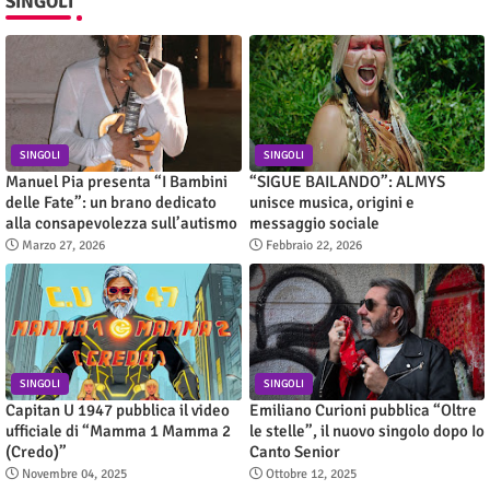
SINGOLI
SINGOLI
SINGOLI
Manuel Pia presenta “I Bambini
“SIGUE BAILANDO”: ALMYS
delle Fate”: un brano dedicato
unisce musica, origini e
alla consapevolezza sull’autismo
messaggio sociale
Marzo 27, 2026
Febbraio 22, 2026
SINGOLI
SINGOLI
Capitan U 1947 pubblica il video
Emiliano Curioni pubblica “Oltre
ufficiale di “Mamma 1 Mamma 2
le stelle”, il nuovo singolo dopo Io
(Credo)”
Canto Senior
Novembre 04, 2025
Ottobre 12, 2025