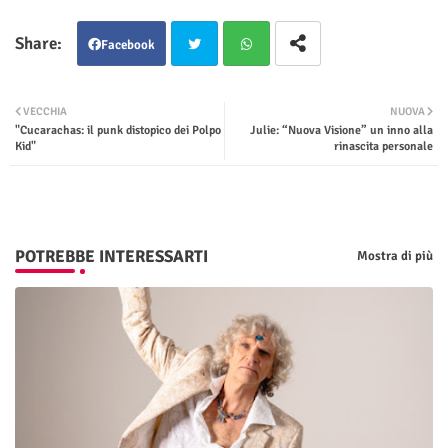
Facebook
Twit
Wha
VECCHIA
NUOVA
"Cucarachas: il punk distopico dei Polpo
Julie: “Nuova Visione” un inno alla
ter
tsap
Kid"
rinascita personale
p
POTREBBE INTERESSARTI
Mostra di più