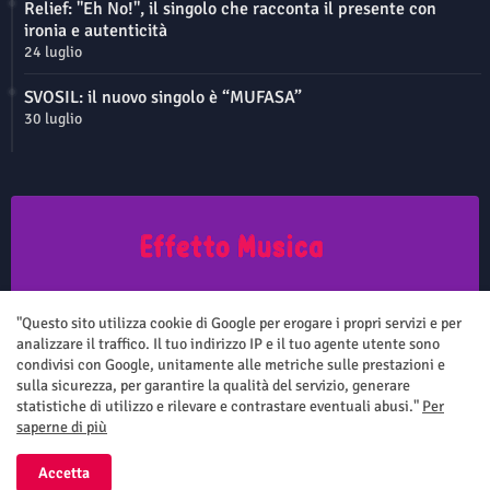
Relief: "Eh No!", il singolo che racconta il presente con
ironia e autenticità
24 luglio
SVOSIL: il nuovo singolo è “MUFASA”
30 luglio
Questo sito non rappresenta una testata giornalistica in quanto viene
aggiornato senza nessuna periodicità. Non può pertanto considerarsi
"Questo sito utilizza cookie di Google per erogare i propri servizi e per
un prodotto editoriale ai sensi della legge n.62 del 7.03.2001
analizzare il traffico. Il tuo indirizzo IP e il tuo agente utente sono
condivisi con Google, unitamente alle metriche sulle prestazioni e
sulla sicurezza, per garantire la qualità del servizio, generare
statistiche di utilizzo e rilevare e contrastare eventuali abusi."
Per
saperne di più
Home
Chi siamo
Contatti
Privacy Policy
Accetta
All Right Reserved Copyright ©
Effetto Musica