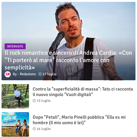
INTERVISTE
Il rock romantico e sincero di Andrea Cardia: «Con
"Ti porterò al mare" racconto l’amore con
semplicità»
Redazione
13 luglio
Contro la "superficialità di massa": Tato ci racconta
il nuovo singolo "Vuoti digitali"
13 luglio
Dopo "Petali", Mario Pinelli pubblica "Ella es mi
hombre (Il mio uomo è lei)"
14 luglio