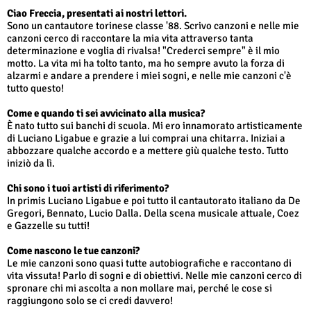
Ciao Freccia, presentati ai nostri lettori.
Sono un cantautore torinese classe '88. Scrivo canzoni e nelle mie
canzoni cerco di raccontare la mia vita attraverso tanta
determinazione e voglia di rivalsa! "Crederci sempre" è il mio
motto. La vita mi ha tolto tanto, ma ho sempre avuto la forza di
alzarmi e andare a prendere i miei sogni, e nelle mie canzoni c'è
tutto questo!
Come e quando ti sei avvicinato alla musica?
È nato tutto sui banchi di scuola. Mi ero innamorato artisticamente
di Luciano Ligabue e grazie a lui comprai una chitarra. Iniziai a
abbozzare qualche accordo e a mettere giù qualche testo. Tutto
iniziò da lì.
Chi sono i tuoi artisti di riferimento?
In primis Luciano Ligabue e poi tutto il cantautorato italiano da De
Gregori, Bennato, Lucio Dalla. Della scena musicale attuale, Coez
e Gazzelle su tutti!
Come nascono le tue canzoni?
Le mie canzoni sono quasi tutte autobiografiche e raccontano di
vita vissuta! Parlo di sogni e di obiettivi. Nelle mie canzoni cerco di
spronare chi mi ascolta a non mollare mai, perché le cose si
raggiungono solo se ci credi davvero!