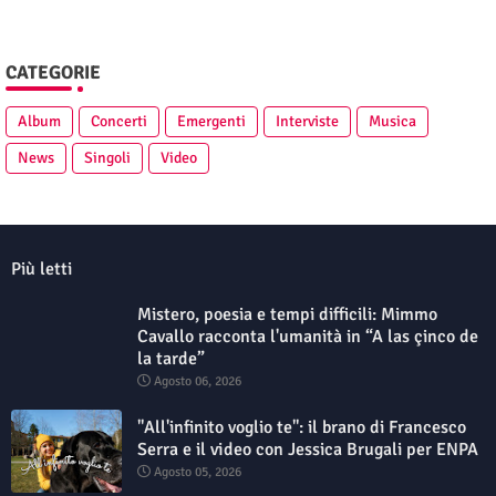
CATEGORIE
Album
Concerti
Emergenti
Interviste
Musica
News
Singoli
Video
Più letti
Mistero, poesia e tempi difficili: Mimmo
Cavallo racconta l'umanità in “A las çinco de
la tarde”
Agosto 06, 2026
"All'infinito voglio te": il brano di Francesco
Serra e il video con Jessica Brugali per ENPA
Agosto 05, 2026