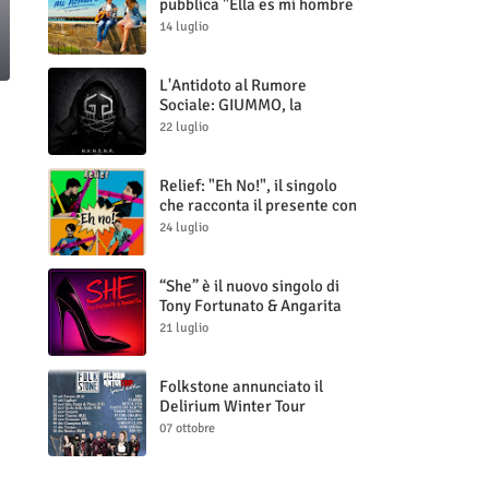
pubblica "Ella es mi hombre
(Il mio uomo è lei)"
14 luglio
L'Antidoto al Rumore
Sociale: GIUMMO, la
Maschera e la Cruda Verità
22 luglio
di "N.V.N.S.N.P."
Relief: "Eh No!", il singolo
che racconta il presente con
ironia e autenticità
24 luglio
“She” è il nuovo singolo di
Tony Fortunato & Angarita
21 luglio
Folkstone annunciato il
Delirium Winter Tour
(Special Edition)
07 ottobre