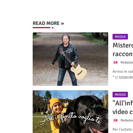
READ MORE »
MUSICA
Mistero
raccont
Redazio
Arriva in ra
“ U SIGNUR
MUSICA
"All'in
video 
Redazio
Per l'estate