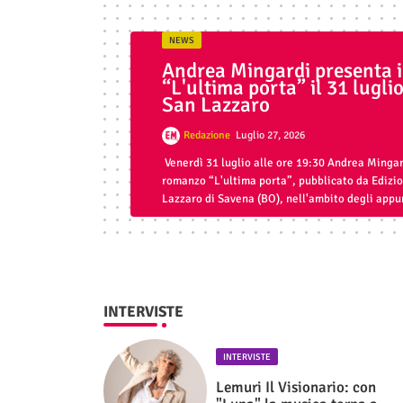
NEWS
Andrea Mingardi presenta 
“L'ultima porta” il 31 luglio
San Lazzaro
Redazione
Luglio 27, 2026
Venerdì 31 luglio alle ore 19:30 Andrea Mingar
romanzo “L'ultima porta”, pubblicato da Edizi
Lazzaro di Savena (BO), nell'ambito degli appun
INTERVISTE
INTERVISTE
Lemuri Il Visionario: con