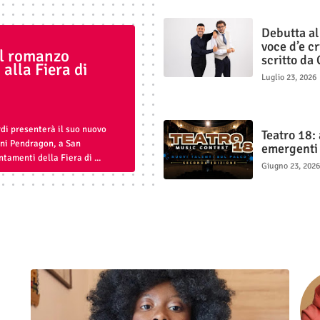
Debutta al
voce d’e cr
il romanzo
scritto da 
 alla Fiera di
Luglio 23, 2026
di presenterà il suo nuovo
Teatro 18: 
oni Pendragon, a San
emergenti 
tamenti della Fiera di ...
Giugno 23, 2026