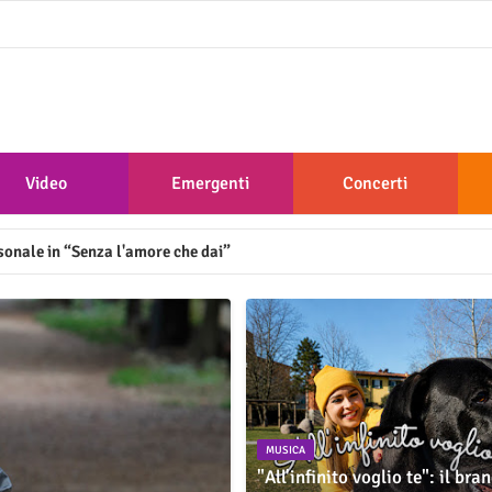
Video
Emergenti
Concerti
sonale in “Senza l'amore che dai”
MUSICA
"All'infinito voglio te": il bra