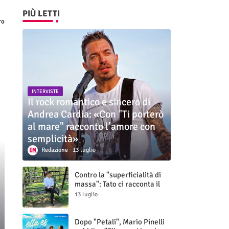
PIÙ LETTI
ro
INTERVISTE
Il rock romantico e sincero di
Andrea Cardia: «Con "Ti porterò
al mare" racconto l’amore con
semplicità»
Redazione
13 luglio
Contro la "superficialità di
massa": Tato ci racconta il
nuovo singolo "Vuoti digitali"
13 luglio
Dopo "Petali", Mario Pinelli