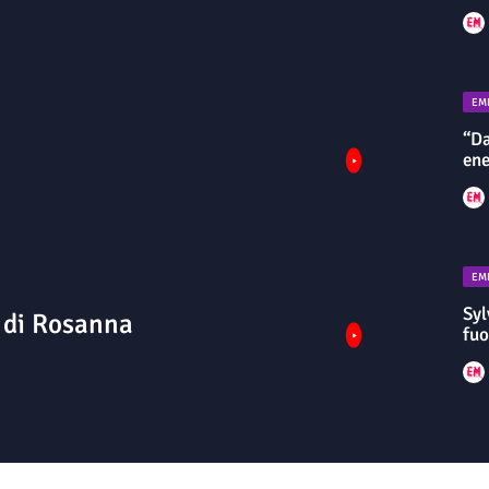
EM
“Da
ene
EM
Syl
 di Rosanna
fuo