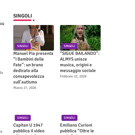
SINGOLI
più
SINGOLI
SINGOLI
Manuel Pia presenta
“SIGUE BAILANDO”:
“I Bambini delle
ALMYS unisce
Fate”: un brano
musica, origini e
dedicato alla
messaggio sociale
da
consapevolezza
Febbraio 22, 2026
sull’autismo
Marzo 27, 2026
l
SINGOLI
SINGOLI
Capitan U 1947
Emiliano Curioni
pubblica il video
pubblica “Oltre le
ma