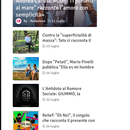
Andrea Cardia: «Con "Ti porterò
al mare" racconto l’amore con
semplicità»
Redazione
13 luglio
Contro la "superficialità di
massa": Tato ci racconta il
nuovo singolo "Vuoti digitali"
13 luglio
Dopo "Petali", Mario Pinelli
pubblica "Ella es mi hombre
(Il mio uomo è lei)"
14 luglio
L'Antidoto al Rumore
Sociale: GIUMMO, la
Maschera e la Cruda Verità
22 luglio
di "N.V.N.S.N.P."
Relief: "Eh No!", il singolo
che racconta il presente con
ironia e autenticità
24 luglio