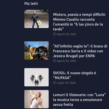
Più letti
Mistero, poesia e tempi difficili:
Mimmo Cavallo racconta
l'umanità in “A las çinco de la
tarde”
Agosto 06, 2026
"All'infinito voglio te": il brano di
Francesco Serra e il video con
Jessica Brugali per ENPA
Agosto 05, 2026
SVOSIL: il nuovo singolo è
“MUFASA”
Luglio 30, 2026
Lemuri Il Visionario: con "Luna"
la musica torna a emozionare
senza fretta