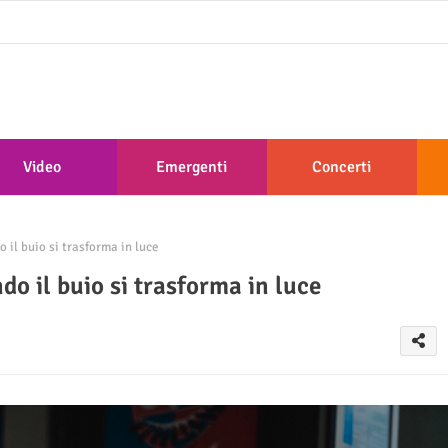
Video
Emergenti
Concerti
o il buio si trasforma in luce
ndo il buio si trasforma in luce