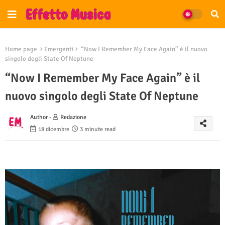
Home page
Emergenti
“Now I Remember My Face Again” è il nuovo
singolo degli State Of Neptune
“Now I Remember My Face Again” è il
nuovo singolo degli State Of Neptune
Author -
Redazione
18 dicembre
3 minute read