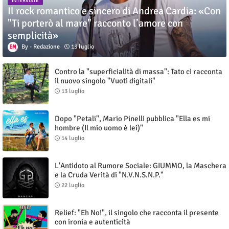
INTERVISTE
Il rock romantico e sincero di Andrea Cardia: «Con
"Ti porterò al mare" racconto l’amore con
semplicità»
Redazione
13 luglio
Contro la "superficialità di massa": Tato ci racconta
il nuovo singolo "Vuoti digitali"
13 luglio
Dopo "Petali", Mario Pinelli pubblica "Ella es mi
hombre (Il mio uomo è lei)"
14 luglio
L'Antidoto al Rumore Sociale: GIUMMO, la Maschera
e la Cruda Verità di "N.V.N.S.N.P."
22 luglio
Relief: "Eh No!", il singolo che racconta il presente
con ironia e autenticità