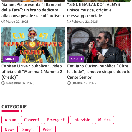
Manuel Pia presenta “I Bambini
“SIGUE BAILANDO”: ALMYS
delle Fate”: un brano dedicato
unisce musica, origini e
alla consapevolezza sull’autismo
messaggio sociale
Marzo 27, 2026
Febbraio 22, 2026
SINGOLI
SINGOLI
Capitan U 1947 pubblica il video
Emiliano Curioni pubblica “Oltre
ufficiale di “Mamma 1 Mamma 2
le stelle”, il nuovo singolo dopo Io
(Credo)”
Canto Senior
Novembre 04, 2025
Ottobre 12, 2025
CATEGORIE
Album
Concerti
Emergenti
Interviste
Musica
News
Singoli
Video