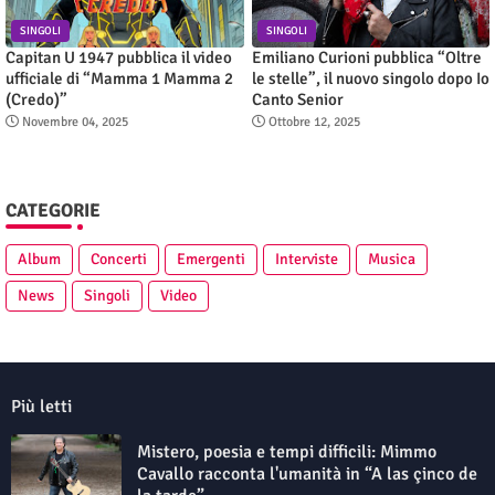
SINGOLI
SINGOLI
Capitan U 1947 pubblica il video
Emiliano Curioni pubblica “Oltre
ufficiale di “Mamma 1 Mamma 2
le stelle”, il nuovo singolo dopo Io
(Credo)”
Canto Senior
Novembre 04, 2025
Ottobre 12, 2025
CATEGORIE
Album
Concerti
Emergenti
Interviste
Musica
News
Singoli
Video
Più letti
Mistero, poesia e tempi difficili: Mimmo
Cavallo racconta l'umanità in “A las çinco de