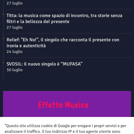
27 luglio
Titta: la musica come spazio di incontro, tra storie senza
filtri e la bellezza del presente
27 luglio
Relief: "Eh No!", il singolo che racconta il presente con
ironia e autenticità
24 luglio
SVOSIL: il nuovo singolo è “MUFASA”
30 luglio
Questo sito non rappresenta una testata giornalistica in quanto viene
aggiornato senza nessuna periodicità. Non può pertanto considerarsi
"Questo sito utilizza cookie di Google per erogare i propri servizi e per
un prodotto editoriale ai sensi della legge n.62 del 7.03.2001
analizzare il traffico. Il tuo indirizzo IP e il tuo agente utente sono