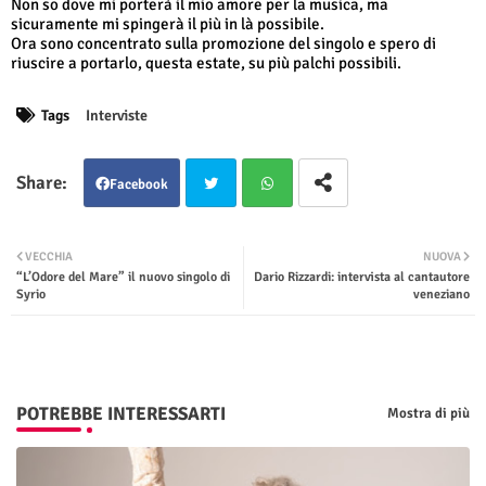
Non so dove mi porterà il mio amore per la musica, ma
sicuramente mi spingerà il più in là possibile.
Ora sono concentrato sulla promozione del singolo e spero di
riuscire a portarlo, questa estate, su più palchi possibili.
Tags
Interviste
Facebook
Twit
Wha
VECCHIA
NUOVA
“L’Odore del Mare” il nuovo singolo di
Dario Rizzardi: intervista al cantautore
ter
tsap
Syrio
veneziano
p
POTREBBE INTERESSARTI
Mostra di più