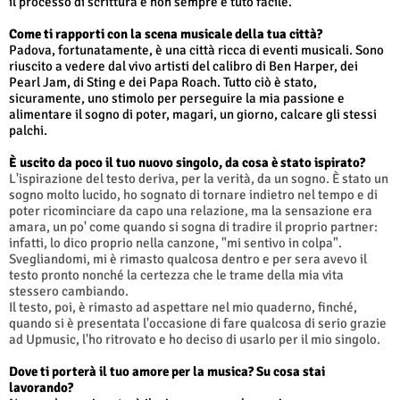
il processo di scrittura e non sempre è tuto facile.
Come ti rapporti con la scena musicale della tua città?
Padova, fortunatamente, è una città ricca di eventi musicali. Sono
riuscito a vedere dal vivo artisti del calibro di Ben Harper, dei
Pearl Jam, di Sting e dei Papa Roach. Tutto ciò è stato,
sicuramente, uno stimolo per perseguire la mia passione e
alimentare il sogno di poter, magari, un giorno, calcare gli stessi
palchi.
È uscito da poco il tuo nuovo singolo, da cosa è stato ispirato?
L'ispirazione del testo deriva, per la verità, da un sogno. È stato un
sogno molto lucido, ho sognato di tornare indietro nel tempo e di
poter ricominciare da capo una relazione, ma la sensazione era
amara, un po' come quando si sogna di tradire il proprio partner:
infatti, lo dico proprio nella canzone, "mi sentivo in colpa".
Svegliandomi, mi è rimasto qualcosa dentro e per sera avevo il
testo pronto nonché la certezza che le trame della mia vita
stessero cambiando.
Il testo, poi, è rimasto ad aspettare nel mio quaderno, finché,
quando si è presentata l'occasione di fare qualcosa di serio grazie
ad Upmusic, l'ho ritrovato e ho deciso di usarlo per il mio singolo.
Dove ti porterà il tuo amore per la musica? Su cosa stai
lavorando?