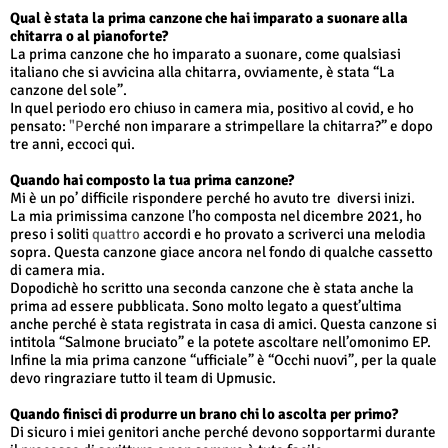
Qual è stata la prima canzone che hai imparato a suonare alla
chitarra o al pianoforte?
La prima canzone che ho imparato a suonare, come qualsiasi
italiano che si avvicina alla chitarra, ovviamente, è stata “La
canzone del sole”.
In quel periodo ero chiuso in camera mia, positivo al covid, e ho
pensato:
"P
erché non imparare a strimpellare la chitarra?” e dopo
tre anni, eccoci qui.
Quando hai composto la tua prima canzone?
Mi è un po’ difficile rispondere perché ho avuto tre
diversi inizi.
La mia primissima canzone l’ho composta nel dicembre 2021, ho
preso i soliti
quattro
accordi e ho provato a scriverci una melodia
sopra. Questa canzone giace ancora nel fondo di qualche cassetto
di camera mia.
Dopodichè ho scritto una seconda canzone che è stata anche la
prima ad essere pubblicata. Sono molto legato a quest’ultima
anche perché è stata registrata in casa di amici. Questa canzone si
intitola “Salmone bruciato” e la potete ascoltare nell’omonimo EP.
Infine la mia prima canzone “ufficiale” è “Occhi nuovi”, per la quale
devo ringraziare tutto il team di Upmusic.
Quando finisci di produrre un brano chi lo ascolta per primo?
Di sicuro i miei genitori anche perché devono sopportarmi durante