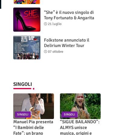
“She” è il nuovo singolo di
Tony Fortunato & Angarita
21 luglio
Folkstone annunciato il
Delirium Winter Tour
(Special Edition)
07 ottobre
SINGOLI
SINGOLI
SINGOLI
Manuel Pia presenta
“SIGUE BAILANDO”:
“I Bambini delle
ALMYS unisce
Fate”: un brano
musica, origini e