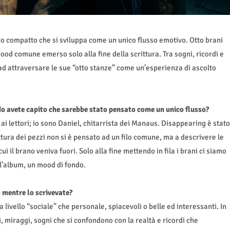
o compatto che si sviluppa come un unico flusso emotivo. Otto brani
ood comune emerso solo alla fine della scrittura. Tra sogni, ricordi e
e ad attraversare le sue “otto stanze” come un’esperienza di ascolto
 avete capito che sarebbe stato pensato come un unico flusso?
e ai lettori; io sono Daniel, chitarrista dei Manaus. Disappearing è stato
rittura dei pezzi non si è pensato ad un filo comune, ma a descrivere le
 il brano veniva fuori. Solo alla fine mettendo in fila i brani ci siamo
 l’album, un mood di fondo.
 mentre lo scrivevate?
 livello “sociale” che personale, spiacevoli o belle ed interessanti. In
, miraggi, sogni che si confondono con la realtà e ricordi che