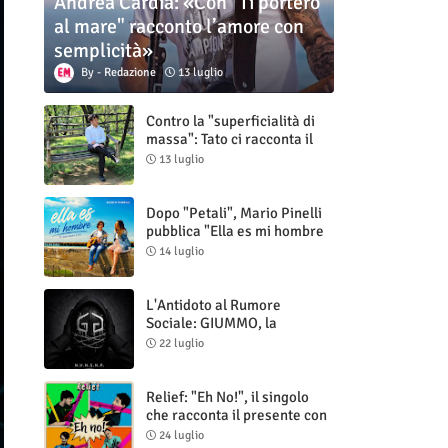
Andrea Cardia: «Con "Ti porterò
al mare" racconto l’amore con
semplicità»
Redazione
13 luglio
Contro la "superficialità di
massa": Tato ci racconta il
nuovo singolo "Vuoti digitali"
13 luglio
Dopo "Petali", Mario Pinelli
pubblica "Ella es mi hombre
(Il mio uomo è lei)"
14 luglio
L'Antidoto al Rumore
Sociale: GIUMMO, la
Maschera e la Cruda Verità
22 luglio
di "N.V.N.S.N.P."
Relief: "Eh No!", il singolo
che racconta il presente con
ironia e autenticità
24 luglio