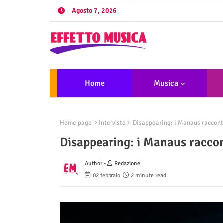
Agosto 7, 2026
Home
Musica
Home page
Interviste
Disappearing: i Manaus raccont
Disappearing: i Manaus raccon
Author -
Redazione
02 febbraio
2 minute read