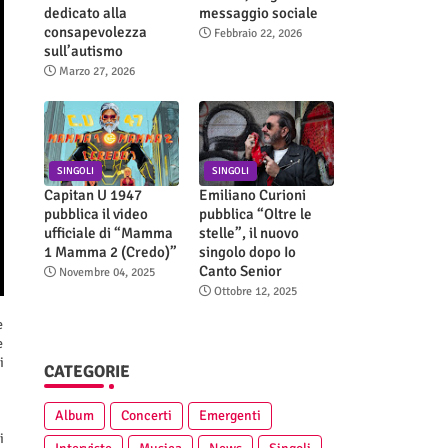
dedicato alla
messaggio sociale
consapevolezza
Febbraio 22, 2026
sull’autismo
Marzo 27, 2026
SINGOLI
SINGOLI
Capitan U 1947
Emiliano Curioni
pubblica il video
pubblica “Oltre le
ufficiale di “Mamma
stelle”, il nuovo
1 Mamma 2 (Credo)”
singolo dopo Io
Canto Senior
Novembre 04, 2025
Ottobre 12, 2025
e
e
i
CATEGORIE
Album
Concerti
Emergenti
i