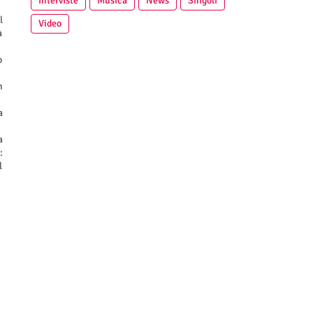
Interviste
Musica
News
Singoli
l
Video
à
o
n
a
a
:
l