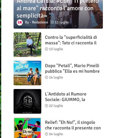
Andrea Cardia: «Con "Ti porterò
al mare" racconto l’amore con
semplicità»
Redazione
13 luglio
Contro la "superficialità di
massa": Tato ci racconta il
nuovo singolo "Vuoti digitali"
13 luglio
Dopo "Petali", Mario Pinelli
pubblica "Ella es mi hombre
(Il mio uomo è lei)"
14 luglio
L'Antidoto al Rumore
Sociale: GIUMMO, la
Maschera e la Cruda Verità
22 luglio
di "N.V.N.S.N.P."
Relief: "Eh No!", il singolo
che racconta il presente con
ironia e autenticità
24 luglio