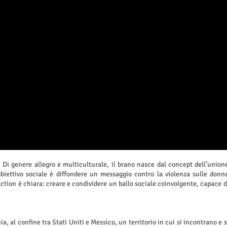
i. Di genere allegro e multiculturale, il brano nasce dal concept dell’union
 obiettivo sociale è diffondere un messaggio contro la violenza sulle donn
 action è chiara: creare e condividere un ballo sociale coinvolgente, capace d
a, al confine tra Stati Uniti e Messico, un territorio in cui si incontrano e s