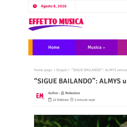
Agosto 8, 2026
Home
Musica
Home page
Singoli
“SIGUE BAILANDO”: ALMYS unisce m
“SIGUE BAILANDO”: ALMYS unis
Author -
Redazione
22 febbraio
2 minute read