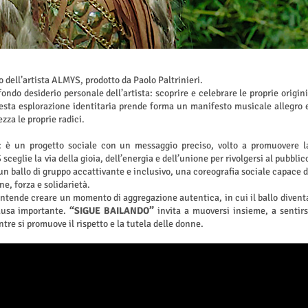
lo dell’artista ALMYS, prodotto da Paolo Paltrinieri.
ondo desiderio personale dell’artista: scoprire e celebrare le proprie origini
sta esplorazione identitaria prende forma un manifesto musicale allegro 
zza le proprie radici.
 è un progetto sociale con un messaggio preciso, volto a promuovere l
ceglie la via della gioia, dell’energia e dell’unione per rivolgersi al pubblic
 un ballo di gruppo accattivante e inclusivo, una coreografia sociale capace d
ne, forza e solidarietà.
a intende creare un momento di aggregazione autentica, in cui il ballo divent
causa importante.
“SIGUE BAILANDO”
invita a muoversi insieme, a sentirs
tre si promuove il rispetto e la tutela delle donne.