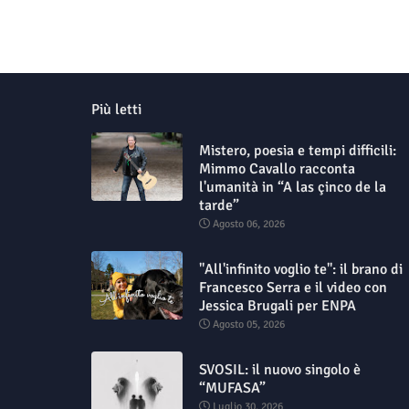
Più letti
Mistero, poesia e tempi difficili:
Mimmo Cavallo racconta
l'umanità in “A las çinco de la
tarde”
Agosto 06, 2026
"All'infinito voglio te": il brano di
Francesco Serra e il video con
Jessica Brugali per ENPA
Agosto 05, 2026
SVOSIL: il nuovo singolo è
“MUFASA”
Luglio 30, 2026