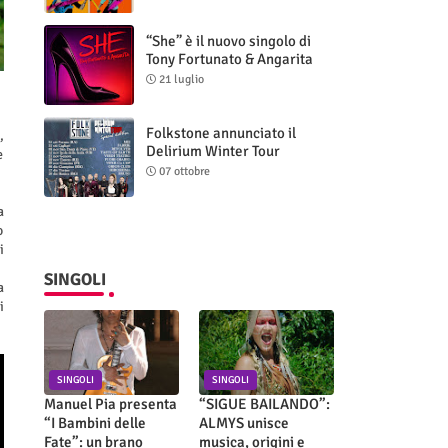
“She” è il nuovo singolo di
Tony Fortunato & Angarita
21 luglio
Folkstone annunciato il
,
Delirium Winter Tour
e
(Special Edition)
07 ottobre
a
o
i
SINGOLI
a
i
SINGOLI
SINGOLI
Manuel Pia presenta
“SIGUE BAILANDO”:
“I Bambini delle
ALMYS unisce
Fate”: un brano
musica, origini e