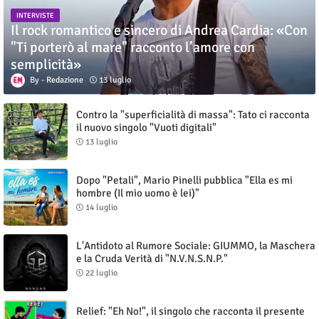
INTERVISTE
Il rock romantico e sincero di Andrea Cardia: «Con
"Ti porterò al mare" racconto l’amore con
semplicità»
Redazione
13 luglio
Contro la "superficialità di massa": Tato ci racconta
il nuovo singolo "Vuoti digitali"
13 luglio
Dopo "Petali", Mario Pinelli pubblica "Ella es mi
hombre (Il mio uomo è lei)"
14 luglio
L'Antidoto al Rumore Sociale: GIUMMO, la Maschera
e la Cruda Verità di "N.V.N.S.N.P."
22 luglio
Relief: "Eh No!", il singolo che racconta il presente