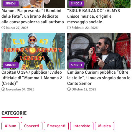
SINGOLI
SINGOLI
Manuel Pia presenta “I Bambini
“SIGUE BAILANDO”: ALMYS
delle Fate”: un brano dedicato
unisce musica, origini e
alla consapevolezza sull’autismo
messaggio sociale
Marzo 27, 2026
Febbraio 22, 2026
SINGOLI
SINGOLI
Capitan U 1947 pubblica il video
Emiliano Curioni pubblica “Oltre
ufficiale di “Mamma 1 Mamma 2
le stelle”, il nuovo singolo dopo Io
(Credo)”
Canto Senior
Novembre 04, 2025
Ottobre 12, 2025
CATEGORIE
Album
Concerti
Emergenti
Interviste
Musica