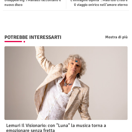
Disappearing: i Manaus raccontano il
“L’immagine dipinta”: Maurizio Crudi e
ter
tsap
nuovo disco
il viaggio onirico nell’amore eterno
p
POTREBBE INTERESSARTI
Mostra di più
Lemuri Il Visionario: con "Luna" la musica torna a
emozionare senza fretta