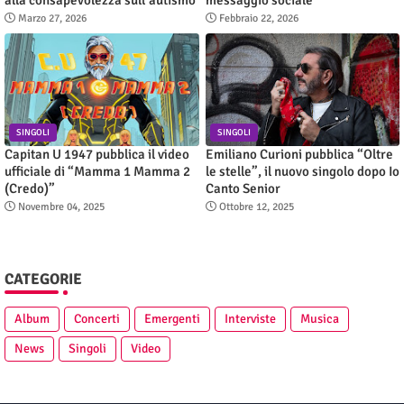
alla consapevolezza sull’autismo
messaggio sociale
Marzo 27, 2026
Febbraio 22, 2026
SINGOLI
SINGOLI
Capitan U 1947 pubblica il video
Emiliano Curioni pubblica “Oltre
ufficiale di “Mamma 1 Mamma 2
le stelle”, il nuovo singolo dopo Io
(Credo)”
Canto Senior
Novembre 04, 2025
Ottobre 12, 2025
CATEGORIE
Album
Concerti
Emergenti
Interviste
Musica
News
Singoli
Video