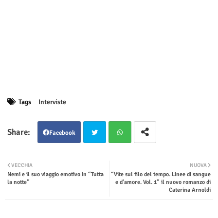
Tags
Interviste
Facebook
Twit
Wha
VECCHIA
NUOVA
Nemi e il suo viaggio emotivo in “Tutta
“Vite sul filo del tempo. Linee di sangue
ter
tsap
la notte”
e d'amore. Vol. 1” il nuovo romanzo di
Caterina Arnoldi
p