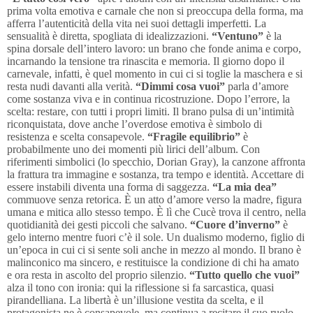
prima volta emotiva e carnale che non si preoccupa della forma, ma
afferra l’autenticità della vita nei suoi dettagli imperfetti. La
sensualità è diretta, spogliata di idealizzazioni.
“Ventuno”
è la
spina dorsale dell’intero lavoro: un brano che fonde anima e corpo,
incarnando la tensione tra rinascita e memoria. Il giorno dopo il
carnevale, infatti, è quel momento in cui ci si toglie la maschera e si
resta nudi davanti alla verità.
“Dimmi cosa vuoi”
parla d’amore
come sostanza viva e in continua ricostruzione. Dopo l’errore, la
scelta: restare, con tutti i propri limiti. Il brano pulsa di un’intimità
riconquistata, dove anche l’overdose emotiva è simbolo di
resistenza e scelta consapevole.
“Fragile equilibrio”
è
probabilmente uno dei momenti più lirici dell’album. Con
riferimenti simbolici (lo specchio, Dorian Gray), la canzone affronta
la frattura tra immagine e sostanza, tra tempo e identità. Accettare di
essere instabili diventa una forma di saggezza.
“La mia dea”
commuove senza retorica. È un atto d’amore verso la madre, figura
umana e mitica allo stesso tempo. È lì che Cucè trova il centro, nella
quotidianità dei gesti piccoli che salvano.
“Cuore d’inverno”
è
gelo interno mentre fuori c’è il sole. Un dualismo moderno, figlio di
un’epoca in cui ci si sente soli anche in mezzo al mondo. Il brano è
malinconico ma sincero, e restituisce la condizione di chi ha amato
e ora resta in ascolto del proprio silenzio.
“Tutto quello che vuoi”
alza il tono con ironia: qui la riflessione si fa sarcastica, quasi
pirandelliana. La libertà è un’illusione vestita da scelta, e il
protagonista ne è consapevole, ma continua a recitare il suo ruolo