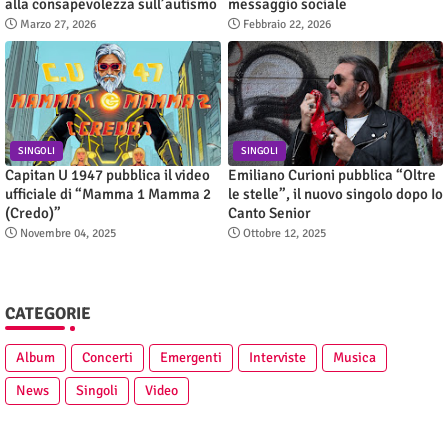
alla consapevolezza sull’autismo
messaggio sociale
Marzo 27, 2026
Febbraio 22, 2026
SINGOLI
SINGOLI
Capitan U 1947 pubblica il video
Emiliano Curioni pubblica “Oltre
ufficiale di “Mamma 1 Mamma 2
le stelle”, il nuovo singolo dopo Io
(Credo)”
Canto Senior
Novembre 04, 2025
Ottobre 12, 2025
CATEGORIE
Album
Concerti
Emergenti
Interviste
Musica
News
Singoli
Video