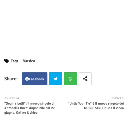
Tags
Musica
Facebook
Twit
Wha
VECCHIA
NUOVA
“Sogni ribelli”: il nuovo singolo di
“Untie Your Tie” è il nuovo singolo dei
ter
tsap
Antonella Bucci disponibile dal 27
NOBLE SIN. Online il video
giugno. Online il video
p