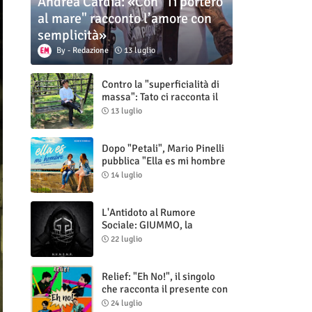
Andrea Cardia: «Con "Ti porterò
al mare" racconto l’amore con
semplicità»
Redazione
13 luglio
Contro la "superficialità di
massa": Tato ci racconta il
nuovo singolo "Vuoti digitali"
13 luglio
Dopo "Petali", Mario Pinelli
pubblica "Ella es mi hombre
(Il mio uomo è lei)"
14 luglio
L'Antidoto al Rumore
Sociale: GIUMMO, la
Maschera e la Cruda Verità
22 luglio
di "N.V.N.S.N.P."
Relief: "Eh No!", il singolo
che racconta il presente con
ironia e autenticità
24 luglio