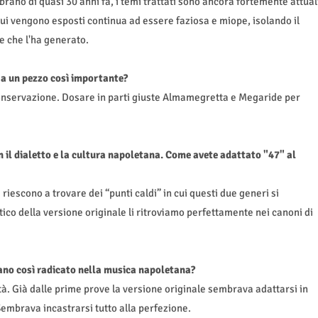
rano di quasi 30 anni fa, i temi trattati sono ancora fortemente attual
cui vengono esposti continua ad essere faziosa e miope, isolando il
e che l'ha generato.
a a un pezzo così importante?
onservazione. Dosare in parti giuste Almamegretta e Megaride per
on il dialetto e la cultura napoletana. Come avete adattato "47" al
iescono a trovare dei “punti caldi” in cui questi due generi si
tico della versione originale li ritroviamo perfettamente nei canoni di
rano così radicato nella musica napoletana?
tà. Già dalle prime prove la versione originale sembrava adattarsi in
mbrava incastrarsi tutto alla perfezione.