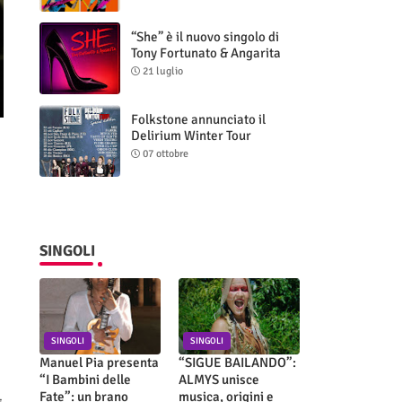
“She” è il nuovo singolo di
Tony Fortunato & Angarita
21 luglio
Folkstone annunciato il
Delirium Winter Tour
(Special Edition)
07 ottobre
SINGOLI
SINGOLI
SINGOLI
Manuel Pia presenta
“SIGUE BAILANDO”:
“I Bambini delle
ALMYS unisce
Fate”: un brano
musica, origini e