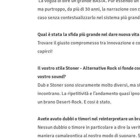
La voglia di dire un grande BASTA. Pur essendo un b
ma purtroppo, da più di 30 anni, la narrazione con 
caso senza contestualizzarlo nel sistema più grand
Qual è stata la sfida più grande nel dare nuova vit
Trovare il giusto compromesso tra innovazione e c
capirci!
Il vostro stile Stoner - Alternative Rock si fonde c
vostro sound?
Dub e Stoner sono sicuramente molto diversi, ma si r
incontrano. La ripetitività e l’andamento quasi ipno
un brano Desert-Rock. E cosi è stato.
Avete avuto dubbi o timori nel reinterpretare un b
Nessun dubbio o timore in particolare a dire la veri
maniera camaleontica al nostro modo di suonare. Se