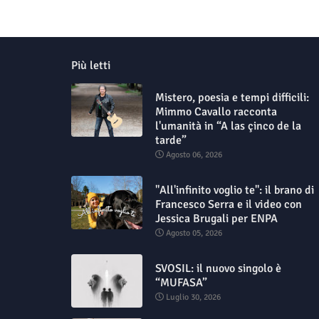
Più letti
Mistero, poesia e tempi difficili:
Mimmo Cavallo racconta
l'umanità in “A las çinco de la
tarde”
Agosto 06, 2026
"All'infinito voglio te": il brano di
Francesco Serra e il video con
Jessica Brugali per ENPA
Agosto 05, 2026
SVOSIL: il nuovo singolo è
“MUFASA”
Luglio 30, 2026