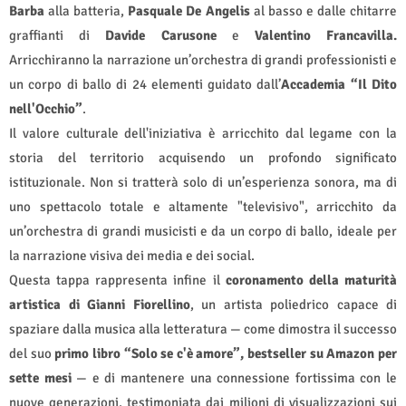
Barba
alla batteria,
Pasquale De Angelis
al basso e dalle chitarre
graffianti di
Davide Carusone
e
Valentino Francavilla.
Arricchiranno la narrazione un’orchestra di grandi professionisti e
un corpo di ballo di 24 elementi guidato dall’
Accademia “Il Dito
nell'Occhio”
.
Il valore culturale dell'iniziativa è arricchito dal legame con la
storia del territorio acquisendo un profondo significato
istituzionale. Non si tratterà solo di un’esperienza sonora, ma di
uno spettacolo totale e altamente "televisivo", arricchito da
un’orchestra di grandi musicisti e da un corpo di ballo, ideale per
la narrazione visiva dei media e dei social.
Questa tappa rappresenta infine il
coronamento della maturità
artistica di Gianni Fiorellino
, un artista poliedrico capace di
spaziare dalla musica alla letteratura — come dimostra il successo
del suo
primo libro “Solo se c'è amore”, bestseller su Amazon per
sette mesi
— e di mantenere una connessione fortissima con le
nuove generazioni, testimoniata dai milioni di visualizzazioni sui