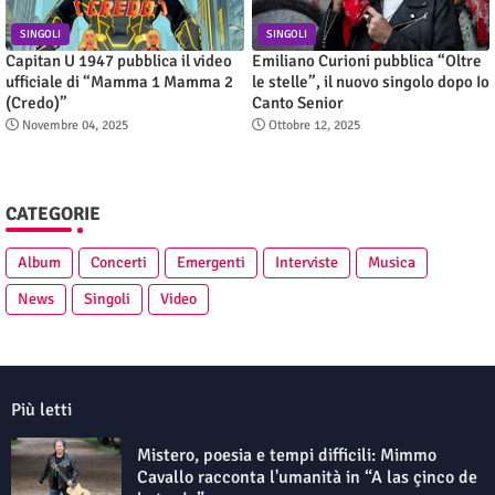
SINGOLI
SINGOLI
Capitan U 1947 pubblica il video
Emiliano Curioni pubblica “Oltre
ufficiale di “Mamma 1 Mamma 2
le stelle”, il nuovo singolo dopo Io
(Credo)”
Canto Senior
Novembre 04, 2025
Ottobre 12, 2025
CATEGORIE
Album
Concerti
Emergenti
Interviste
Musica
News
Singoli
Video
Più letti
Mistero, poesia e tempi difficili: Mimmo
Cavallo racconta l'umanità in “A las çinco de