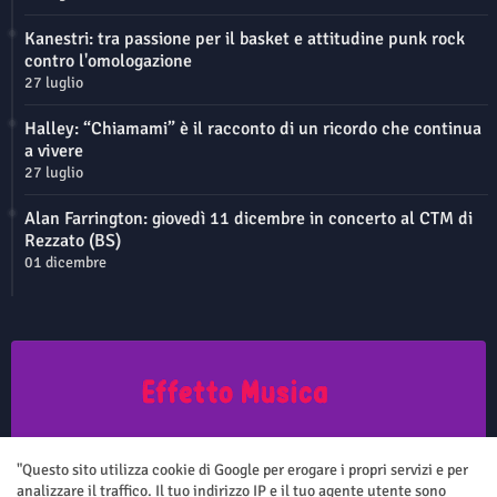
Kanestri: tra passione per il basket e attitudine punk rock
contro l'omologazione
27 luglio
Halley: “Chiamami” è il racconto di un ricordo che continua
a vivere
27 luglio
Alan Farrington: giovedì 11 dicembre in concerto al CTM di
Rezzato (BS)
01 dicembre
Questo sito non rappresenta una testata giornalistica in quanto viene
aggiornato senza nessuna periodicità. Non può pertanto considerarsi
"Questo sito utilizza cookie di Google per erogare i propri servizi e per
un prodotto editoriale ai sensi della legge n.62 del 7.03.2001
analizzare il traffico. Il tuo indirizzo IP e il tuo agente utente sono