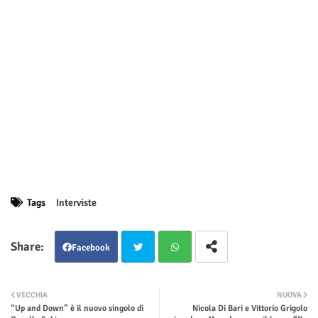
Tags
Interviste
Facebook
Twit
Wha
VECCHIA
NUOVA
“Up and Down” è il nuovo singolo di
Nicola Di Bari e Vittorio Grigolo
ter
tsap