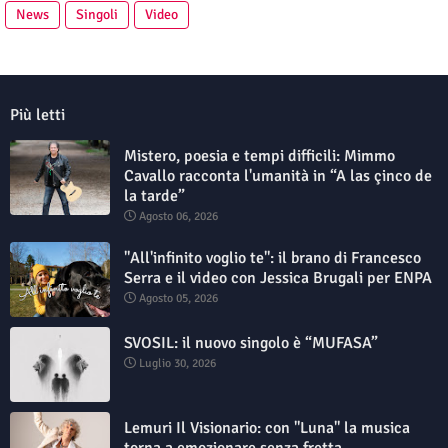
News
Singoli
Video
Più letti
Mistero, poesia e tempi difficili: Mimmo
Cavallo racconta l'umanità in “A las çinco de
la tarde”
Agosto 06, 2026
"All'infinito voglio te": il brano di Francesco
Serra e il video con Jessica Brugali per ENPA
Agosto 05, 2026
SVOSIL: il nuovo singolo è “MUFASA”
Luglio 30, 2026
Lemuri Il Visionario: con "Luna" la musica
torna a emozionare senza fretta