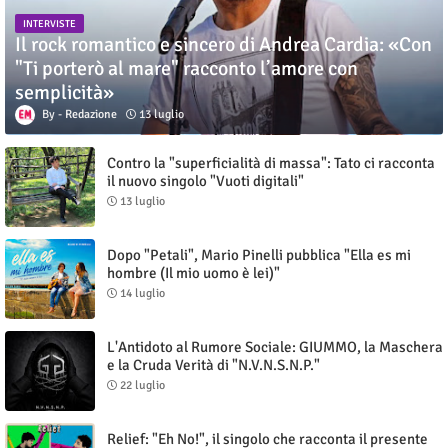
INTERVISTE
Il rock romantico e sincero di Andrea Cardia: «Con
"Ti porterò al mare" racconto l’amore con
semplicità»
Redazione
13 luglio
Contro la "superficialità di massa": Tato ci racconta
il nuovo singolo "Vuoti digitali"
13 luglio
Dopo "Petali", Mario Pinelli pubblica "Ella es mi
hombre (Il mio uomo è lei)"
14 luglio
L'Antidoto al Rumore Sociale: GIUMMO, la Maschera
e la Cruda Verità di "N.V.N.S.N.P."
22 luglio
Relief: "Eh No!", il singolo che racconta il presente