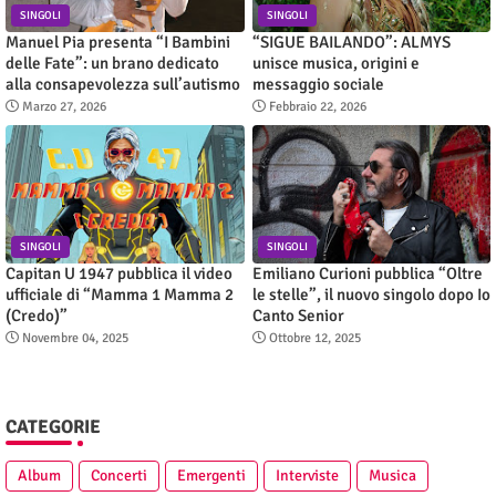
SINGOLI
SINGOLI
Manuel Pia presenta “I Bambini
“SIGUE BAILANDO”: ALMYS
delle Fate”: un brano dedicato
unisce musica, origini e
alla consapevolezza sull’autismo
messaggio sociale
Marzo 27, 2026
Febbraio 22, 2026
SINGOLI
SINGOLI
Capitan U 1947 pubblica il video
Emiliano Curioni pubblica “Oltre
ufficiale di “Mamma 1 Mamma 2
le stelle”, il nuovo singolo dopo Io
(Credo)”
Canto Senior
Novembre 04, 2025
Ottobre 12, 2025
CATEGORIE
Album
Concerti
Emergenti
Interviste
Musica