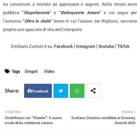
ha conosciuto e iniziato ad apprezzare e seguire. Nello stesso anno
pubblica “
Stupefacente
” e “
Delinquente Amore
” a cui segue per
l’autunno “
Oltre le stelle
” brano in cui l’autore Joe Migliozzi, racconta
proprio uno spaccato di vita dell’interprete.
Emiliano Curioni è su:
Facebook
|
Instagram
|
Youtube
|
TikTok
Tags
Singoli
Video
Facebook
Twit
Wha
VECCHIA
NUOVA
Uno&Mezzo con “Piombo”: il suono
Svetlana Smolina candidata ai Grammy
ter
tsap
crudo della resistenza umana
Awards 2025
p