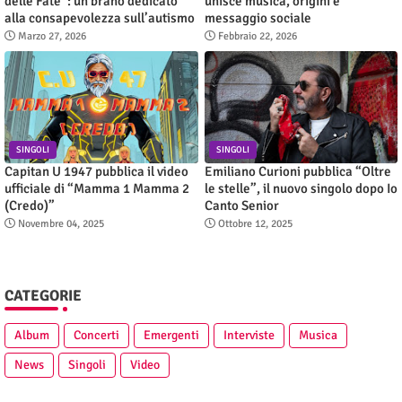
delle Fate”: un brano dedicato
unisce musica, origini e
alla consapevolezza sull’autismo
messaggio sociale
Marzo 27, 2026
Febbraio 22, 2026
SINGOLI
SINGOLI
Capitan U 1947 pubblica il video
Emiliano Curioni pubblica “Oltre
ufficiale di “Mamma 1 Mamma 2
le stelle”, il nuovo singolo dopo Io
(Credo)”
Canto Senior
Novembre 04, 2025
Ottobre 12, 2025
CATEGORIE
Album
Concerti
Emergenti
Interviste
Musica
News
Singoli
Video