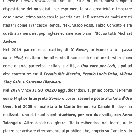
il
rock
e il
blues revival
degli anni ’60, ’70 e ’80, mettendosi sempre a
disposizione dei musicisti, per esprimere la sua creatività e imparare
cose nuove, stimolando così la propria arte. Influenzato da molti artisti
italiani come Francesco Renga, Nek, Vasco Rossi, Fabio Concato e tra
quelli stranieri, nel pop inglese ed americano anni ‘80, su tutti Michael
Jackson.
Nel 2019 partecipa ai casting di
X Factor
, arrivando a un passo
dalle
blind
, risultato che alimenta il suo desiderio di mettersi in gioco
come quando partecipa, nella sua città, a
Una voce per Lodi,
e poi ad
altri contest tra cui il
Premio Mia Martini, Premio Lucio Dalla, Milano
Sing Gala,
e
Sanremo Discovery
.
Nel 2024 vince
JE SO PAZZO
aggiudicandosi, al primo posto, il
Premio
come Miglior Interprete
Senior
e poi un
secondo posto alla Vela d’Oro
Over
.
Nel 2025 è finalista a Io Canto Senior, su Canale 5
, dove ha
realizzato uno dei suoi sogni:
duettare, per ben due volte, con
Anna
Tatangelo
. Altro desiderio, girare l’Italia esibendosi nei teatri, nelle
piazze per arrivare direttamente al pubblico che, proprio su Canale 5, lo