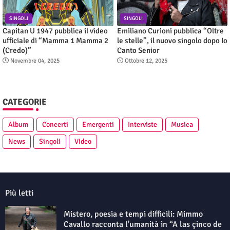
SINGOLI
SINGOLI
Capitan U 1947 pubblica il video
Emiliano Curioni pubblica “Oltre
ufficiale di “Mamma 1 Mamma 2
le stelle”, il nuovo singolo dopo Io
(Credo)”
Canto Senior
Novembre 04, 2025
Ottobre 12, 2025
CATEGORIE
Album
Concerti
Emergenti
Interviste
Musica
News
Singoli
Video
Più letti
Mistero, poesia e tempi difficili: Mimmo
Cavallo racconta l'umanità in “A las çinco de