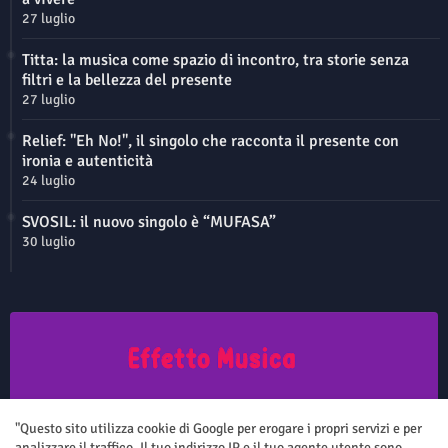
27 luglio
Titta: la musica come spazio di incontro, tra storie senza
filtri e la bellezza del presente
27 luglio
Relief: "Eh No!", il singolo che racconta il presente con
ironia e autenticità
24 luglio
SVOSIL: il nuovo singolo è “MUFASA”
30 luglio
Questo sito non rappresenta una testata giornalistica in quanto viene
aggiornato senza nessuna periodicità. Non può pertanto considerarsi
"Questo sito utilizza cookie di Google per erogare i propri servizi e per
un prodotto editoriale ai sensi della legge n.62 del 7.03.2001
analizzare il traffico. Il tuo indirizzo IP e il tuo agente utente sono