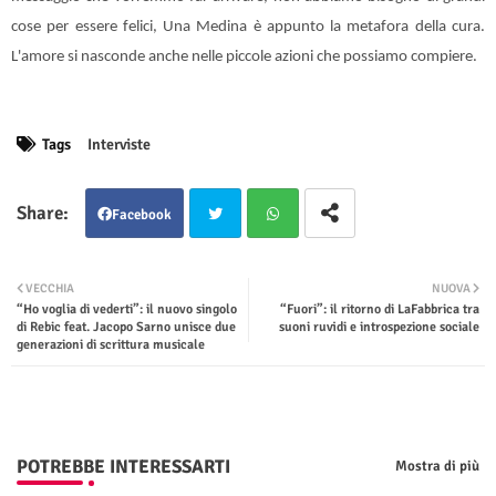
cose per essere felici, Una Medina è appunto la metafora della cura.
L'amore si nasconde anche nelle piccole azioni che possiamo compiere.
Tags
Interviste
Facebook
Twit
Wha
VECCHIA
NUOVA
“Ho voglia di vederti”: il nuovo singolo
“Fuori”: il ritorno di LaFabbrica tra
ter
tsap
di Rebic feat. Jacopo Sarno unisce due
suoni ruvidi e introspezione sociale
generazioni di scrittura musicale
p
POTREBBE INTERESSARTI
Mostra di più