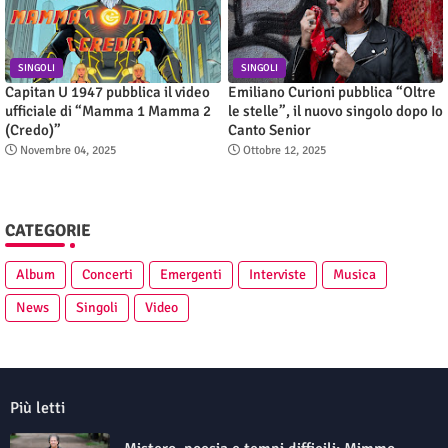
SINGOLI
SINGOLI
Capitan U 1947 pubblica il video
Emiliano Curioni pubblica “Oltre
ufficiale di “Mamma 1 Mamma 2
le stelle”, il nuovo singolo dopo Io
(Credo)”
Canto Senior
Novembre 04, 2025
Ottobre 12, 2025
CATEGORIE
Album
Concerti
Emergenti
Interviste
Musica
News
Singoli
Video
Più letti