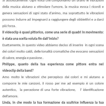
SI assolutamente! Ogni volta che componiamo un brano le vibrazioni
della musica aiutano a stimolare l'umore, la musica evoca i ricordi e
genera sensazioni di ogni stato d'animo, ma soprattutto le vibrazioni
possono indurre ad impegnarci a raggiungere degli obbiettivi e a darci
più forza.
Il videoclip è quasi pittorico, come una serie di quadri in movimento:
è stata una scelta voluta fin dall’inizio?
Esattamente, in questo video abbiamo deciso di inserire
in ogni scena
dei colori molto caldi, delle tonalità cromatiche che evocano sensazioni
di calore, energia e passione .
Philippe, quanto della tua esperienza come pittore entra nei
videoclip della band?
Amo molto le vibrazioni che percepisco dai colori e mi aiutano a
comporre le mie canzoni, il rosso per me ad esempio è un colore
autentico,
la percezione di una forte vibrazione,
l' identificazione
dell'amore.
Linda, in che modo la tua formazione da scultrice influenza la tua