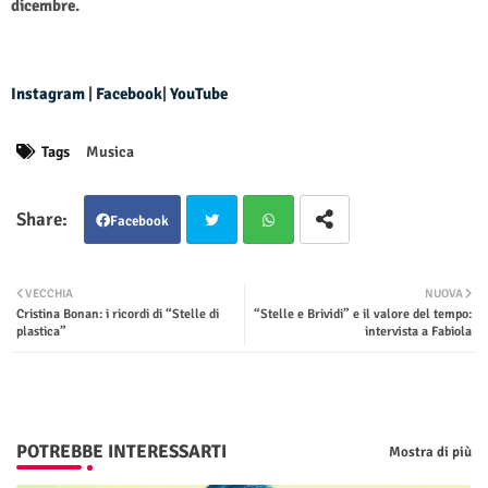
dicembre.
Instagram
|
Facebook
|
YouTube
Tags
Musica
Facebook
Twit
Wha
VECCHIA
NUOVA
Cristina Bonan: i ricordi di “Stelle di
“Stelle e Brividi” e il valore del tempo:
ter
tsap
plastica”
intervista a Fabiola
p
POTREBBE INTERESSARTI
Mostra di più