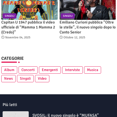
SINGOLI
SINGOLI
Capitan U 1947 pubblica il video
Emiliano Curioni pubblica “Oltre
ufficiale di “Mamma 1 Mamma 2
le stelle”, il nuovo singolo dopo Io
(Credo)”
Canto Senior
Novembre 04, 2025
Ottobre 12, 2025
CATEGORIE
Album
Concerti
Emergenti
Interviste
Musica
News
Singoli
Video
Più letti
SVOSIL: il nuovo singolo è “MUFASA”