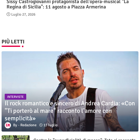
Sissy Castrogiovanni protagonista dell'opera-musical "La
Regina di Sicilia": 11 agosto a Piazza Armerina
Luglio 27, 2026
PIÙ LETTI
INTERVISTE
Il rock romantico e sincero di Andrea Cardia: «Con
"Ti porterò al mare" racconto l’amore con
semplicità»
Redazione
13 luglio