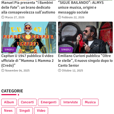
Manuel Pia presenta “I Bambini
“SIGUE BAILANDO”: ALMYS
delle Fate”: un brano dedicato
unisce musica, origini e
alla consapevolezza sull’autismo
messaggio sociale
Marzo 27, 2026
Febbraio 22, 2026
SINGOLI
SINGOLI
Capitan U 1947 pubblica il video
Emiliano Curioni pubblica “Oltre
ufficiale di “Mamma 1 Mamma 2
le stelle”, il nuovo singolo dopo Io
(Credo)”
Canto Senior
Novembre 04, 2025
Ottobre 12, 2025
CATEGORIE
Album
Concerti
Emergenti
Interviste
Musica
News
Singoli
Video