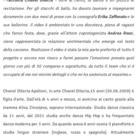
-
racconta Chanel Dilecta
- oltre al canto, la danza e un pizzico di
recitazione. Per gli stacchi di ballo, ho dovuto lavorare e impegnarmi
duramente con due mesi di prove con la coreografa
Erika Zaffonato
e le
sue ballerine. Il video è ambientato in una discoteca, piena di ragazzi
che fanno festa, dove, grazie all’attore coprotagonista
Andrea Ross
i,
viene rappresentata la relazione sentimentale che emerge nel testo
della canzone. Realizzare il video è stata la mia parte preferita di tutto il
progetto e ancora non riesco a farmi passare l’emozione provata quel
giorno con più di 50 comparse e soprattutto, da tutto il team che si è
occupato di me nei minimi dettagli e che mi ha sostenuta al massimo
.»
Chanel Dilecta Apolloni, in arte Chanel Dilecta,15 anni (30.06.2009) è
figlia d'arte. Dall’età di 4 anni e mezzo, si avvicina al canto grazie alla
mamma Alisa Zinovjeva, soprano internazionale. Studia danza classica
da 11 anni, dal 2021 studia anche danza Hip Hop e ha frequentato
danza moderna per 3 anni. Da quando aveva 8 anni suona il pianoforte e
studia lingue straniere (inglese, russo e spagnolo). Attualmente