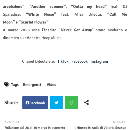
arcobaleno”
,
“Another summer”
,
“Outta my head”
feat.
DJ
Sparadise,
“White Noise”
feat. Alisa Dilecta,
“Call Me
Moon”
e
“Scarlet Flower”
.
A marzo 2025 esce l’inedito “
Never Got Away
” brano moderno e
dinamico su etichetta Hoop Music.
Chanel Dilecta è su:
TikTok
|
Facebook
|
Instagram
Tags
Emergenti
Video
Facebook
Twit
Wha
VECCHIA
NUOVA
Folkstone dal 28 al 30 marzo in concerto
Il ritorno in radio di Valerio Scanu:
ter
tsap