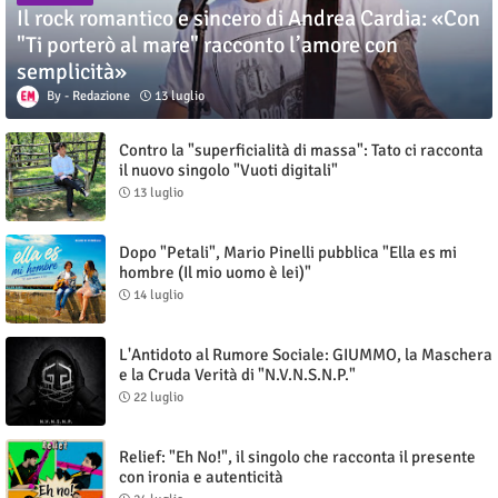
Il rock romantico e sincero di Andrea Cardia: «Con
"Ti porterò al mare" racconto l’amore con
semplicità»
Redazione
13 luglio
Contro la "superficialità di massa": Tato ci racconta
il nuovo singolo "Vuoti digitali"
13 luglio
Dopo "Petali", Mario Pinelli pubblica "Ella es mi
hombre (Il mio uomo è lei)"
14 luglio
L'Antidoto al Rumore Sociale: GIUMMO, la Maschera
e la Cruda Verità di "N.V.N.S.N.P."
22 luglio
Relief: "Eh No!", il singolo che racconta il presente
con ironia e autenticità