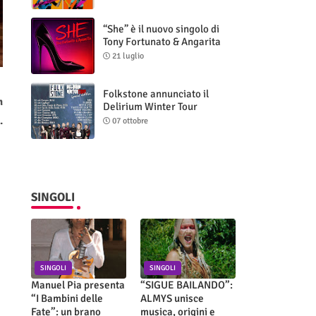
“She” è il nuovo singolo di
Tony Fortunato & Angarita
21 luglio
Folkstone annunciato il
m
Delirium Winter Tour
(Special Edition)
.
07 ottobre
SINGOLI
SINGOLI
SINGOLI
Manuel Pia presenta
“SIGUE BAILANDO”:
“I Bambini delle
ALMYS unisce
Fate”: un brano
musica, origini e