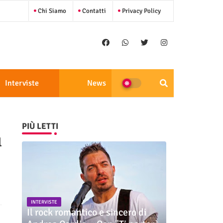
Chi Siamo
Contatti
Privacy Policy
Interviste
News
PIÙ LETTI
l
INTERVISTE
Il rock romantico e sincero di