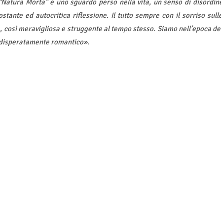
“Natura Morta” è uno sguardo perso nella vita, un senso di disordin
stante ed autocritica riflessione. Il tutto sempre con il sorriso sull
, così meravigliosa e struggente al tempo stesso. Siamo nell’epoca de
o disperatamente romantico».