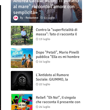
Andrea Cardia: «Con "Ti porterò
al mare" racconto l’amore con
semplicità»
Redazione
13 luglio
Contro la "superficialità di
massa": Tato ci racconta il
nuovo singolo "Vuoti digitali"
13 luglio
Dopo "Petali", Mario Pinelli
pubblica "Ella es mi hombre
(Il mio uomo è lei)"
14 luglio
L'Antidoto al Rumore
Sociale: GIUMMO, la
Maschera e la Cruda Verità
22 luglio
di "N.V.N.S.N.P."
Relief: "Eh No!", il singolo
che racconta il presente con
ironia e autenticità
24 luglio