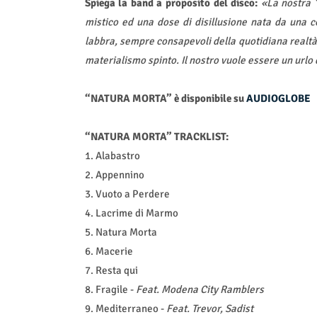
Spiega la band a proposito del disco:
«La nostra 
mistico ed una dose di disillusione nata da una co
labbra, sempre consapevoli della quotidiana realtà
materialismo spinto. Il nostro vuole essere un url
“NATURA MORTA” è disponibile su
AUDIOGLOBE
“NATURA MORTA” TRACKLIST:
1. Alabastro
2. Appennino
3. Vuoto a Perdere
4. Lacrime di Marmo
5. Natura Morta
6. Macerie
7. Resta qui
8. Fragile -
Feat. Modena City Ramblers
9. Mediterraneo -
Feat. Trevor, Sadist