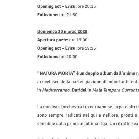
Opening act – Erisu:
ore 20:15
Folkstone:
ore 21:30
Domenica 30 marzo 2025
Apertura porte:
ore 19:00
Opening act – Erisu:
ore 19:15
Folkstone:
ore 20:00
“NATURA MORTA” è un doppio album dall'animo mali
arricchisce della partecipazione di importanti feat
in
Mediterraneo
,
Daridel
in
Mala Tempora Currunt
e
La musica si orchestra tra cornamuse, arpa e altri st
sono sempre radicati nel qui e nell'ora, pronti a
sensibile dalla prima all'ultima riga. Un ritratto s