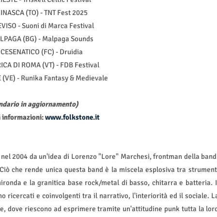
PINASCA (TO) - TNT Fest 2025
EVISO - Suoni di Marca Festival
ALPAGA (BG) - Malpaga Sounds
 CESENATICO (FC) - Druidia
ICA DI ROMA (VT) - FDB Festival
 (VE) - Runika Fantasy & Medievale
ndario in aggiornamento)
 informazioni:
www.folkstone.it
 nel 2004 da un'idea di Lorenzo "Lore" Marchesi, frontman della band
 Ciò che rende unica questa band è la miscela esplosiva tra strument
ironda e la granitica base rock/metal di basso, chitarra e batteria. I
 ricercati e coinvolgenti tra il narrativo, l'interiorità ed il sociale. L
ive, dove riescono ad esprimere tramite un'attitudine punk tutta la lor