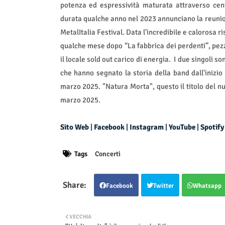
potenza ed espressività maturata attraverso cent
durata qualche anno nel 2023 annunciano la reunion
MetalItalia Festival. Data l'incredibile e calorosa r
qualche mese dopo “La fabbrica dei perdenti”, pezzo
il locale sold out carico di energia.
I due singoli so
che hanno segnato la storia della band dall'inizio
marzo 2025. "Natura Morta", questo il titolo del n
marzo 2025.
Sito Web
|
Facebook
|
Instagram
|
YouTube
|
Spotify
Tags
Concerti
Facebook
Twitter
Whatsapp
VECCHIA