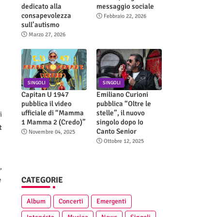
dedicato alla
messaggio sociale
consapevolezza
Febbraio 22, 2026
sull’autismo
Marzo 27, 2026
SINGOLI
SINGOLI
Capitan U 1947
Emiliano Curioni
pubblica il video
pubblica “Oltre le
ufficiale di “Mamma
stelle”, il nuovo
i
1 Mamma 2 (Credo)”
singolo dopo Io
t
Canto Senior
Novembre 04, 2025
Ottobre 12, 2025
,
CATEGORIE
e
Album
Concerti
Emergenti