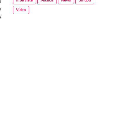
Interviste
Musica
News
Singoli
e
e
Video
l