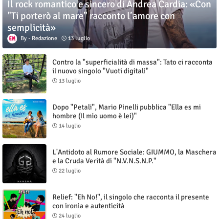
Il rock romantico e sincero di Andrea Cardia: «Con
"Ti porterò al mare" racconto l’amore con
semplicità»
Redazione
13 luglio
Contro la "superficialità di massa": Tato ci racconta
il nuovo singolo "Vuoti digitali"
13 luglio
Dopo "Petali", Mario Pinelli pubblica "Ella es mi
hombre (Il mio uomo è lei)"
14 luglio
L'Antidoto al Rumore Sociale: GIUMMO, la Maschera
e la Cruda Verità di "N.V.N.S.N.P."
22 luglio
Relief: "Eh No!", il singolo che racconta il presente
con ironia e autenticità
24 luglio