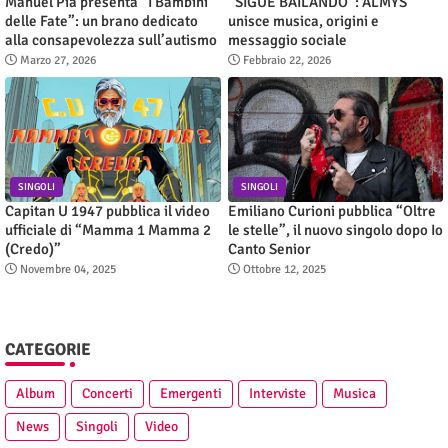
Manuel Pia presenta “I Bambini
“SIGUE BAILANDO”: ALMYS
delle Fate”: un brano dedicato
unisce musica, origini e
alla consapevolezza sull’autismo
messaggio sociale
Marzo 27, 2026
Febbraio 22, 2026
SINGOLI
SINGOLI
Capitan U 1947 pubblica il video
Emiliano Curioni pubblica “Oltre
ufficiale di “Mamma 1 Mamma 2
le stelle”, il nuovo singolo dopo Io
(Credo)”
Canto Senior
Novembre 04, 2025
Ottobre 12, 2025
CATEGORIE
Album
Concerti
Emergenti
Interviste
Musica
News
Singoli
Video