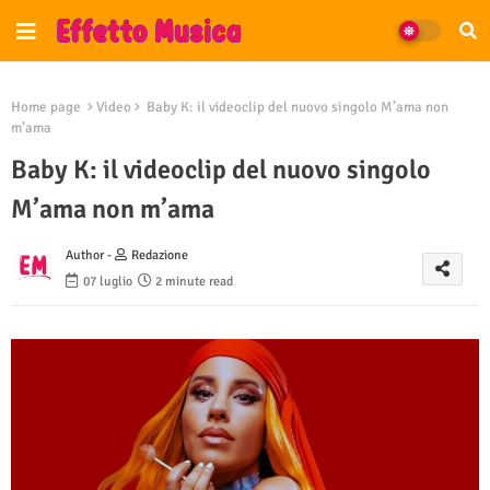
Home page
Video
Baby K: il videoclip del nuovo singolo M’ama non
m’ama
Baby K: il videoclip del nuovo singolo
M’ama non m’ama
Author -
Redazione
07 luglio
2 minute read