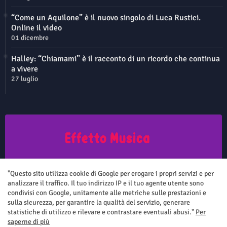
“Come un Aquilone” è il nuovo singolo di Luca Rustici.
Online il video
01 dicembre
Halley: “Chiamami” è il racconto di un ricordo che continua
a vivere
27 luglio
Questo sito non rappresenta una testata giornalistica in quanto viene
aggiornato senza nessuna periodicità. Non può pertanto considerarsi
"Questo sito utilizza cookie di Google per erogare i propri servizi e per
un prodotto editoriale ai sensi della legge n.62 del 7.03.2001
analizzare il traffico. Il tuo indirizzo IP e il tuo agente utente sono
condivisi con Google, unitamente alle metriche sulle prestazioni e
sulla sicurezza, per garantire la qualità del servizio, generare
statistiche di utilizzo e rilevare e contrastare eventuali abusi."
Per
saperne di più
Home
Chi siamo
Contatti
Privacy Policy