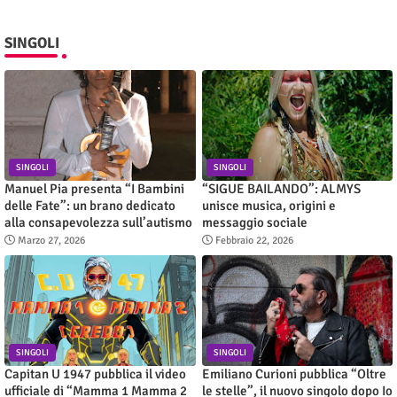
SINGOLI
SINGOLI
SINGOLI
Manuel Pia presenta “I Bambini
“SIGUE BAILANDO”: ALMYS
delle Fate”: un brano dedicato
unisce musica, origini e
alla consapevolezza sull’autismo
messaggio sociale
Marzo 27, 2026
Febbraio 22, 2026
SINGOLI
SINGOLI
Capitan U 1947 pubblica il video
Emiliano Curioni pubblica “Oltre
ufficiale di “Mamma 1 Mamma 2
le stelle”, il nuovo singolo dopo Io