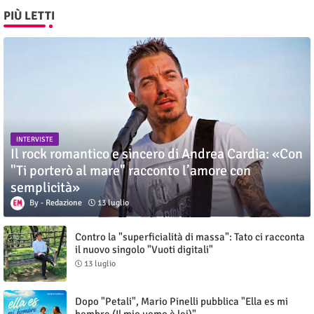
PIÙ LETTI
INTERVISTE
Il rock romantico e sincero di Andrea Cardia: «Con
"Ti porterò al mare" racconto l’amore con
semplicità»
Redazione
13 luglio
Contro la "superficialità di massa": Tato ci racconta
il nuovo singolo "Vuoti digitali"
13 luglio
Dopo "Petali", Mario Pinelli pubblica "Ella es mi
hombre (Il mio uomo è lei)"