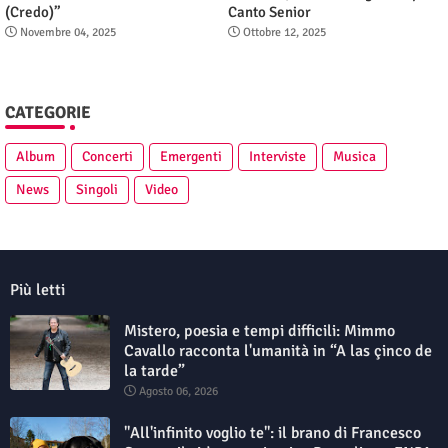
(Credo)”
Canto Senior
Novembre 04, 2025
Ottobre 12, 2025
CATEGORIE
Album
Concerti
Emergenti
Interviste
Musica
News
Singoli
Video
Più letti
Mistero, poesia e tempi difficili: Mimmo
Cavallo racconta l'umanità in “A las çinco de
la tarde”
Agosto 06, 2026
"All'infinito voglio te": il brano di Francesco