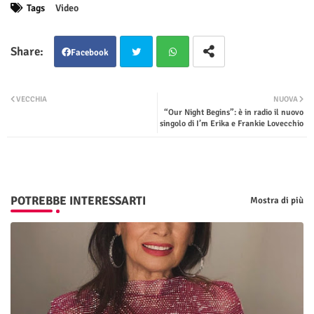
Tags
Video
Facebook
Twit
Wha
VECCHIA
NUOVA
“Our Night Begins”: è in radio il nuovo
ter
tsap
singolo di I’m Erika e Frankie Lovecchio
p
POTREBBE INTERESSARTI
Mostra di più