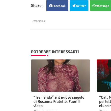
Facebook
Twitter
Whatsapp
VECCHIA
POTREBBE INTERESSARTI
“Tremenda” è il nuovo singolo
“Call M
di Rosanna Fratello. Fuori il
perfett
video
clubbi