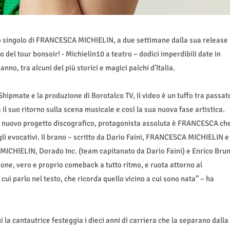
ovo singolo di FRANCESCA MICHIELIN, a due settimane dalla sua release
del tour bonsoir! - Michielin10 a teatro – dodici imperdibili date in
no, tra alcuni del più storici e magici palchi d’Italia.
Shipmate e la produzione di Borotalco TV, il video è un tuffo tra passat
il suo ritorno sulla scena musicale e così la sua nuova fase artistica.
del nuovo progetto discografico, protagonista assoluta è FRANCESCA ch
gli evocativi. Il brano – scritto da Dario Faini, FRANCESCA MICHIELIN e
MICHIELIN, Dorado Inc. (team capitanato da Dario Faini) e Enrico Bru
ione, vero e proprio comeback a tutto ritmo, e ruota attorno al
 cui parlo nel testo, che ricorda quello vicino a cui sono nata” – ha
i la cantautrice festeggia i dieci anni di carriera che la separano dalla