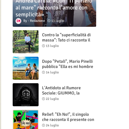
Andrea Cardia: «Con "Ti porterò
al mare" racconto l’amore con
semplicità»
Redazione
13 luglio
Contro la "superficialità di
massa": Tato ci racconta il
nuovo singolo "Vuoti digitali"
13 luglio
Dopo "Petali", Mario Pinelli
pubblica "Ella es mi hombre
(Il mio uomo è lei)"
14 luglio
L'Antidoto al Rumore
Sociale: GIUMMO, la
Maschera e la Cruda Verità
22 luglio
di "N.V.N.S.N.P."
Relief: "Eh No!", il singolo
che racconta il presente con
ironia e autenticità
24 luglio