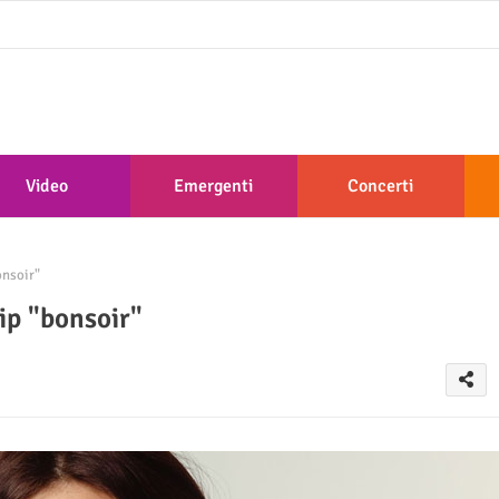
Video
Emergenti
Concerti
onsoir"
lip "bonsoir"