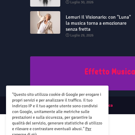
Luglio 30, 2026
Lemuri Il Visionario: con "Luna"
la musica torna a emozionare
senza fretta
Luglio 29, 2026
"Questo sito utilizza cookie di Google per erogare i
propri servizi e per analizzare il traffico. Il tuo
All Right Reserved Copyright ©
Effetto Musica
indirizzo IP e il tuo agente utente sono condivisi
con Google, unitamente alle metriche sulle
prestazioni e sulla sicurezza, per garantire la
qualità del servizio, generare statistiche di utilizzo
e rilevare e contrastare eventuali abusi."
Per
saperne di più