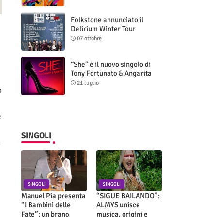
Folkstone annunciato il
Delirium Winter Tour
(Special Edition)
07 ottobre
“She” è il nuovo singolo di
Tony Fortunato & Angarita
21 luglio
o
e
SINGOLI
n
SINGOLI
SINGOLI
Manuel Pia presenta
“SIGUE BAILANDO”:
“I Bambini delle
ALMYS unisce
Fate”: un brano
musica, origini e