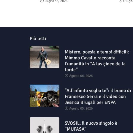
Luglio 15, 2026
Giugno
Più letti
Mistero, poesia e tempi difficili:
Mimmo Cavallo racconta
l'umanità in “A las çinco de la
tarde”
Agosto 06, 2026
"All'infinito voglio te": il brano di
Francesco Serra e il video con
Jessica Brugali per ENPA
Agosto 05, 2026
SVOSIL: il nuovo singolo è
“MUFASA”