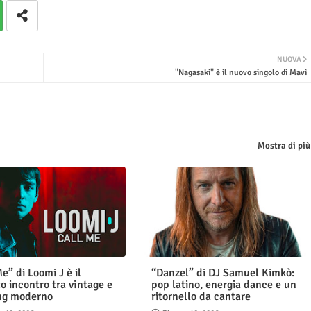
NUOVA
"Nagasaki" è il nuovo singolo di Mavì
Mostra di più
e” di Loomi J è il
“Danzel” di DJ Samuel Kimkò:
o incontro tra vintage e
pop latino, energia dance e un
ng moderno
ritornello da cantare