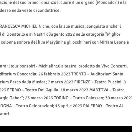
icazione del suo primo romanzo Il cuore è un organo (Mondadori) e la
adesso nella veste di conduttrice.
r FRANCESCA MICHIELIN che, con la sua musica, conquista anche il
di Donatello e ai Nastri d’Argento 2022 nella categoria “Miglior
a colonna sonora del film Marylin ha gli occhi neri con Miriam Leone e
à il tour bonsoir! - Michielin10 a teatro, prodotto da Vivo Concerti.
ditorium Concordia; 26 febbraio 2023 TRENTO – Auditorium Santa
rium Parco della Musica; 7 marzo 2023 FIRENZE – Teatro Puccini; 8
023 FERMO – Teatro Dell’Aquila; 18 marzo 2023 MANTOVA – Teatro
iorgio Gaber”; 23 marzo 2023 TORINO – Teatro Colosseo; 30 marzo 202
LOGNA – Teatro Celebrazioni; 13 aprile 2023 PALERMO – Teatro Al
atori.