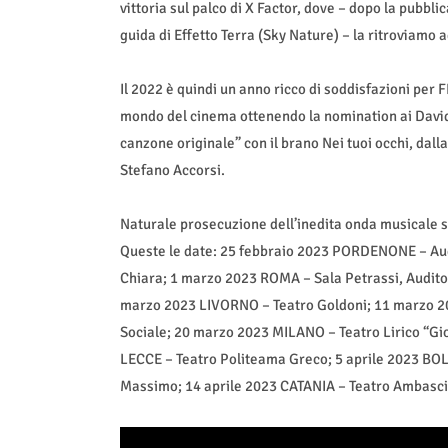
vittoria sul palco di X Factor, dove – dopo la pubbl
guida di Effetto Terra (Sky Nature) – la ritroviamo 
Il 2022 è quindi un anno ricco di soddisfazioni pe
mondo del cinema ottenendo la nomination ai David 
canzone originale” con il brano Nei tuoi occhi, dall
Stefano Accorsi.
Naturale prosecuzione dell’inedita onda musicale sar
Queste le date: 25 febbraio 2023 PORDENONE – Au
Chiara; 1 marzo 2023 ROMA – Sala Petrassi, Audito
marzo 2023 LIVORNO – Teatro Goldoni; 11 marzo 2
Sociale; 20 marzo 2023 MILANO – Teatro Lirico “G
LECCE – Teatro Politeama Greco; 5 aprile 2023 BO
Massimo; 14 aprile 2023 CATANIA – Teatro Ambasci