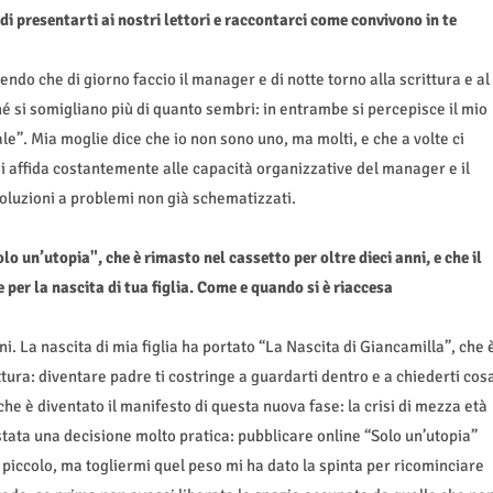
di presentarti ai nostri lettori e raccontarci come convivono in te
cendo che di giorno faccio il manager e di notte torno alla scrittura e al
é si somigliano più di quanto sembri: in entrambe si percepisce il mio
e”. Mia moglie dice che io non sono uno, ma molti, e che a volte ci
si affida costantemente alle capacità organizzative del manager e il
 soluzioni a problemi non già schematizzati.
 un’utopia", che è rimasto nel cassetto per oltre dieci anni, e che il
 per la nascita di tua figlia. Come e quando si è riaccesa
i. La nascita di mia figlia ha portato “La Nascita di Giancamilla”, che 
ttura: diventare padre ti costringe a guardarti dentro e a chiederti cos
che è diventato il manifesto di questa nuova fase: la crisi di mezza età
 stata una decisione molto pratica: pubblicare online “Solo un’utopia”
 piccolo, ma togliermi quel peso mi ha dato la spinta per ricominciare