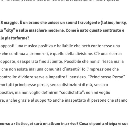
l'8 maggio. È un brano che unisce un sound travolgente (latino, funky,
ella "city" e sulle maschere moderne. Come è nato questo contrasto e
lle piattaforme?
li opposti: una musica positiva e ballabile che però contenesse una
 e che continua a premermi, è quello della divisione. C’è una ricerca
 opposte, esasperata fino al limite. Possibile che non si riesca mai a
e che non esista mai una comunità d’intenti? Ho l’impressione che
 controllo: dividere serve a impedire il pensiero. “Principesse Perse”
mo tutti principesse perse, senza distinzioni di età, sesso o
ositivi, ma non voglio definirmi “soddisfatto”: non mi voglio
re, anche grazie al supporto anche inaspettato di persone che stanno
orso artistico, ci sarà un album in arrivo? Cosa ci puoi anticipare sui