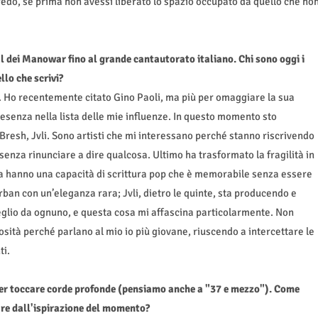
credo, se prima non avessi liberato lo spazio occupato da quello che no
al dei Manowar fino al grande cantautorato italiano. Chi sono oggi i
llo che scrivi?
. Ho recentemente citato Gino Paoli, ma più per omaggiare la sua
senza nella lista delle mie influenze. In questo momento sto
, Bresh, Jvli. Sono artisti che mi interessano perché stanno riscrivendo
enza rinunciare a dire qualcosa. Ultimo ha trasformato la fragilità in
fa hanno una capacità di scrittura pop che è memorabile senza essere
ban con un’eleganza rara; Jvli, dietro le quinte, sta producendo e
meglio da ognuno, e questa cosa mi affascina particolarmente. Non
iosità perché parlano al mio io più giovane, riuscendo a intercettare le
ti.
per toccare corde profonde (pensiamo anche a "37 e mezzo"). Come
dare dall'ispirazione del momento?