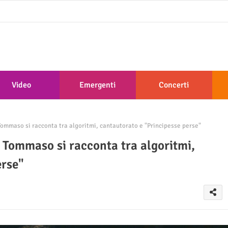
Video
Emergenti
Concerti
Tommaso si racconta tra algoritmi, cantautorato e "Principesse perse"
: Tommaso si racconta tra algoritmi,
erse"