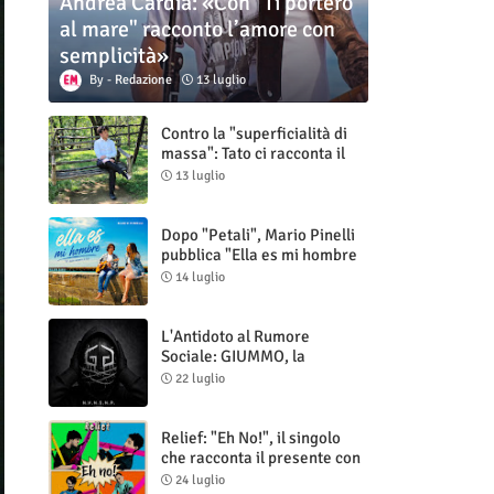
Andrea Cardia: «Con "Ti porterò
al mare" racconto l’amore con
semplicità»
Redazione
13 luglio
Contro la "superficialità di
massa": Tato ci racconta il
nuovo singolo "Vuoti digitali"
13 luglio
Dopo "Petali", Mario Pinelli
pubblica "Ella es mi hombre
(Il mio uomo è lei)"
14 luglio
L'Antidoto al Rumore
Sociale: GIUMMO, la
Maschera e la Cruda Verità
22 luglio
di "N.V.N.S.N.P."
Relief: "Eh No!", il singolo
che racconta il presente con
ironia e autenticità
24 luglio