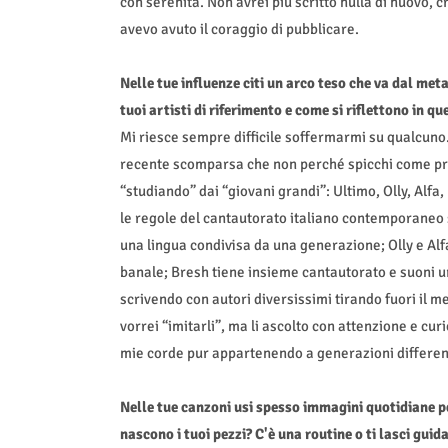
con serenità. Non avrei più scritto nulla di nuovo, 
avevo avuto il coraggio di pubblicare.
Nelle tue influenze citi un arco teso che va dal met
tuoi artisti di riferimento e come si riflettono in que
Mi riesce sempre difficile soffermarmi su qualcuno
recente scomparsa che non perché spicchi come pre
“studiando” dai “giovani grandi”: Ultimo, Olly, Alfa
le regole del cantautorato italiano contemporaneo s
una lingua condivisa da una generazione; Olly e Al
banale; Bresh tiene insieme cantautorato e suoni ur
scrivendo con autori diversissimi tirando fuori il 
vorrei “imitarli”, ma li ascolto con attenzione e cur
mie corde pur appartenendo a generazioni differen
Nelle tue canzoni usi spesso immagini quotidiane 
nascono i tuoi pezzi? C'è una routine o ti lasci gui