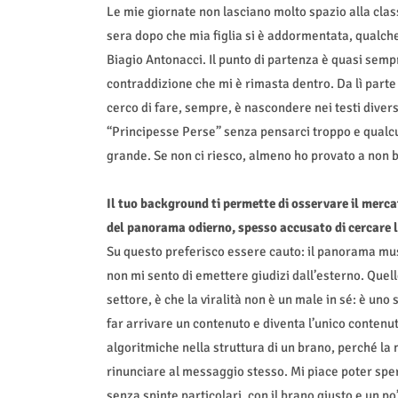
Le mie giornate non lasciano molto spazio alla classic
sera dopo che mia figlia si è addormentata, qualche v
Biagio Antonacci. Il punto di partenza è quasi sem
contraddizione che mi è rimasta dentro. Da lì parte
cerco di fare, sempre, è nascondere nei testi divers
“Principesse Perse” senza pensarci troppo e qualcun’a
grande. Se non ci riesco, almeno ho provato a non 
Il tuo background ti permette di osservare il merca
del panorama odierno, spesso accusato di cercare la 
Su questo preferisco essere cauto: il panorama musi
non mi sento di emettere giudizi dall’esterno. Quel
settore, è che la viralità non è un male in sé: è 
far arrivare un contenuto e diventa l’unico contenu
algoritmiche nella struttura di un brano, perché la
rinunciare al messaggio stesso. Mi piace poter spe
senza spinte particolari, con il brano giusto e un p