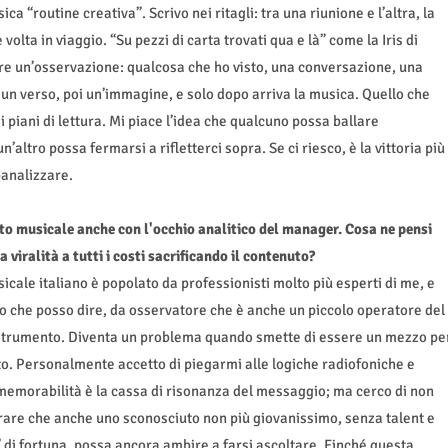
a “routine creativa”. Scrivo nei ritagli: tra una riunione e l’altra, la
olta in viaggio. “Su pezzi di carta trovati qua e là” come la Iris di
pre un’osservazione: qualcosa che ho visto, una conversazione, una
 un verso, poi un’immagine, e solo dopo arriva la musica. Quello che
i piani di lettura. Mi piace l’idea che qualcuno possa ballare
ltro possa fermarsi a rifletterci sopra. Se ci riesco, è la vittoria più
banalizzare.
to musicale anche con l'occhio analitico del manager. Cosa ne pensi
viralità a tutti i costi sacrificando il contenuto?
cale italiano è popolato da professionisti molto più esperti di me, e
lo che posso dire, da osservatore che è anche un piccolo operatore del
uno strumento. Diventa un problema quando smette di essere un mezzo pe
to. Personalmente accetto di piegarmi alle logiche radiofoniche e
 memorabilità è la cassa di risonanza del messaggio; ma cerco di non
rare che anche uno sconosciuto non più giovanissimo, senza talent e
o’ di fortuna, possa ancora ambire a farsi ascoltare. Finché questa