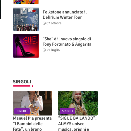
Folkstone annunciato il
Delirium Winter Tour
(Special Edition)
07 ottobre
“She” è il nuovo singolo di
Tony Fortunato & Angarita
21 luglio
SINGOLI
SINGOLI
SINGOLI
Manuel Pia presenta
“SIGUE BAILANDO”:
“I Bambini delle
ALMYS unisce
Fate”: un brano
musica, origini e