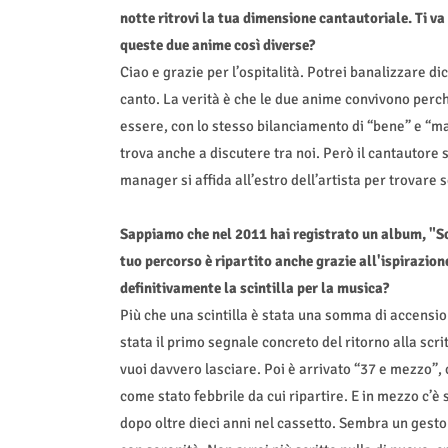
notte ritrovi la tua dimensione cantautoriale. Ti va 
queste due anime così diverse?
Ciao e grazie per l’ospitalità. Potrei banalizzare di
canto. La verità è che le due anime convivono perch
essere, con lo stesso bilanciamento di “bene” e “mal
trova anche a discutere tra noi. Però il cantautore 
manager si affida all’estro dell’artista per trovare
Sappiamo che nel 2011 hai registrato un album, "Solo
tuo percorso è ripartito anche grazie all'ispirazione
definitivamente la scintilla per la musica?
Più che una scintilla è stata una somma di accension
stata il primo segnale concreto del ritorno alla scri
vuoi davvero lasciare. Poi è arrivato “37 e mezzo”, 
come stato febbrile da cui ripartire. E in mezzo c’è
dopo oltre dieci anni nel cassetto. Sembra un gesto