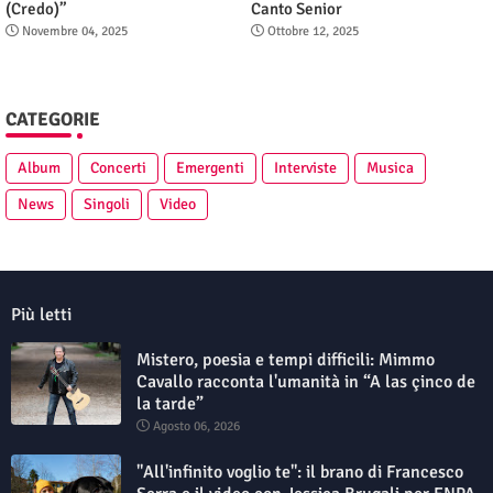
(Credo)”
Canto Senior
Novembre 04, 2025
Ottobre 12, 2025
CATEGORIE
Album
Concerti
Emergenti
Interviste
Musica
News
Singoli
Video
Più letti
Mistero, poesia e tempi difficili: Mimmo
Cavallo racconta l'umanità in “A las çinco de
la tarde”
Agosto 06, 2026
"All'infinito voglio te": il brano di Francesco