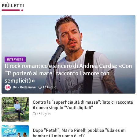
PIÙ LETTI
INTERVISTE
Il rock romantico e sincero di Andrea Cardia: «Con
"Ti porterò al mare" racconto l’amore con
semplicità»
Redazione
13 luglio
Contro la "superficialità di massa": Tato ci racconta
il nuovo singolo "Vuoti digitali"
13 luglio
Dopo "Petali", Mario Pinelli pubblica "Ella es mi
hombre (Il mio uomo è lei)"