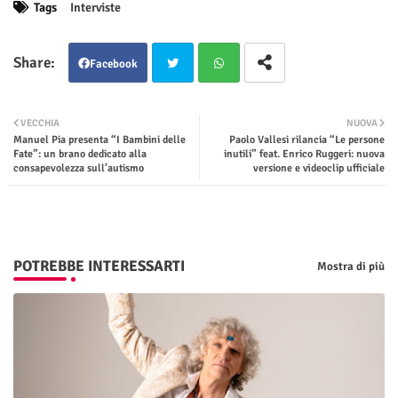
Tags
Interviste
Facebook
Twit
Wha
VECCHIA
NUOVA
Manuel Pia presenta “I Bambini delle
Paolo Vallesi rilancia “Le persone
ter
tsap
Fate”: un brano dedicato alla
inutili” feat. Enrico Ruggeri: nuova
consapevolezza sull’autismo
versione e videoclip ufficiale
p
POTREBBE INTERESSARTI
Mostra di più