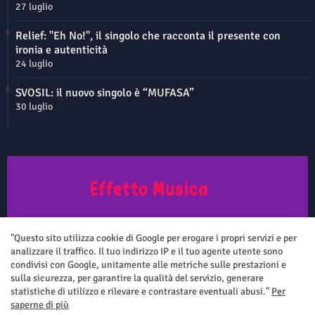
27 luglio
Relief: "Eh No!", il singolo che racconta il presente con
ironia e autenticità
24 luglio
SVOSIL: il nuovo singolo è “MUFASA”
30 luglio
Questo sito non rappresenta una testata giornalistica in quanto viene
aggiornato senza nessuna periodicità. Non può pertanto considerarsi
"Questo sito utilizza cookie di Google per erogare i propri servizi e per
un prodotto editoriale ai sensi della legge n.62 del 7.03.2001
analizzare il traffico. Il tuo indirizzo IP e il tuo agente utente sono
condivisi con Google, unitamente alle metriche sulle prestazioni e
sulla sicurezza, per garantire la qualità del servizio, generare
statistiche di utilizzo e rilevare e contrastare eventuali abusi."
Per
saperne di più
Home
Chi siamo
Contatti
Privacy Policy