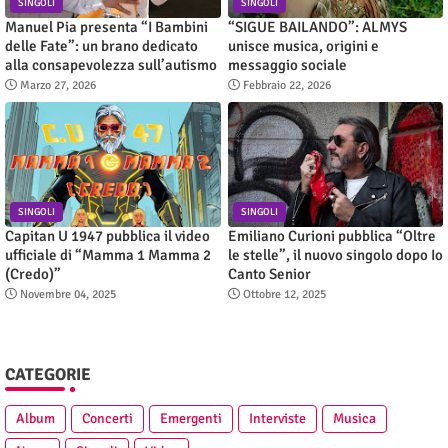
SINGOLI
SINGOLI
Manuel Pia presenta “I Bambini
“SIGUE BAILANDO”: ALMYS
delle Fate”: un brano dedicato
unisce musica, origini e
alla consapevolezza sull’autismo
messaggio sociale
Marzo 27, 2026
Febbraio 22, 2026
SINGOLI
SINGOLI
Capitan U 1947 pubblica il video
Emiliano Curioni pubblica “Oltre
ufficiale di “Mamma 1 Mamma 2
le stelle”, il nuovo singolo dopo Io
(Credo)”
Canto Senior
Novembre 04, 2025
Ottobre 12, 2025
CATEGORIE
Album
Concerti
Emergenti
Interviste
Musica