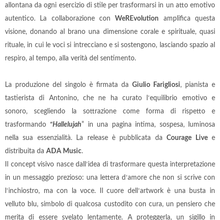
allontana da ogni esercizio di stile per trasformarsi in un atto emotivo
autentico. La collaborazione con
WeREvolution
amplifica questa
visione, donando al brano una dimensione corale e spirituale, quasi
rituale, in cui le voci si intrecciano e si sostengono, lasciando spazio al
respiro, al tempo, alla verità del sentimento.
La produzione del singolo è firmata da
Giulio Farigliosi
, pianista e
tastierista di Antonino, che ne ha curato l
’
equilibrio emotivo e
sonoro, scegliendo la sottrazione come forma di rispetto e
trasformando
“
Hallelujah
” in una pagina intima, sospesa, luminosa
nella sua essenzialità. La release è pubblicata da
Courage Live
e
distribuita da
ADA Music
.
Il concept visivo nasce dall
’
idea di trasformare questa interpretazione
in un messaggio prezioso: una lettera d
’
amore che non si scrive con
l
’
inchiostro, ma con la voce. Il cuore dell
’
artwork è una busta in
velluto blu, simbolo di qualcosa custodito con cura, un pensiero che
merita di essere svelato lentamente. A proteggerla, un sigillo in