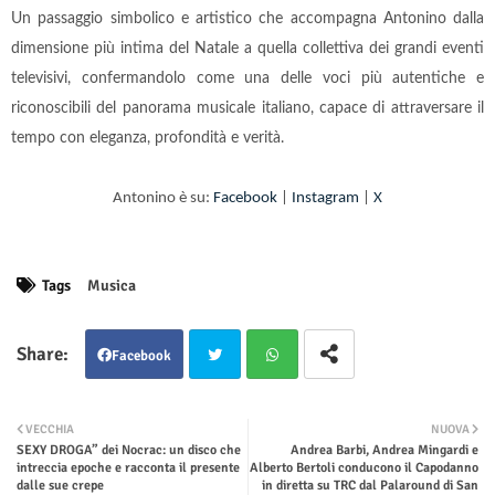
Un passaggio simbolico e artistico che accompagna Antonino dalla
dimensione più intima del Natale a quella collettiva dei grandi eventi
televisivi, confermandolo come una delle voci più autentiche e
riconoscibili del panorama musicale italiano, capace di attraversare il
tempo con eleganza, profondità e verità.
Antonino è su:
Facebook
|
Instagram
|
X
Tags
Musica
Facebook
Twit
Wha
VECCHIA
NUOVA
SEXY DROGA” dei Nocrac: un disco che
Andrea Barbi, Andrea Mingardi e
ter
tsap
intreccia epoche e racconta il presente
Alberto Bertoli conducono il Capodanno
dalle sue crepe
in diretta su TRC dal Palaround di San