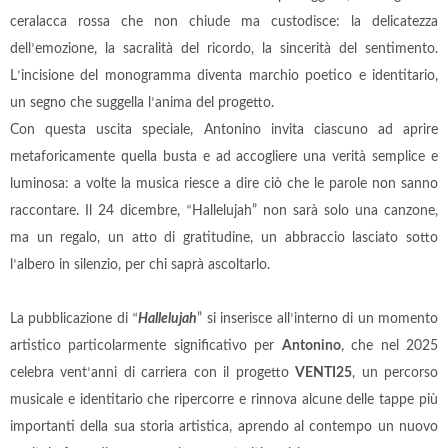
ceralacca rossa che non chiude ma custodisce: la delicatezza
dell
’
emozione, la sacralità del ricordo, la sincerità del sentimento.
L
’
incisione del monogramma diventa marchio poetico e identitario,
un segno che suggella l
’
anima del progetto.
Con questa uscita speciale, Antonino invita ciascuno ad aprire
metaforicamente quella busta e ad accogliere una verità semplice e
luminosa: a volte la musica riesce a dire ciò che le parole non sanno
raccontare. Il 24 dicembre,
“
Hallelujah” non sarà solo una canzone,
ma un regalo, un atto di gratitudine, un abbraccio lasciato sotto
l
’
albero in silenzio, per chi saprà ascoltarlo.
La pubblicazione di
“
Hallelujah
” si inserisce all
’
interno di un momento
artistico particolarmente significativo per
Antonino
, che nel 2025
celebra vent
’
anni di carriera con il progetto
VENTI25
, un percorso
musicale e identitario che ripercorre e rinnova alcune delle tappe più
importanti della sua storia artistica, aprendo al contempo un nuovo