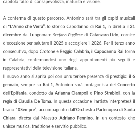
capitolo fatto di consapevolezza, maturità e visione.
A conferma di questo percorso, Antonino sarà tra gli ospiti musicali
di
“
L
’
Anno che Verrà”
, lo storico Capodanno di
Rai 1
, in diretta il
31
dicembre
dal Lungomare
Stefano Pugliese
di
Catanzaro Lido
, cornice
d
’
eccezione per salutare il 2025 e accogliere il 2026. Per il terzo anno
consecutivo, dopo Crotone e Reggio Calabria,
il Capodanno Rai
torna
in Calabria, confermandosi uno degli appuntamenti più seguiti e
rappresentativi della televisione italiana.
Il nuovo anno si aprirà poi con un
’
ulteriore presenza di prestigio: il
6
gennaio
, sempre su
Rai 1
, Antonino sarà protagonista del
Concerto
dell
’
Epifania
, condotto da
Arianna Ciampoli
e
Pino Strabioli
, con la
regia di
Claudia De Toma
. In questa occasione l
’
artista interpreterà il
brano
“
XSempre”
, accompagnato dall
’
Orchestra Partenopea di Santa
Chiara
, diretta dal Maestro
Adriano Pennino
, in un contesto che
unisce musica, tradizione e servizio pubblico.