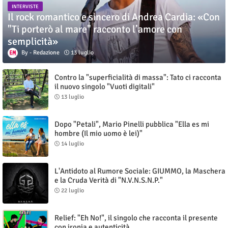
INTERVISTE
Il rock romantico e sincero di Andrea Cardia: «Con
"Ti porterò al mare" racconto l’amore con
semplicità»
Redazione
13 luglio
Contro la "superficialità di massa": Tato ci racconta
il nuovo singolo "Vuoti digitali"
13 luglio
Dopo "Petali", Mario Pinelli pubblica "Ella es mi
hombre (Il mio uomo è lei)"
14 luglio
L'Antidoto al Rumore Sociale: GIUMMO, la Maschera
e la Cruda Verità di "N.V.N.S.N.P."
22 luglio
Relief: "Eh No!", il singolo che racconta il presente
con ironia e autenticità