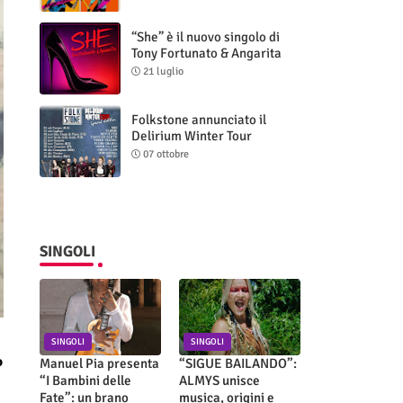
“She” è il nuovo singolo di
Tony Fortunato & Angarita
21 luglio
Folkstone annunciato il
Delirium Winter Tour
(Special Edition)
07 ottobre
SINGOLI
SINGOLI
SINGOLI
b
Manuel Pia presenta
“SIGUE BAILANDO”:
“I Bambini delle
ALMYS unisce
Fate”: un brano
musica, origini e