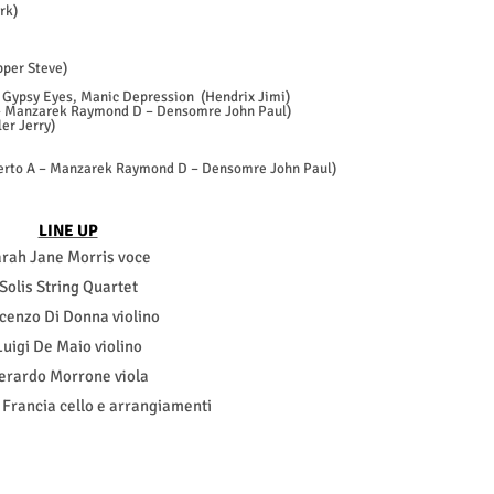
rk)
pper Steve)
, Gypsy Eyes, Manic Depression
(Hendrix Jimi)
A – Manzarek Raymond D – Densomre John Paul)
er Jerry)
berto A – Manzarek Raymond D – Densomre John Paul)
LINE UP
rah Jane Morris voce
Solis String Quartet
cenzo Di Donna violino
Luigi De Maio violino
erardo Morrone viola
 Francia cello e arrangiamenti