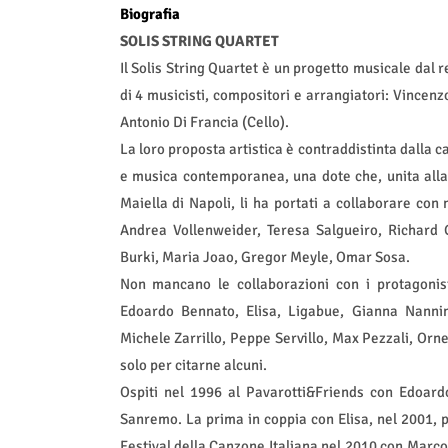
Biografia
SOLIS STRING QUARTET
Il Solis String Quartet è un progetto musicale dal 
di 4 musicisti, compositori e arrangiatori: Vincen
Antonio Di Francia (Cello).
La loro proposta artistica è contraddistinta dalla c
e musica contemporanea, una dote che, unita alla
Maiella di Napoli, li ha portati a collaborare con
Andrea Vollenweider, Teresa Salgueiro, Richard G
Burki, Maria Joao, Gregor Meyle, Omar Sosa.
Non mancano le collaborazioni con i protagonist
Edoardo Bennato, Elisa, Ligabue, Gianna Nannin
Michele Zarrillo, Peppe Servillo, Max Pezzali, Orn
solo per citarne alcuni.
Ospiti nel 1996 al Pavarotti&Friends con Edoardo
Sanremo. La prima in coppia con Elisa, nel 2001, p
Festival della Canzone Italiana nel 2010 con Marc