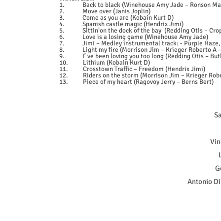
1.
Back to black (Winehouse Amy Jade – Ronson Ma
2.
Move over (Janis Joplin)
3.
Come as you are (Kobain Kurt D)
4.
Spanish castle magic (Hendrix Jimi)
5.
Sittin’on the dock of the bay
(Redding Otis – Cro
6.
Love is a losing game (Winehouse Amy Jade)
7.
Jimi – Medley instrumental track: - Purple Haze
8.
Light my fire (Morrison Jim – Krieger Roberto 
9.
I’ ve been loving you too long (Redding Otis – Butl
10.
Lithium (Kobain Kurt D)
11.
Crosstown Traffic – Freedom (Hendrix Jimi)
12.
Riders on the storm (Morrison Jim – Krieger Ro
13.
Piece of my heart (Ragovoy Jerry – Berns Bert)
Sa
Vin
G
Antonio Di