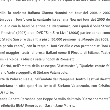
illo, la rockstar italiana Gianna Nannini nei tour del 2004 e 200
European Tour”, con la cantante Israeliana Noa nei tour del 2003 de
uello con la band Salentina dei Negramaro, con i quali il Solis Strin
a finestra” (2007) e del DVD “San Siro Live” (2008) partecipando com
o Stadio San Siro davanti a più di 50.000 persone nel Maggio del 2008.
La parola canta”, con la regia di Toni Servillo e con protagonisti Toni 
nei maggiori teatri di prosa italiani come il Piccolo di Milano, Teatr
ium Parco della Musica sala Sinopoli di Roma etc.
 Gerini, nell’ambito della rassegna “Astimusica”, “Qualche estate fa
iano Vado e soggetto di Stefano Valanzuolo.
orte di Palazzo Reale, nell’ambito del Campania Teatro Festival dirett
oletana in otto quadri su testo di Stefano Valanzuolo, con Cristin
i Florio.
grande Renato Carosone con Peppe Servillo dal titolo “Carosonamente”
 su etichetta IRMA Records con Sarah Jane Morris.