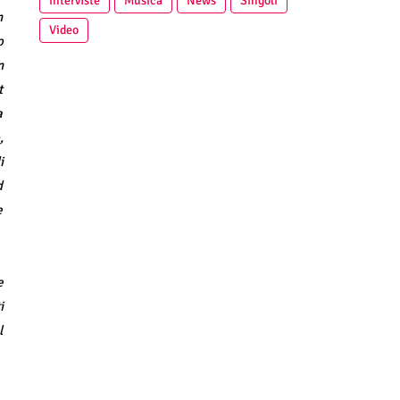
Interviste
Musica
News
Singoli
n
Video
o
n
t
a
,
i
d
e
e
i
l