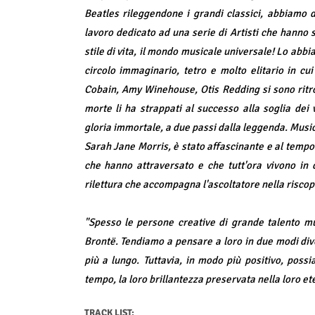
Beatles rileggendone i grandi classici, abbiamo 
lavoro dedicato ad una serie di Artisti che hanno 
stile di vita, il mondo musicale universale! Lo abb
circolo immaginario, tetro e molto elitario in cui
Cobain, Amy Winehouse, Otis Redding si sono ritrov
morte li ha strappati al successo alla soglia dei 
gloria immortale, a due passi dalla leggenda. Music
Sarah Jane Morris, è stato affascinante e al tempo 
che hanno attraversato e che tutt'ora vivono in q
rilettura che accompagna l'ascoltatore nella riscop
"Spesso le persone creative di grande talento mu
Brontë. Tendiamo a pensare a loro in due modi dive
più a lungo. Tuttavia, in modo più positivo, poss
tempo, la loro brillantezza preservata nella loro e
TRACK LIST: