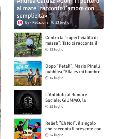
Andrea Cardia: «Con "Ti porterò
al mare" racconto l’amore con
semplicità»
Redazione
13 luglio
Contro la "superficialità di
massa": Tato ci racconta il
nuovo singolo "Vuoti digitali"
13 luglio
Dopo "Petali", Mario Pinelli
pubblica "Ella es mi hombre
(Il mio uomo è lei)"
14 luglio
L'Antidoto al Rumore
Sociale: GIUMMO, la
Maschera e la Cruda Verità
22 luglio
di "N.V.N.S.N.P."
Relief: "Eh No!", il singolo
che racconta il presente con
ironia e autenticità
24 luglio