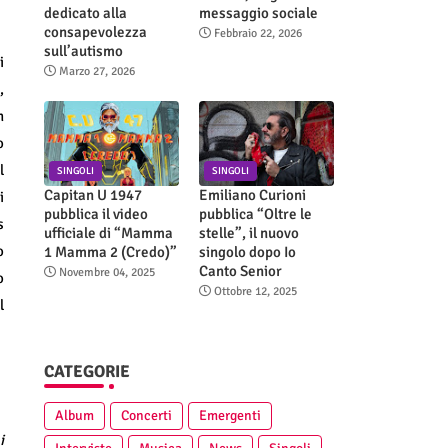
dedicato alla
messaggio sociale
consapevolezza
Febbraio 22, 2026
sull’autismo
i
Marzo 27, 2026
,
n
o
l
SINGOLI
SINGOLI
Capitan U 1947
Emiliano Curioni
i
pubblica il video
pubblica “Oltre le
s
ufficiale di “Mamma
stelle”, il nuovo
o
1 Mamma 2 (Credo)”
singolo dopo Io
Canto Senior
Novembre 04, 2025
o
Ottobre 12, 2025
l
CATEGORIE
Album
Concerti
Emergenti
i