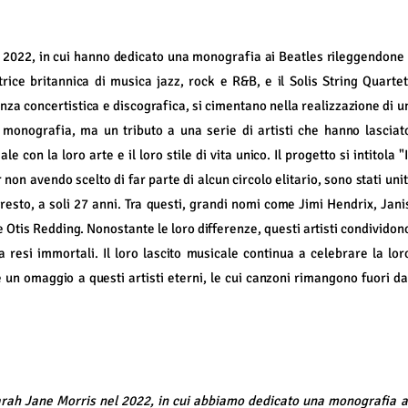
2022, in cui hanno dedicato una monografia ai Beatles rileggendone 
rice britannica di musica jazz, rock e R&B, e il Solis String Quartet
za concertistica e discografica, si cimentano nella realizzazione di u
 monografia, ma un tributo a una serie di artisti che hanno lasciat
con la loro arte e il loro stile di vita unico. Il progetto si intitola "I
 non avendo scelto di far parte di alcun circolo elitario, sono stati unit
resto, a soli 27 anni. Tra questi, grandi nomi come Jimi Hendrix, Jani
Otis Redding. Nonostante le loro differenze, questi artisti condividon
resi immortali. Il loro lascito musicale continua a celebrare la lor
un omaggio a questi artisti eterni, le cui canzoni rimangono fuori da
arah Jane Morris nel 2022, in cui abbiamo dedicato una monografia a