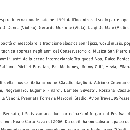
respiro internazionale nato nel 1991 dall’incontro sul suolo partenope
zo Di Donna (Violino), Gerardo Morrone (Viola), Luigi De Maio (Violino
apacità di mescolare la tradizione classica con il jazz, world music, po
 tecnica appresa negli anni del Conservatorio di Musica San Pietro 
 nomi illustri della scena internazionale.Tra questi Noa, Dulce Pontes
alliano, Michiel Borstlap, Pat Metheney, Jimmy Cliff, Hevia, Elian
i della musica italiana come Claudio Baglioni, Adriano Celentano
i, Negramaro, Eugenio Finardi, Daniele Silvestri, Rossana Casale
ella Vanoni, Premiata Forneria Marconi, Stadio, Avion Travel, 99Posse
 Bennato, i Solis vantano due partecipazioni in gara al Festival d
oi con Noa e Carlo Fava nel 2006. Da ospiti hanno calcato il palco de
o Mengoni con un arrangiamento per solo quartetto del brano “Credim