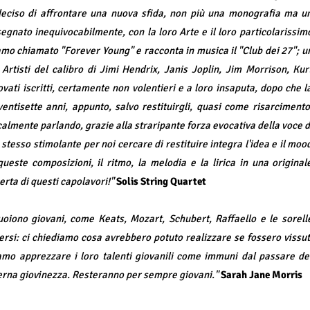
deciso di affrontare una nuova sfida, non più una monografia ma u
segnato inequivocabilmente, con la loro Arte e il loro particolarissim
iamo chiamato "Forever Young" e racconta in musica il "Club dei 27"; u
 Artisti del calibro di Jimi Hendrix, Janis Joplin, Jim Morrison, Kur
ati iscritti, certamente non volentieri e a loro insaputa, dopo che l
ventisette anni, appunto, salvo restituirgli, quasi come risarcimento
almente parlando, grazie alla straripante forza evocativa della voce d
stesso stimolante per noi cercare di restituire integra l'idea e il moo
ueste composizioni, il ritmo, la melodia e la lirica in una original
erta di questi capolavori!"
Solis String Quartet
oiono giovani, come Keats, Mozart, Schubert, Raffaello e le sorell
rsi: ci chiediamo cosa avrebbero potuto realizzare se fossero vissut
iamo apprezzare i loro talenti giovanili come immuni dal passare de
terna giovinezza. Resteranno per sempre giovani."
Sarah Jane Morris