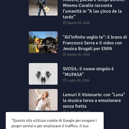
Mimmo Cavallo racconta
l'umanità in “A las çinco de la
tarde”
Agosto 06, 2026
"All'infinito voglio te": il brano di
Francesco Serra e il video con
Jessica Brugali per ENPA
Agosto 05, 2026
SVOSIL: il nuovo singolo è
“MUFASA”
Luglio 30, 2026
Lemuri Il Visionario: con "Luna"
la musica torna a emozionare
senza fretta
Luglio 29, 2026
"Questo sito utilizza cookie di Google per erogare i
propri servizi e per analizzare il traffico. Il tuo