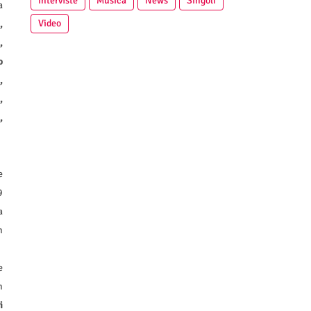
Interviste
Musica
News
Singoli
a
Video
,
,
o
,
,
,
e
9
a
n
e
n
i