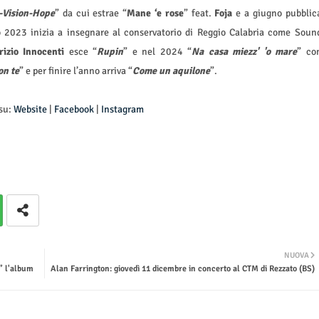
Vision-Hope
” da cui estrae “
Mane ‘e rose
” feat.
Foja
e
a giugno pubblic
o 2023 inizia a insegnare al conservatorio di Reggio Calabria come Soun
izio Innocenti
esce “
Rupin
” e nel 2024 “
Na casa miezz' 'o mare
” co
on te
” e per finire l’anno arriva “
Come un aquilone
”.
 su:
Website
|
Facebook
|
Instagram
NUOVA
” l'album
Alan Farrington: giovedì 11 dicembre in concerto al CTM di Rezzato (BS)