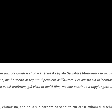
e un approccio didascalico –
afferma il regista Salvatore Maiorano
- le parol
e, ma ho scelto di seguire il pensiero dell’Autore. Per questo sia la locatio
 quasi profetico, già visto in molti film, ma che continua a raggiungere l
, chitarrista, che nella sua carriera ha venduto più di 10 milioni di dischi