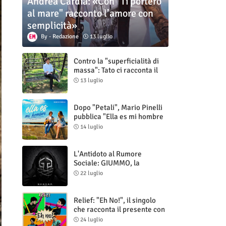
Andrea Cardia: «Con "Ti porterò
al mare" racconto l’amore con
semplicità»
Redazione
13 luglio
Contro la "superficialità di
massa": Tato ci racconta il
nuovo singolo "Vuoti digitali"
13 luglio
Dopo "Petali", Mario Pinelli
pubblica "Ella es mi hombre
(Il mio uomo è lei)"
14 luglio
L'Antidoto al Rumore
Sociale: GIUMMO, la
Maschera e la Cruda Verità
22 luglio
di "N.V.N.S.N.P."
Relief: "Eh No!", il singolo
che racconta il presente con
ironia e autenticità
24 luglio