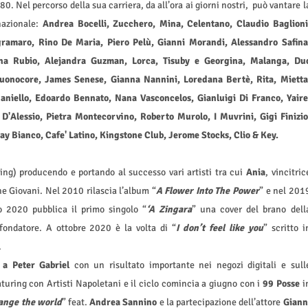
0. Nel percorso della sua carriera, da all’ora ai giorni nostri, può vantare l
nazionale:
Andrea Bocelli, Zucchero, Mina, Celentano, Claudio Baglioni
amaro, Rino De Maria, Piero Pelù, Gianni Morandi, Alessandro Safina
ina Rubio, Alejandra Guzman, Lorca, Tisuby e Georgina, Malanga, Du
Buonocore, James Senese, Gianna Nannini, Loredana Bertè, Rita, Mietta
aniello, Edoardo Bennato, Nana Vasconcelos, Gianluigi Di Franco, Yaire
D'Alessio, Pietra Montecorvino, Roberto Murolo, I Muvrini, Gigi Finizio
Kay Bianco, Cafe' Latino, Kingstone Club, Jerome Stocks, Clio & Key.
ing) producendo e portando al successo vari artisti tra cui
Ania
, vincitric
ne Giovani. Nel 2010 rilascia l’album “
A Flower Into The Power
” e nel 201
o 2020 pubblica il primo singolo “
‘A Zingara
” una cover del brano dell
fondatore. A ottobre 2020 è la volta di “
I don’t feel like you
” scritto i
.
a Peter Gabriel
con un risultato importante nei negozi digitali e sull
turing con Artisti Napoletani e il ciclo comincia a giugno con i
99 Posse
i
ange the world
” feat.
Andrea Sannino
e la partecipazione dell’attore
Giann