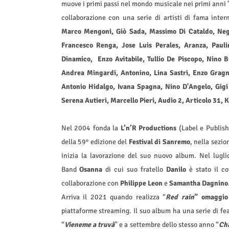
muove i primi passi nel mondo musicale nei primi anni ’8
collaborazione con una serie di artisti di fama inter
Marco Mengoni, Giò Sada, Massimo Di Cataldo, Negr
Francesco Renga, Jose Luis Perales, Aranza, Paul
Dinamico, Enzo Avitabile, Tullio De Piscopo, Nino 
Andrea Mingardi, Antonino, Lina Sastri, Enzo Gragn
Antonio Hidalgo, Ivana Spagna, Nino D'Angelo, Gigi 
Serena Autieri, Marcello Pieri, Audio 2, Articolo 31, 
Nel 2004 fonda la
L’n’R Productions
(Label e Publish
della 59° edizione del
Festival di Sanremo
, nella sezio
inizia la lavorazione del suo nuovo album. Nel lugli
Band
Osanna
di cui suo fratello
Danilo
è stato il co
collaborazione con
Philippe Leon
e
Samantha Dagnino
Arriva il 2021 quando realizza “
Red rain
” omaggio 
piattaforme streaming. Il suo album ha una serie di fea
“
Vieneme a truvà
” e a settembre dello stesso anno “
Ch