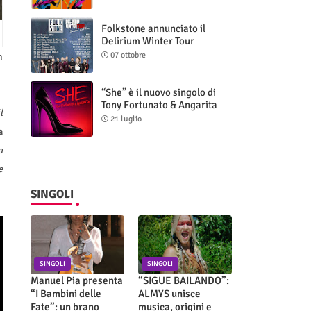
Folkstone annunciato il
Delirium Winter Tour
(Special Edition)
07 ottobre
n
“She” è il nuovo singolo di
Tony Fortunato & Angarita
l
21 luglio
a
a
e
SINGOLI
SINGOLI
SINGOLI
Manuel Pia presenta
“SIGUE BAILANDO”:
“I Bambini delle
ALMYS unisce
Fate”: un brano
musica, origini e