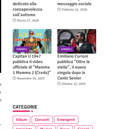
dedicato alla
messaggio sociale
consapevolezza
Febbraio 22, 2026
sull’autismo
Marzo 27, 2026
SINGOLI
SINGOLI
Capitan U 1947
Emiliano Curioni
pubblica il video
pubblica “Oltre le
ufficiale di “Mamma
stelle”, il nuovo
1 Mamma 2 (Credo)”
singolo dopo Io
Canto Senior
Novembre 04, 2025
Ottobre 12, 2025
e
n
e
CATEGORIE
Album
Concerti
Emergenti
,