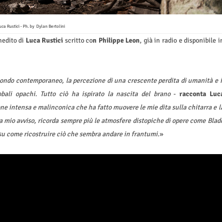
ca Rustici - Ph. by Dylan Bertolini
nedito di
Luca Rustici
scritto co
n Philippe Leon
,
già in radio e
disponibile i
mondo contemporaneo, la percezione di una crescente perdita di umanità e i
lobali opachi. Tutto ciò ha ispirato la nascita del brano
-
racconta Luc
one intensa e malinconica che ha fatto muovere le mie dita sulla chitarra e l
a mio avviso, ricorda sempre più le atmosfere distopiche di opere come Blad
 su come ricostruire ciò che sembra andare in frantumi.
»