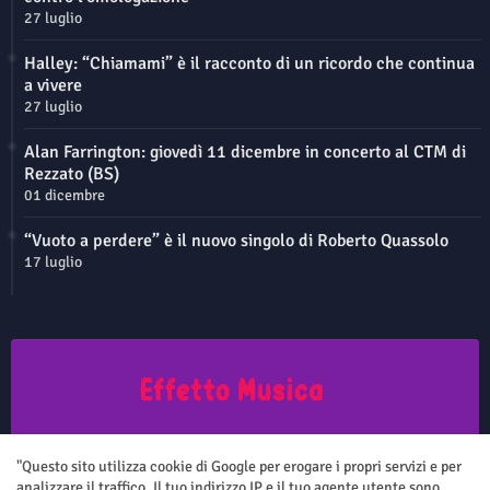
27 luglio
Halley: “Chiamami” è il racconto di un ricordo che continua
a vivere
27 luglio
Alan Farrington: giovedì 11 dicembre in concerto al CTM di
Rezzato (BS)
01 dicembre
“Vuoto a perdere” è il nuovo singolo di Roberto Quassolo
17 luglio
Questo sito non rappresenta una testata giornalistica in quanto viene
aggiornato senza nessuna periodicità. Non può pertanto considerarsi
"Questo sito utilizza cookie di Google per erogare i propri servizi e per
un prodotto editoriale ai sensi della legge n.62 del 7.03.2001
analizzare il traffico. Il tuo indirizzo IP e il tuo agente utente sono