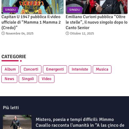
SINGOLI
SINGOLI
Capitan U 1947 pubblica il video
Emiliano Curioni pubblica “Oltre
ufficiale di “Mamma 1 Mamma 2
le stelle”, il nuovo singolo dopo Io
(Credo)”
Canto Senior
Novembre 04, 2025
Ottobre 12, 2025
CATEGORIE
Album
Concerti
Emergenti
Interviste
Musica
News
Singoli
Video
Più letti
Mistero, poesia e tempi difficili: Mimmo
Cavallo racconta l'umanità in “A las çinco de