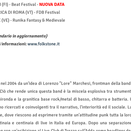
(FI) - Beat Festival -
NUOVA DATA
ICA DI ROMA (VT) - FDB Festival
 (VE) - Runika Fantasy & Medievale
ndario in aggiornamento)
 informazioni:
www.folkstone.it
 nel 2004 da un'idea di Lorenzo "Lore" Marchesi, frontman della band
 Ciò che rende unica questa band è la miscela esplosiva tra strument
ironda e la granitica base rock/metal di basso, chitarra e batteria. I
 ricercati e coinvolgenti tra il narrativo, l'interiorità ed il sociale. L
ive, dove riescono ad esprimere tramite un'attitudine punk tutta la lor
inaia e centinaia di live in Italia ed Europa. Dopo una separazion
 con un'esibizione al Live Club di Trezzo sull’Adda come headliner de