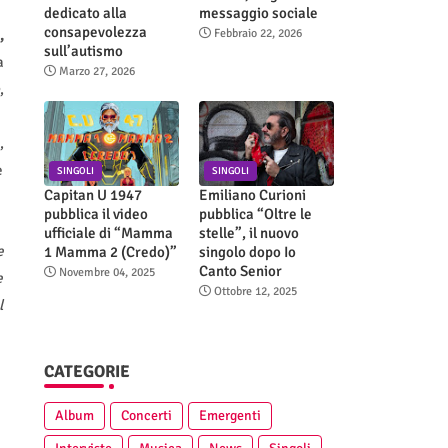
dedicato alla
messaggio sociale
consapevolezza
Febbraio 22, 2026
,
sull’autismo
a
Marzo 27, 2026
,
,
e
SINGOLI
SINGOLI
Capitan U 1947
Emiliano Curioni
pubblica il video
pubblica “Oltre le
ufficiale di “Mamma
stelle”, il nuovo
e
1 Mamma 2 (Credo)”
singolo dopo Io
Canto Senior
Novembre 04, 2025
e
Ottobre 12, 2025
l
CATEGORIE
Album
Concerti
Emergenti