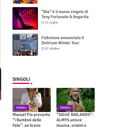
“She” è il nuovo singolo di
Tony Fortunato & Angarita
21 luglio
Folkstone annunciato il
Delirium Winter Tour
(Special Edition)
07 ottobre
SINGOLI
SINGOLI
SINGOLI
Manuel Pia presenta
“SIGUE BAILANDO”:
“I Bambini delle
ALMYS unisce
Fate”: un brano
musica, origini e