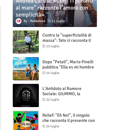
Andrea Cardia: «Con "Ti porterò
al mare" racconto l’amore con
semplicità»
Redazione
13 luglio
Contro la "superficialità di
massa": Tato ci racconta il
nuovo singolo "Vuoti digitali"
13 luglio
Dopo "Petali", Mario Pinelli
pubblica "Ella es mi hombre
(Il mio uomo è lei)"
14 luglio
L'Antidoto al Rumore
Sociale: GIUMMO, la
Maschera e la Cruda Verità
22 luglio
di "N.V.N.S.N.P."
Relief: "Eh No!", il singolo
che racconta il presente con
ironia e autenticità
24 luglio