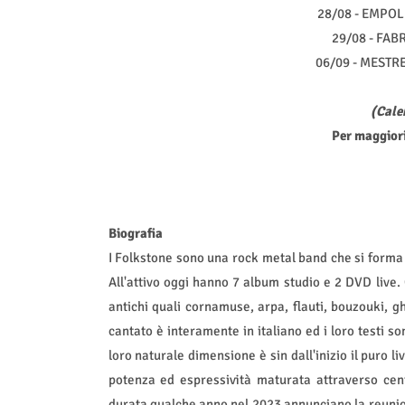
28/08 - EMPOLI 
29/08 - FABR
06/09 - MESTRE
(Cale
Per maggiori
Biografia
I Folkstone sono una rock metal band che si forma
All'attivo oggi hanno 7 album studio e 2 DVD live.
antichi quali cornamuse, arpa, flauti, bouzouki, gh
cantato è interamente in italiano ed i loro testi sono
loro naturale dimensione è sin dall'inizio il puro l
potenza ed espressività maturata attraverso cent
durata qualche anno nel 2023 annunciano la reunion