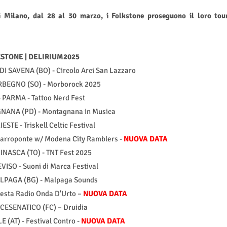
 Milano, dal 28 al 30 marzo, i Folkstone proseguono il loro tou
STONE | DELIRIUM2025
I SAVENA (BO) - Circolo Arci San Lazzaro
RBEGNO (SO) - Morborock 2025
- PARMA - Tattoo Nerd Fest
NANA (PD) - Montagnana in Musica
IESTE - Triskell Celtic Festival
 Carroponte w/ Modena City Ramblers -
NUOVA DATA
PINASCA (TO) - TNT Fest 2025
EVISO - Suoni di Marca Festival
ALPAGA (BG) - Malpaga Sounds
Festa Radio Onda D'Urto –
NUOVA DATA
 CESENATICO (FC) – Druidia
 (AT) - Festival Contro -
NUOVA DATA