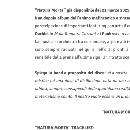
“Natura Morta” già disponibile dal 21 marzo 2025 su
è un doppio album dall'animo malinconico e sincer
partecipazione di importanti featuring con artisti 
Daridel
in
Mala Tempora Currunt
e i
Punkreas
in
La
La musica si orchestra tra cornamuse, arpa e altri st
sono sempre radicati nel qui e nell'ora, pronti a
sensibile dalla prima all'ultima riga. Un ritratto s
Spiega la band a proposito del disco:
«La nostra 
mistico ed una dose di disillusione nata da una co
labbra, sempre consapevoli della quotidiana realtà
materialismo spinto. Il nostro vuole essere un url
“NATURA MORTA
“NATURA MORTA” TRACKLIST: