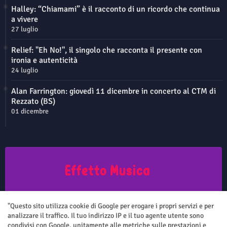
Halley: “Chiamami” è il racconto di un ricordo che continua
a vivere
27 luglio
Relief: "Eh No!", il singolo che racconta il presente con
ironia e autenticità
24 luglio
Alan Farrington: giovedì 11 dicembre in concerto al CTM di
Rezzato (BS)
01 dicembre
Questo sito non rappresenta una testata giornalistica in quanto viene
aggiornato senza nessuna periodicità. Non può pertanto considerarsi
"Questo sito utilizza cookie di Google per erogare i propri servizi e per
un prodotto editoriale ai sensi della legge n.62 del 7.03.2001
analizzare il traffico. Il tuo indirizzo IP e il tuo agente utente sono
condivisi con Google, unitamente alle metriche sulle prestazioni e