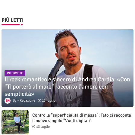
PIÙ LETTI
INTERVISTE
Il rock romantico e sincero di Andrea Cardia: «Con
"Ti porterò al mare" racconto l’amore con
semplicità»
Redazione
13 luglio
Contro la "superficialità di massa": Tato ci racconta
il nuovo singolo "Vuoti digitali"
13 luglio