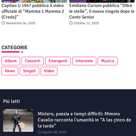
Capitan U 1947 pubblica il video
Emiliano Curioni pubblica “Oltre
ufficiale di “Mamma 1 Mamma 2
le stelle”, il nuovo singolo dopo Io
(Credo)”
Canto Senior
Novembre 04, 2025
Ottobre 12, 2025
CATEGORIE
Album
Concerti
Emergenti
Interviste
Musica
News
Singoli
Video
Più letti
Mistero, poesia e tempi difficili: Mimmo
Cavallo racconta l'umanità in “A las çinco de
la tarde”
Agosto 06, 2026