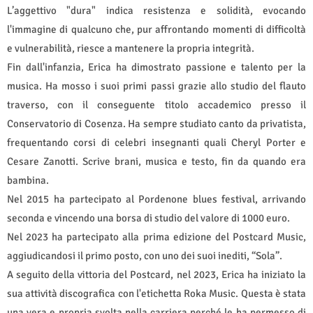
L’aggettivo "dura" indica resistenza e solidità, evocando
l'immagine di qualcuno che, pur affrontando momenti di difficoltà
e vulnerabilità, riesce a mantenere la propria integrità.
Fin dall'infanzia, Erica ha dimostrato passione e talento per la
musica. Ha mosso i suoi primi passi grazie allo studio del flauto
traverso, con il conseguente titolo accademico presso il
Conservatorio di Cosenza. Ha sempre studiato canto da privatista,
frequentando corsi di celebri insegnanti quali Cheryl Porter e
Cesare Zanotti. Scrive brani, musica e testo, fin da quando era
bambina.
Nel 2015 ha partecipato al Pordenone blues festival, arrivando
seconda e vincendo una borsa di studio del valore di 1000 euro.
Nel 2023 ha partecipato alla prima edizione del Postcard Music,
aggiudicandosi il primo posto, con uno dei suoi inediti, “Sola”.
A seguito della vittoria del Postcard, nel 2023, Erica ha iniziato la
sua attività discografica con l'etichetta Roka Music. Questa è stata
una vera e propria svolta nella carriera perché le ha permesso di