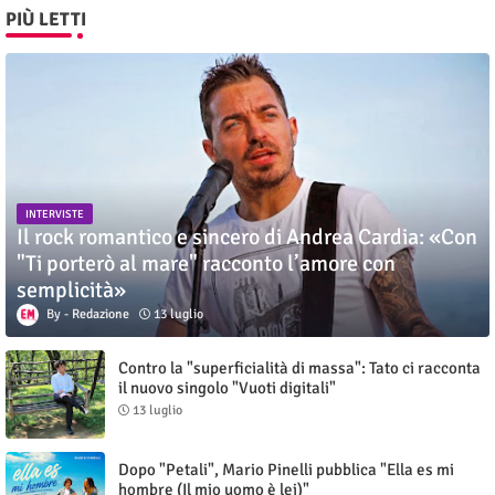
PIÙ LETTI
INTERVISTE
Il rock romantico e sincero di Andrea Cardia: «Con
"Ti porterò al mare" racconto l’amore con
semplicità»
Redazione
13 luglio
Contro la "superficialità di massa": Tato ci racconta
il nuovo singolo "Vuoti digitali"
13 luglio
Dopo "Petali", Mario Pinelli pubblica "Ella es mi
hombre (Il mio uomo è lei)"