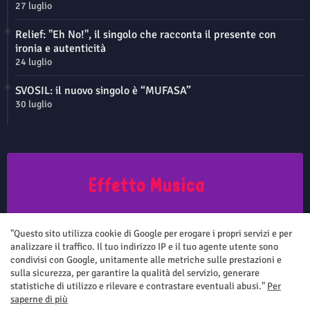
27 luglio
Relief: "Eh No!", il singolo che racconta il presente con
ironia e autenticità
24 luglio
SVOSIL: il nuovo singolo è “MUFASA”
30 luglio
Questo sito non rappresenta una testata giornalistica in quanto viene
aggiornato senza nessuna periodicità. Non può pertanto considerarsi
"Questo sito utilizza cookie di Google per erogare i propri servizi e per
un prodotto editoriale ai sensi della legge n.62 del 7.03.2001
analizzare il traffico. Il tuo indirizzo IP e il tuo agente utente sono
condivisi con Google, unitamente alle metriche sulle prestazioni e
sulla sicurezza, per garantire la qualità del servizio, generare
statistiche di utilizzo e rilevare e contrastare eventuali abusi."
Per
saperne di più
Home
Chi siamo
Contatti
Privacy Policy