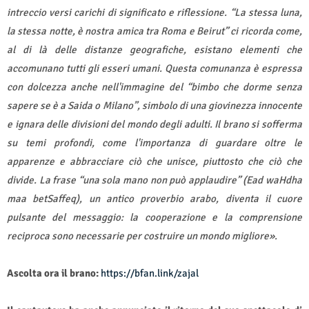
intreccio versi carichi di significato e riflessione. “La stessa luna,
la stessa notte, è nostra amica tra Roma e Beirut” ci ricorda come,
al di là delle distanze geografiche, esistano elementi che
accomunano tutti gli esseri umani. Questa comunanza è espressa
con dolcezza anche nell'immagine del “bimbo che dorme senza
sapere se è a Saida o Milano”, simbolo di una giovinezza innocente
e ignara delle divisioni del mondo degli adulti. Il brano si sofferma
su temi profondi, come l'importanza di guardare oltre le
apparenze e abbracciare ciò che unisce, piuttosto che ciò che
divide. La frase “una sola mano non può applaudire” (Ead waHdha
maa betSaffeq), un antico proverbio arabo, diventa il cuore
pulsante del messaggio: la cooperazione e la comprensione
reciproca sono necessarie per costruire un mondo migliore».
Ascolta ora il brano:
https://bfan.link/zajal