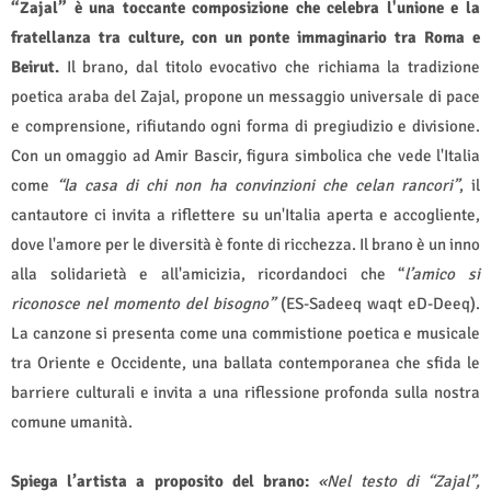
“Zajal” è una toccante composizione che celebra l'unione e la
fratellanza tra culture, con un ponte immaginario tra Roma e
Beirut.
Il brano, dal titolo evocativo che richiama la tradizione
poetica araba del Zajal, propone un messaggio universale di pace
e comprensione, rifiutando ogni forma di pregiudizio e divisione.
Con un omaggio ad Amir Bascir, figura simbolica che vede l'Italia
come
“la casa di chi non ha convinzioni che celan rancori”
, il
cantautore ci invita a riflettere su un'Italia aperta e accogliente,
dove l'amore per le diversità è fonte di ricchezza. Il brano è un inno
alla solidarietà e all'amicizia, ricordandoci che “
l’amico si
riconosce nel momento del bisogno”
(ES-Sadeeq waqt eD-Deeq).
La canzone si presenta come una commistione poetica e musicale
tra Oriente e Occidente, una ballata contemporanea che sfida le
barriere culturali e invita a una riflessione profonda sulla nostra
comune umanità.
Spiega l’artista a proposito del brano:
«Nel testo di “Zajal”,