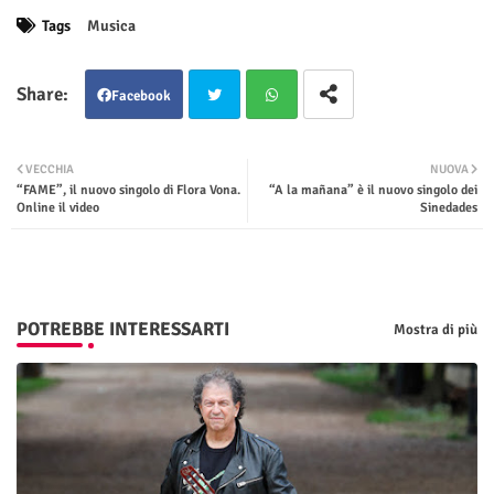
Tags
Musica
Facebook
Twit
Wha
VECCHIA
NUOVA
“FAME”, il nuovo singolo di Flora Vona.
“A la mañana” è il nuovo singolo dei
ter
tsap
Online il video
Sinedades
p
POTREBBE INTERESSARTI
Mostra di più