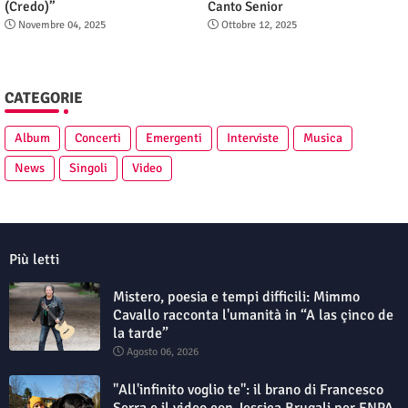
(Credo)”
Canto Senior
Novembre 04, 2025
Ottobre 12, 2025
CATEGORIE
Album
Concerti
Emergenti
Interviste
Musica
News
Singoli
Video
Più letti
Mistero, poesia e tempi difficili: Mimmo
Cavallo racconta l'umanità in “A las çinco de
la tarde”
Agosto 06, 2026
"All'infinito voglio te": il brano di Francesco