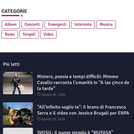
CATEGORIE
Album
Concerti
Emergenti
Interviste
Musica
News
Singoli
Video
Più letti
Mistero, poesia e tempi difficili: Mimmo
Cavallo racconta l'umanità in “A las çinco de
la tarde”
Agosto 06, 2026
"All'infinito voglio te": il brano di Francesco
Serra e il video con Jessica Brugali per ENPA
Agosto 05, 2026
SVOSIL: il nuovo singolo è “MUFASA”