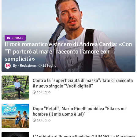
INTERVISTE
Il rock romantico e sincero di Andrea Cardia: «Con
"Ti porterò al mare" racconto l’amore con
semplicità»
Redazione
13 luglio
Contro la "superficialità di massa": Tato ci racconta
il nuovo singolo "Vuoti digitali"
13 luglio
Dopo "Petali", Mario Pinelli pubblica "Ella es mi
hombre (Il mio uomo è lei)"
14 luglio
L'Antidoto al Rumore Sociale: GIUMMO, la Maschera