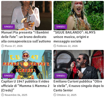
SINGOLI
SINGOLI
Manuel Pia presenta “I Bambini
“SIGUE BAILANDO”: ALMYS
delle Fate”: un brano dedicato
unisce musica, origini e
alla consapevolezza sull’autismo
messaggio sociale
Marzo 27, 2026
Febbraio 22, 2026
SINGOLI
SINGOLI
Capitan U 1947 pubblica il video
Emiliano Curioni pubblica “Oltre
ufficiale di “Mamma 1 Mamma 2
le stelle”, il nuovo singolo dopo Io
(Credo)”
Canto Senior
Novembre 04, 2025
Ottobre 12, 2025