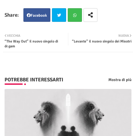
Facebook
Twit
Wha
VECCHIA
NUOVA
“The Way Out” il nuovo singolo di
“Levante” il nuovo singolo dei Mixotri
ter
tsap
dr.gam
p
POTREBBE INTERESSARTI
Mostra di più