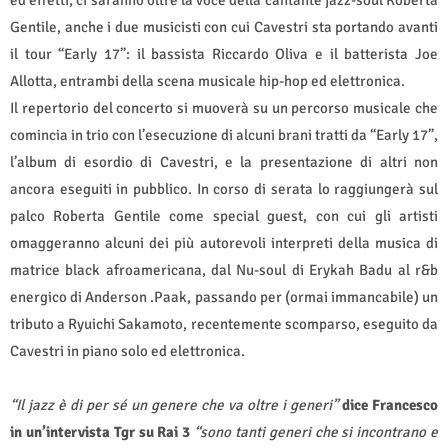
ed effetti, ci saranno oltre la voce della cantante jazz-soul Roberta
Gentile, anche i due musicisti con cui Cavestri sta portando avanti
il tour “Early 17”: il bassista Riccardo Oliva e il batterista Joe
Allotta, entrambi della scena musicale hip-hop ed elettronica.
Il repertorio del concerto si muoverà su un percorso musicale che
comincia in trio con l’esecuzione di alcuni brani tratti da “Early 17”,
l’album di esordio di Cavestri, e la presentazione di altri non
ancora eseguiti in pubblico. In corso di serata lo raggiungerà sul
palco Roberta Gentile come special guest, con cui gli artisti
omaggeranno alcuni dei più autorevoli interpreti della musica di
matrice black afroamericana, dal Nu-soul di Erykah Badu al r&b
energico di Anderson .Paak, passando per (ormai immancabile) un
tributo a Ryuichi Sakamoto, recentemente scomparso, eseguito da
Cavestri in piano solo ed elettronica.
“Il jazz è di per sé un genere che va oltre i generi”
dice Francesco
in un’intervista Tgr su Rai 3
“sono tanti generi che si incontrano e