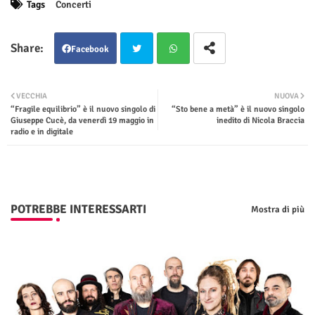
Tags
Concerti
Facebook
Twit
Wha
VECCHIA
NUOVA
“Fragile equilibrio” è il nuovo singolo di
“Sto bene a metà” è il nuovo singolo
ter
tsap
Giuseppe Cucè, da venerdì 19 maggio in
inedito di Nicola Braccia
radio e in digitale
p
POTREBBE INTERESSARTI
Mostra di più