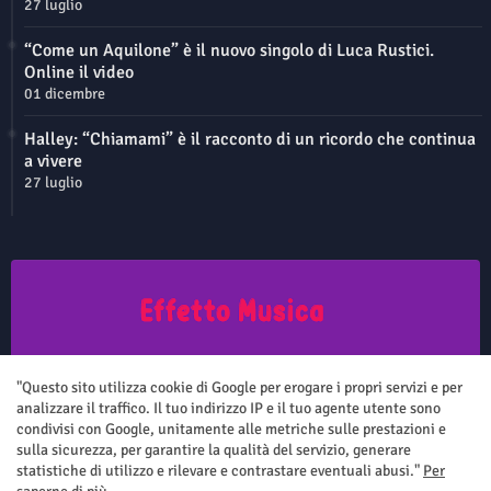
27 luglio
“Come un Aquilone” è il nuovo singolo di Luca Rustici.
Online il video
01 dicembre
Halley: “Chiamami” è il racconto di un ricordo che continua
a vivere
27 luglio
Questo sito non rappresenta una testata giornalistica in quanto viene
aggiornato senza nessuna periodicità. Non può pertanto considerarsi
"Questo sito utilizza cookie di Google per erogare i propri servizi e per
un prodotto editoriale ai sensi della legge n.62 del 7.03.2001
analizzare il traffico. Il tuo indirizzo IP e il tuo agente utente sono
condivisi con Google, unitamente alle metriche sulle prestazioni e
sulla sicurezza, per garantire la qualità del servizio, generare
statistiche di utilizzo e rilevare e contrastare eventuali abusi."
Per