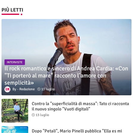
PIÙ LETTI
INTERVISTE
Il rock romantico e sincero di Andrea Cardia: «Con
"Ti porterò al mare" racconto l’amore con
semplicità»
Redazione
13 luglio
Contro la "superficialità di massa": Tato ci racconta
il nuovo singolo "Vuoti digitali"
13 luglio
Dopo "Petali", Mario Pinelli pubblica "Ella es mi