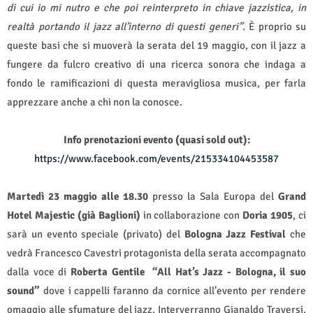
di cui io mi nutro e che poi reinterpreto in chiave jazzistica, in
realtà portando il jazz all’interno di questi generi”.
È proprio su
queste basi che si muoverà la serata del 19 maggio, con il jazz a
fungere da fulcro creativo di una ricerca sonora che indaga a
fondo le ramificazioni di questa meravigliosa musica, per farla
apprezzare anche a chi non la conosce.
Info prenotazioni evento (quasi sold out):
https://www.facebook.com/events/215334104453587
Martedì 23 maggio alle 18.30
presso la Sala Europa del
Grand
Hotel Majestic (già Baglioni)
in collaborazione con
Doria 1905
, ci
sarà un evento speciale (privato) del
Bologna Jazz Festival
che
vedrà Francesco Cavestri protagonista della serata accompagnato
dalla voce di
Roberta Gentile
“All Hat’s Jazz - Bologna, il suo
sound”
dove i cappelli faranno da cornice all’evento per rendere
omaggio alle sfumature del jazz. Interverranno Gianaldo Traversi,