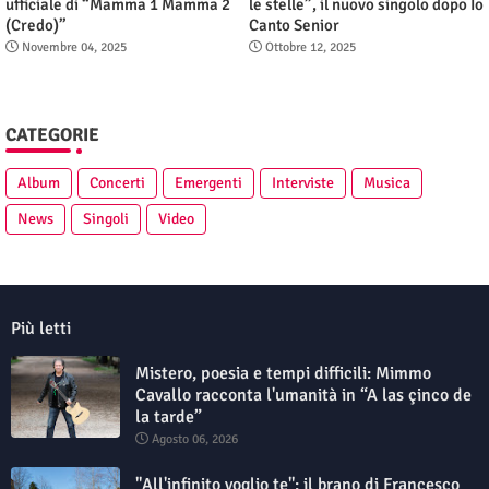
ufficiale di “Mamma 1 Mamma 2
le stelle”, il nuovo singolo dopo Io
(Credo)”
Canto Senior
Novembre 04, 2025
Ottobre 12, 2025
CATEGORIE
Album
Concerti
Emergenti
Interviste
Musica
News
Singoli
Video
Più letti
Mistero, poesia e tempi difficili: Mimmo
Cavallo racconta l'umanità in “A las çinco de
la tarde”
Agosto 06, 2026
"All'infinito voglio te": il brano di Francesco