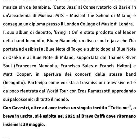
musica sin da bambina, 'Canto Jazz' al Conservatorio di Bari e in
un'accademia di Musical MTS – Musical The School di Milano, e
consegue un diploma presso il London College of Music di Londra.
Il suo album di debutto, 'Bring It On' è stato prodotto dal leader
della band Incognito, Bluey Maunick, un disco soul e jazz che l’ha
portata ad esibirsi al Blue Note di Tokyo e subito dopo al Blue Note
di Osaka e al Blue Note di Milano, supportata dai Thames River
Soul (Francesco Mendolia, Francisco Sales e Francis Hylton) e
Matt Cooper, in apertura dei concerti della stessa band
(Incognito). Partecipa come corista a trasmissioni televisive ed è
da poco rientrata dal World Tour con Eros Ramazzotti approdando
sui palcoscenici di tutto il mondo.
Con Cavestri, oltre ad aver inciso un singolo inedito “Tutto me”, a
breve in uscita, si è esibita nel 2021 al Bravo Caffè dove ritornano
insieme il 19 maggio.