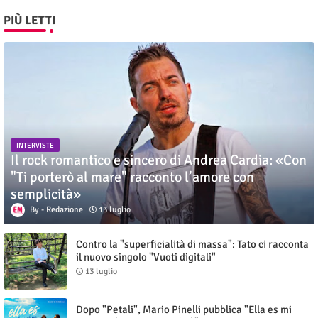
PIÙ LETTI
INTERVISTE
Il rock romantico e sincero di Andrea Cardia: «Con
"Ti porterò al mare" racconto l’amore con
semplicità»
Redazione
13 luglio
Contro la "superficialità di massa": Tato ci racconta
il nuovo singolo "Vuoti digitali"
13 luglio
Dopo "Petali", Mario Pinelli pubblica "Ella es mi