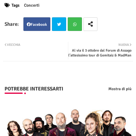
Tags
Concerti
Facebook
Twit
Wha
VECCHIA
NUOVA
Al via il 3 ottobre dal Forum di Assago
ter
tsap
l’attesissimo tour di Gemitaiz & MadMan
p
POTREBBE INTERESSARTI
Mostra di più