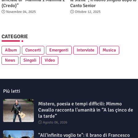
(Credo)”
Canto Senior
Novembre 04, 2025
Ottobre 12, 2025
CATEGORIE
Album
Concerti
Emergenti
Interviste
Musica
News
Singoli
Video
Più letti
Mistero, poesia e tempi difficili: Mimmo
Cavallo racconta l'umanità in “A las çinco de
la tarde”
Agosto 06, 2026
"All'infinito voglio te": il brano di Francesco