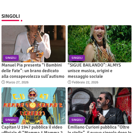
SINGOLI
SINGOLI
SINGOLI
Manuel Pia presenta “I Bambini
“SIGUE BAILANDO”: ALMYS
delle Fate”: un brano dedicato
unisce musica, origini e
alla consapevolezza sull’autismo
messaggio sociale
Marzo 27, 2026
Febbraio 22, 2026
SINGOLI
SINGOLI
Capitan U 1947 pubblica il video
Emiliano Curioni pubblica “Oltre
ufficiale di “Mamma 1 Mamma 2
le stelle”, il nuovo singolo dopo Io