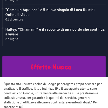
“Come un Aquilone” è il nuovo singolo di Luca Rustici.
Online il video
01 dicembre
Halley: “Chiamami” è il racconto di un ricordo che continua
a vivere
27 luglio
Questo sito non rappresenta una testata giornalistica in quanto viene
aggiornato senza nessuna periodicità. Non può pertanto considerarsi
"Questo sito utilizza cookie di Google per erogare i propri servizi e per
un prodotto editoriale ai sensi della legge n.62 del 7.03.2001
analizzare il traffico. Il tuo indirizzo IP e il tuo agente utente sono
condivisi con Google, unitamente alle metriche sulle prestazioni e
sulla sicurezza, per garantire la qualità del servizio, generare
statistiche di utilizzo e rilevare e contrastare eventuali abusi."
Per
saperne di più