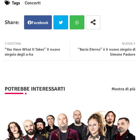
Tags
Concerti
Facebook
Twit
Wha
VECCHIA
NUOVA
“You Have What It Takes” il nuovo
“Bacio Eterno” è il nuovo singolo di
ter
tsap
singolo degli a-ha
Simone Pastore
p
POTREBBE INTERESSARTI
Mostra di più