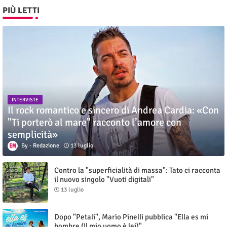
PIÙ LETTI
INTERVISTE
Il rock romantico e sincero di Andrea Cardia: «Con
"Ti porterò al mare" racconto l’amore con
semplicità»
Redazione
13 luglio
Contro la "superficialità di massa": Tato ci racconta
il nuovo singolo "Vuoti digitali"
13 luglio
Dopo "Petali", Mario Pinelli pubblica "Ella es mi
hombre (Il mio uomo è lei)"