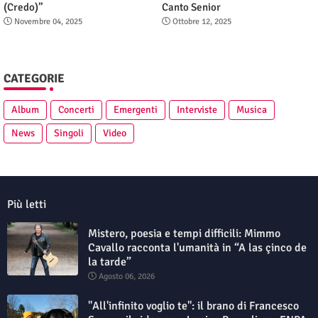
(Credo)”
Canto Senior
Novembre 04, 2025
Ottobre 12, 2025
CATEGORIE
Album
Concerti
Emergenti
Interviste
Musica
News
Singoli
Video
Più letti
Mistero, poesia e tempi difficili: Mimmo
Cavallo racconta l'umanità in “A las çinco de
la tarde”
Agosto 06, 2026
"All'infinito voglio te": il brano di Francesco