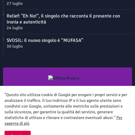
27 luglio
Relief: "Eh No!", il singolo che racconta il presente con
ironia e autenticità
24 luglio
SVOSIL: il nuovo singolo è “MUFASA”
30 luglio
Questo sito non rappresenta una testata giornalistica in quanto viene
aggiornato senza nessuna periodicità. Non può pertanto considerarsi
"Questo sito utilizza cookie di Google per erogare i propri servizi e per
un prodotto editoriale ai sensi della legge n.62 del 7.03.2001
analizzare il traffico. Il tuo indirizzo IP e il tuo agente utente sono
condivisi con Google, unitamente alle metriche sulle prestazioni e
sulla sicurezza, per garantire la qualità del servizio, generare
statistiche di utilizzo e rilevare e contrastare eventuali abusi."
Per
saperne di più
Home
Chi siamo
Contatti
Privacy Policy