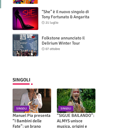
“She” è il nuovo singolo di
Tony Fortunato & Angarita
21 luglio
Folkstone annunciato il
Delirium Winter Tour
(Special Edition)
07 ottobre
SINGOLI
SINGOLI
SINGOLI
Manuel Pia presenta
“SIGUE BAILANDO”:
“I Bambini delle
ALMYS unisce
Fate”: un brano
musica, origini e