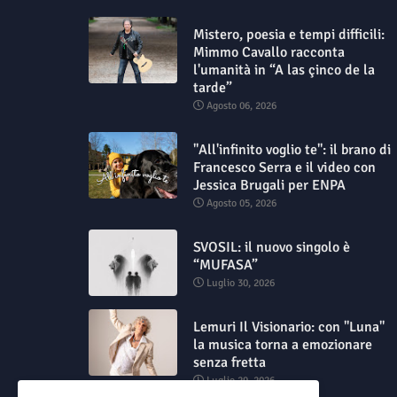
Mistero, poesia e tempi difficili:
Mimmo Cavallo racconta
l'umanità in “A las çinco de la
tarde”
Agosto 06, 2026
"All'infinito voglio te": il brano di
Francesco Serra e il video con
Jessica Brugali per ENPA
Agosto 05, 2026
SVOSIL: il nuovo singolo è
“MUFASA”
Luglio 30, 2026
Lemuri Il Visionario: con "Luna"
la musica torna a emozionare
senza fretta
Luglio 29, 2026