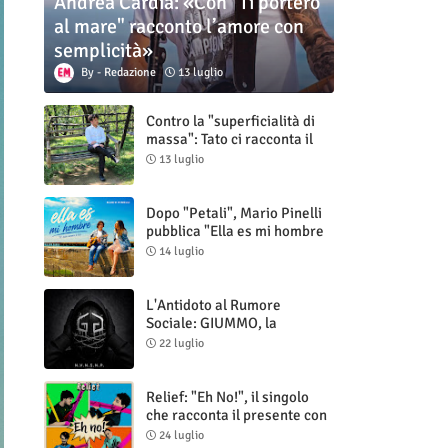
Andrea Cardia: «Con "Ti porterò
al mare" racconto l’amore con
semplicità»
Redazione
13 luglio
Contro la "superficialità di
massa": Tato ci racconta il
nuovo singolo "Vuoti digitali"
13 luglio
Dopo "Petali", Mario Pinelli
pubblica "Ella es mi hombre
(Il mio uomo è lei)"
14 luglio
L'Antidoto al Rumore
Sociale: GIUMMO, la
Maschera e la Cruda Verità
22 luglio
di "N.V.N.S.N.P."
Relief: "Eh No!", il singolo
che racconta il presente con
ironia e autenticità
24 luglio