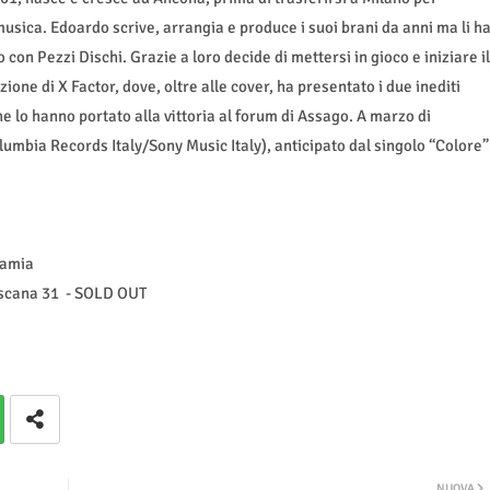
musica. Edoardo scrive, arrangia e produce i suoi brani da anni ma li h
con Pezzi Dischi. Grazie a loro decide di mettersi in gioco e iniziare il
ione di X Factor, dove, oltre alle cover, ha presentato i due inediti
he lo hanno portato alla vittoria al forum di Assago. A marzo di
lumbia Records Italy/Sony Music Italy), anticipato dal singolo “Colore”
mamia
scana 31 - SOLD OUT
NUOVA