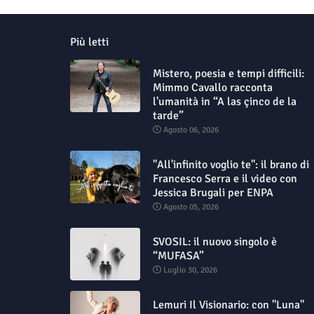
Più letti
Mistero, poesia e tempi difficili:
Mimmo Cavallo racconta
l'umanità in “A las çinco de la
tarde”
Agosto 06, 2026
"All'infinito voglio te": il brano di
Francesco Serra e il video con
Jessica Brugali per ENPA
Agosto 05, 2026
SVOSIL: il nuovo singolo è
“MUFASA”
Luglio 30, 2026
Lemuri Il Visionario: con "Luna"