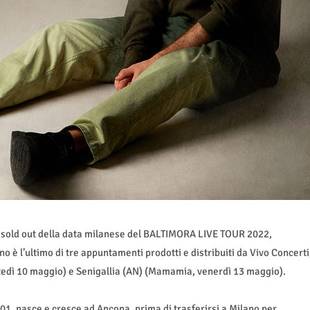
l sold out della data milanese del BALTIMORA LIVE TOUR 2022,
 è l’ultimo di tre appuntamenti prodotti e distribuiti da Vivo Concerti
dì 10 maggio) e Senigallia (AN) (Mamamia, venerdì 13 maggio).
1, nasce e cresce ad Ancona, prima di trasferirsi a Milano per