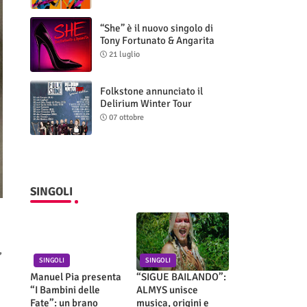
“She” è il nuovo singolo di
Tony Fortunato & Angarita
21 luglio
Folkstone annunciato il
Delirium Winter Tour
(Special Edition)
07 ottobre
SINGOLI
,
SINGOLI
SINGOLI
Manuel Pia presenta
“SIGUE BAILANDO”:
“I Bambini delle
ALMYS unisce
Fate”: un brano
musica, origini e