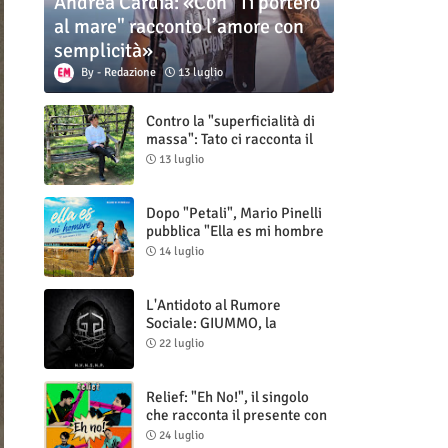
Andrea Cardia: «Con "Ti porterò
al mare" racconto l’amore con
semplicità»
Redazione
13 luglio
Contro la "superficialità di
massa": Tato ci racconta il
nuovo singolo "Vuoti digitali"
13 luglio
Dopo "Petali", Mario Pinelli
pubblica "Ella es mi hombre
(Il mio uomo è lei)"
14 luglio
L'Antidoto al Rumore
Sociale: GIUMMO, la
Maschera e la Cruda Verità
22 luglio
di "N.V.N.S.N.P."
Relief: "Eh No!", il singolo
che racconta il presente con
ironia e autenticità
24 luglio