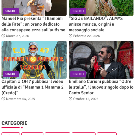
SINGOLI
SINGOLI
Manuel Pia presenta “I Bambini
“SIGUE BAILANDO”: ALMYS
delle Fate”: un brano dedicato
unisce musica, origini e
alla consapevolezza sull’autismo
messaggio sociale
Marzo 27, 2026
Febbraio 22, 2026
SINGOLI
SINGOLI
Capitan U 1947 pubblica il video
Emiliano Curioni pubblica “Oltre
ufficiale di “Mamma 1 Mamma 2
le stelle”, il nuovo singolo dopo Io
(Credo)”
Canto Senior
Novembre 04, 2025
Ottobre 12, 2025
CATEGORIE