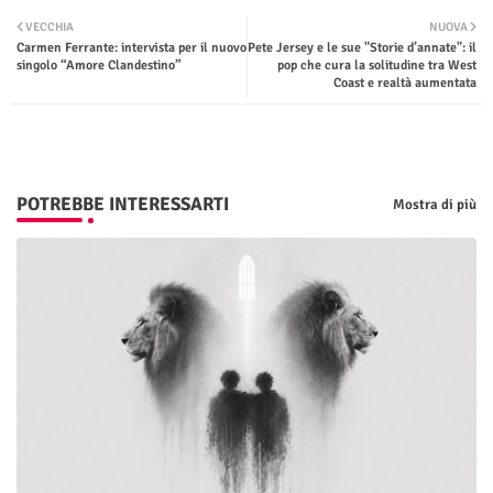
Twit
Wha
VECCHIA
NUOVA
Carmen Ferrante: intervista per il nuovo
Pete Jersey e le sue "Storie d’annate": il
ter
tsap
singolo “Amore Clandestino”
pop che cura la solitudine tra West
Coast e realtà aumentata
p
POTREBBE INTERESSARTI
Mostra di più