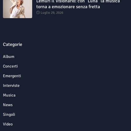
Lemuri Il Visionario: con "Luna" la musica
torna a emozionare senza fretta
Luglio 29, 2026
Categorie
Album
Concerti
Emergenti
Interviste
Musica
News
Singoli
Video