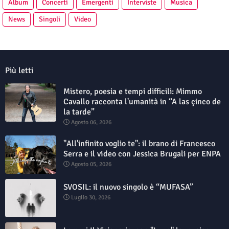
Album
Concerti
Emergenti
Interviste
Musica
News
Singoli
Video
Più letti
Mistero, poesia e tempi difficili: Mimmo
Cavallo racconta l'umanità in “A las çinco de
la tarde”
Agosto 06, 2026
"All'infinito voglio te": il brano di Francesco
Serra e il video con Jessica Brugali per ENPA
Agosto 05, 2026
SVOSIL: il nuovo singolo è “MUFASA”
Luglio 30, 2026