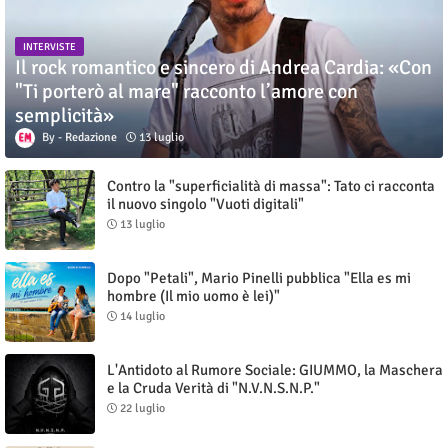
INTERVISTE
Il rock romantico e sincero di Andrea Cardia: «Con
"Ti porterò al mare" racconto l’amore con
semplicità»
Redazione
13 luglio
Contro la "superficialità di massa": Tato ci racconta
il nuovo singolo "Vuoti digitali"
13 luglio
Dopo "Petali", Mario Pinelli pubblica "Ella es mi
hombre (Il mio uomo è lei)"
14 luglio
L'Antidoto al Rumore Sociale: GIUMMO, la Maschera
e la Cruda Verità di "N.V.N.S.N.P."
22 luglio