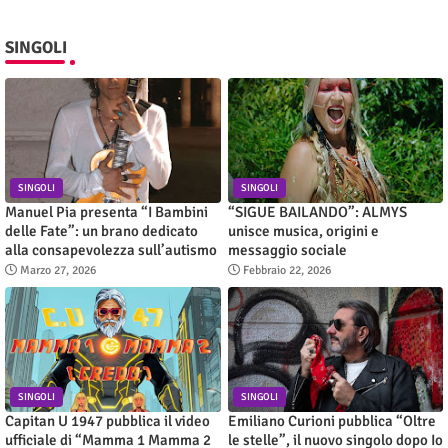
SINGOLI
SINGOLI
SINGOLI
Manuel Pia presenta “I Bambini
“SIGUE BAILANDO”: ALMYS
delle Fate”: un brano dedicato
unisce musica, origini e
alla consapevolezza sull’autismo
messaggio sociale
Marzo 27, 2026
Febbraio 22, 2026
SINGOLI
SINGOLI
Capitan U 1947 pubblica il video
Emiliano Curioni pubblica “Oltre
ufficiale di “Mamma 1 Mamma 2
le stelle”, il nuovo singolo dopo Io