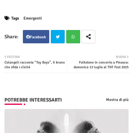
Tags
Emergenti
Facebook
Twit
Wha
VECCHIA
NUOVA
Colangeli racconta “Toy Boys”, il brano
Folkstone in concerto a Pinasca:
ter
tsap
che sfida i cliché
domenica 13 luglio al TNT Fest 2025
p
POTREBBE INTERESSARTI
Mostra di più