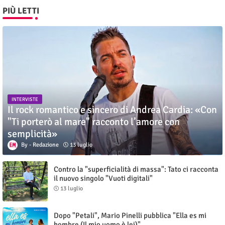
PIÙ LETTI
INTERVISTE
Il rock romantico e sincero di Andrea Cardia: «Con
"Ti porterò al mare" racconto l’amore con
semplicità»
Redazione
13 luglio
Contro la "superficialità di massa": Tato ci racconta
il nuovo singolo "Vuoti digitali"
13 luglio
Dopo "Petali", Mario Pinelli pubblica "Ella es mi
hombre (Il mio uomo è lei)"