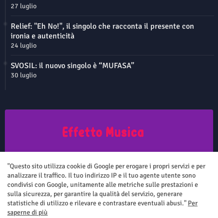
27 luglio
Relief: "Eh No!", il singolo che racconta il presente con
ironia e autenticità
24 luglio
SVOSIL: il nuovo singolo è “MUFASA”
30 luglio
Questo sito non rappresenta una testata giornalistica in quanto viene
aggiornato senza nessuna periodicità. Non può pertanto considerarsi
"Questo sito utilizza cookie di Google per erogare i propri servizi e per
un prodotto editoriale ai sensi della legge n.62 del 7.03.2001
analizzare il traffico. Il tuo indirizzo IP e il tuo agente utente sono
condivisi con Google, unitamente alle metriche sulle prestazioni e
sulla sicurezza, per garantire la qualità del servizio, generare
statistiche di utilizzo e rilevare e contrastare eventuali abusi."
Per
saperne di più
Home
Chi siamo
Contatti
Privacy Policy