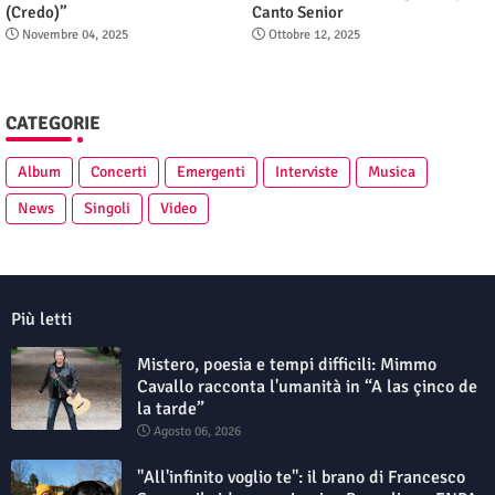
(Credo)”
Canto Senior
Novembre 04, 2025
Ottobre 12, 2025
CATEGORIE
Album
Concerti
Emergenti
Interviste
Musica
News
Singoli
Video
Più letti
Mistero, poesia e tempi difficili: Mimmo
Cavallo racconta l'umanità in “A las çinco de
la tarde”
Agosto 06, 2026
"All'infinito voglio te": il brano di Francesco