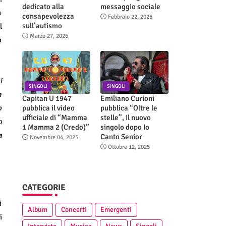
dedicato alla
messaggio sociale
n
consapevolezza
Febbraio 22, 2026
sull’autismo
l
Marzo 27, 2026
o
i
SINGOLI
SINGOLI
a
Capitan U 1947
Emiliano Curioni
pubblica il video
pubblica “Oltre le
o
ufficiale di “Mamma
stelle”, il nuovo
o
1 Mamma 2 (Credo)”
singolo dopo Io
a
Canto Senior
Novembre 04, 2025
Ottobre 12, 2025
CATEGORIE
i
Album
Concerti
Emergenti
i