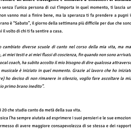
 senza l’unica persona di cui t’importa in quel momento, ti lascia u
non vanno mai a finire bene, ma la speranza ti fa prendere a pugni i
 brano è “Sabato”, il giorno della settimana più difficile per due che son
l volto di chi ti fa sentire a casa.
 cambiato diverse scuole di canto nel corso della mia vita, ma ma
i miei testi e ai miei flussi di coscienza, fin quando non sono arrivat
ocal coach, ha subito accolto il mio bisogno di dire qualcosa attravers
musicale è iniziato in quel momento. Grazie al lavoro che ho iniziat
) ho deciso di non rimanere in silenzio, voglio fare ascoltare la mi
io primo brano inedito”.
di 20 che studia canto da metà della sua vita.
musica l'ha sempre aiutata ad esprimere i suoi pensieri e le sue emozion
ermesso di avere maggiore consapevolezza di se stessa e dei rapport