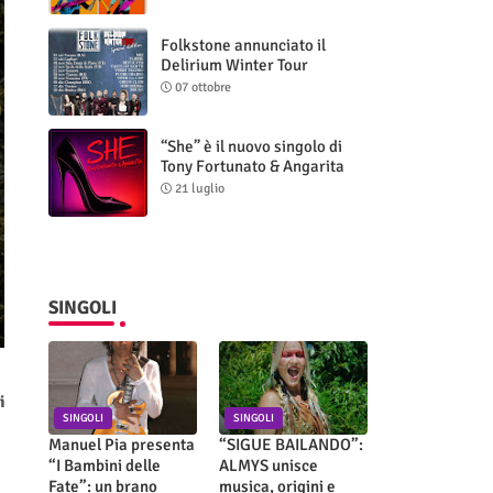
Folkstone annunciato il
Delirium Winter Tour
(Special Edition)
07 ottobre
“She” è il nuovo singolo di
Tony Fortunato & Angarita
21 luglio
SINGOLI
i
SINGOLI
SINGOLI
Manuel Pia presenta
“SIGUE BAILANDO”:
“I Bambini delle
ALMYS unisce
Fate”: un brano
musica, origini e
.