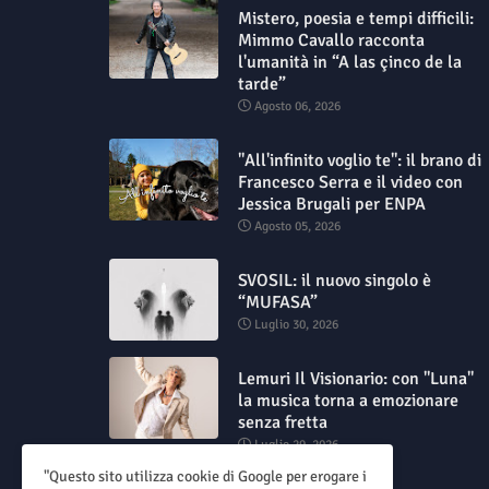
Mistero, poesia e tempi difficili:
Mimmo Cavallo racconta
l'umanità in “A las çinco de la
tarde”
Agosto 06, 2026
"All'infinito voglio te": il brano di
Francesco Serra e il video con
Jessica Brugali per ENPA
Agosto 05, 2026
SVOSIL: il nuovo singolo è
“MUFASA”
Luglio 30, 2026
Lemuri Il Visionario: con "Luna"
la musica torna a emozionare
senza fretta
Luglio 29, 2026
"Questo sito utilizza cookie di Google per erogare i