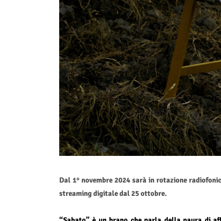
Dal 1° novembre 2024 sarà in rotazione radiofonica
streaming digitale dal 25 ottobre.
“Sabato” è un brano che parla della paura di af