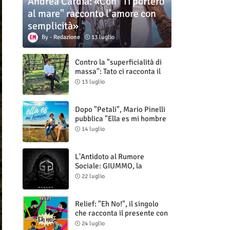
Andrea Cardia: «Con "Ti porterò
al mare" racconto l’amore con
semplicità»
Redazione
13 luglio
Contro la "superficialità di
massa": Tato ci racconta il
nuovo singolo "Vuoti digitali"
13 luglio
Dopo "Petali", Mario Pinelli
pubblica "Ella es mi hombre
(Il mio uomo è lei)"
14 luglio
L'Antidoto al Rumore
Sociale: GIUMMO, la
Maschera e la Cruda Verità
22 luglio
di "N.V.N.S.N.P."
Relief: "Eh No!", il singolo
che racconta il presente con
ironia e autenticità
24 luglio