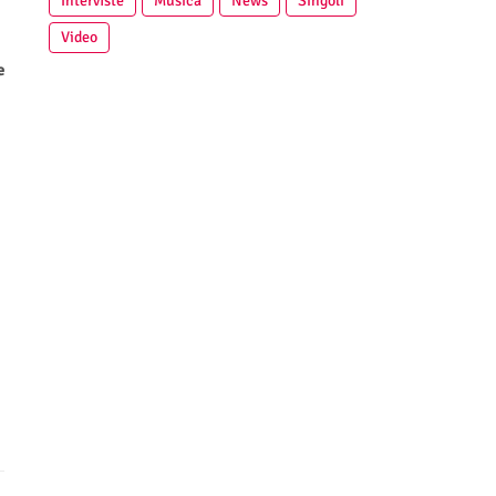
Interviste
Musica
News
Singoli
Video
e