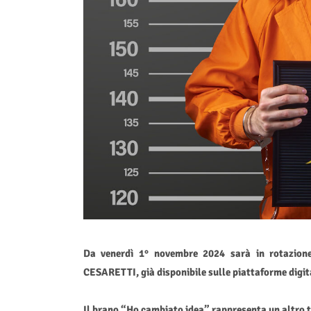
Da venerdì 1° novembre 2024 sarà in rotazio
CESARETTI, già disponibile sulle piattaforme digita
Il brano “Ho cambiato idea” rappresenta un altro t