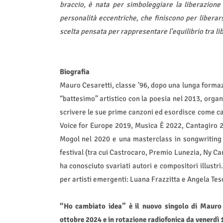
braccio, è nata per simboleggiare la liberazione 
personalità eccentriche, che finiscono per liberar
scelta pensata per rappresentare l'equilibrio tra li
Biografia
Mauro Cesaretti, classe ’96, dopo una lunga formaz
“battesimo” artistico con la poesia nel 2013, organi
scrivere le sue prime canzoni ed esordisce come ca
Voice for Europe 2019, Musica È 2022, Cantagiro 20
Mogol nel 2020 e una masterclass in songwriting d
festival (tra cui Castrocaro, Premio Lunezia, Ny Can
ha conosciuto svariati autori e compositori illustr
per artisti emergenti: Luana Frazzitta e Angela Tes
“Ho cambiato idea” è il nuovo singolo di Mauro C
ottobre 2024 e in rotazione radiofonica da venerdì