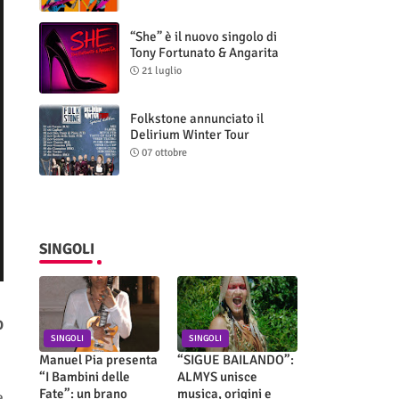
“She” è il nuovo singolo di
Tony Fortunato & Angarita
21 luglio
Folkstone annunciato il
Delirium Winter Tour
(Special Edition)
07 ottobre
SINGOLI
O
SINGOLI
SINGOLI
Manuel Pia presenta
“SIGUE BAILANDO”:
“I Bambini delle
ALMYS unisce
Fate”: un brano
musica, origini e
e