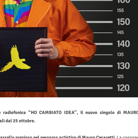
ne radiofonica “HO CAMBIATO IDEA”, il nuovo singolo di MAUR
li dal 25 ottobre.
assello prezioso nel percorso artistico di Mauro Cesaretti.
La canzon