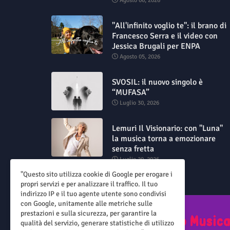
Agosto 06, 2026
"All'infinito voglio te": il brano di
Francesco Serra e il video con
Jessica Brugali per ENPA
Agosto 05, 2026
SVOSIL: il nuovo singolo è
“MUFASA”
Luglio 30, 2026
Lemuri Il Visionario: con "Luna"
la musica torna a emozionare
senza fretta
Luglio 29, 2026
"Questo sito utilizza cookie di Google per erogare i
propri servizi e per analizzare il traffico. Il tuo
indirizzo IP e il tuo agente utente sono condivisi
con Google, unitamente alle metriche sulle
prestazioni e sulla sicurezza, per garantire la
qualità del servizio, generare statistiche di utilizzo