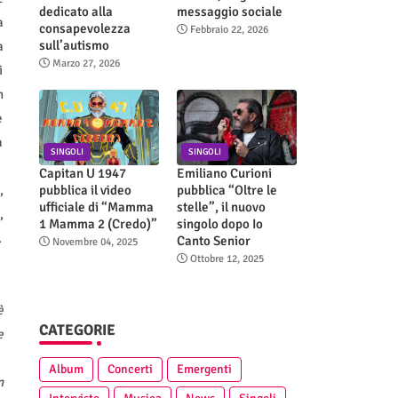
dedicato alla
messaggio sociale
a
consapevolezza
Febbraio 22, 2026
sull’autismo
a
Marzo 27, 2026
i
n
e
a
SINGOLI
SINGOLI
Capitan U 1947
Emiliano Curioni
pubblica il video
pubblica “Oltre le
,
ufficiale di “Mamma
stelle”, il nuovo
,
1 Mamma 2 (Credo)”
singolo dopo Io
.
Canto Senior
Novembre 04, 2025
Ottobre 12, 2025
è
CATEGORIE
e
Album
Concerti
Emergenti
n