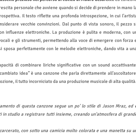
crescita personale che avviene quando si decide di prendere in mano l
spettiva. Il testo riflette una profonda introspezione, in cui l'artist
nsiderare vecchie convinzioni. Dal punto di vista sonoro, il pezzo s
n influenze elettroniche. La produzione è pulita e moderna, con u
vocali e gli strumenti, permettendo alla voce di emergere con forza 
si sposa perfettamente con le melodie elettroniche, dando vita a un
pacità di combinare liriche significative con un sound accattivante
cambiato idea” è una canzone che parla direttamente all'ascoltatore
zione, il tutto incorniciato da una produzione musicale di alta qualità
amento di questa canzone segue un po' lo stile di Jason Mraz, ed 
 in studio a registrare tutti insieme, creando un'atmosfera di grand
a carcerato, con sotto una camicia molto colorata e una manetta su u