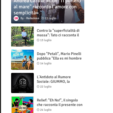
Andrea Cardia: «Con "Ti porterò
al mare" racconto l’amore con
semplicità»
Redazione
13 luglio
Contro la "superficialità di
massa": Tato ci racconta il
nuovo singolo "Vuoti digitali"
13 luglio
Dopo "Petali", Mario Pinelli
pubblica "Ella es mi hombre
(Il mio uomo è lei)"
14 luglio
L'Antidoto al Rumore
Sociale: GIUMMO, la
Maschera e la Cruda Verità
22 luglio
di "N.V.N.S.N.P."
Relief: "Eh No!", il singolo
che racconta il presente con
ironia e autenticità
24 luglio