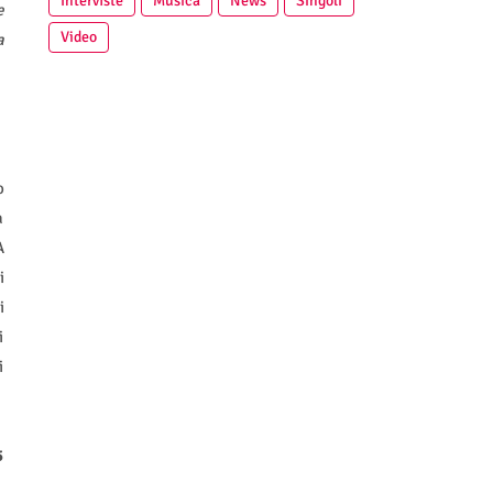
Interviste
Musica
News
Singoli
e
Video
a
o
a
A
i
i
i
i
5