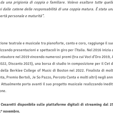
da una prigionia di coppia o familiare. Volevo esaltare tutte quell
si dalle catene delle responsabilità di una coppia matura. È stata un
bertà personale e maturità”.
ione teatrale e musicale tra pianoforte, canto e coro, raggiunge il su
zzando presentazioni e spettacoli in giro per l’Italia. Nel 2016 inizia 
ntautore nel 2019 vincendo numerosi premi (tra cui Voci d’Oro 2019, 
22, Discanto 2023), una borsa di studio in composizione per il Cet d
ella Berklee College of Music di Boston nel 2022. Finalista di molt
ta, Premio Bertoli, Je So Pazzo, Percoto Canta e molti altri) negli ann
i. Attualmente porta avanti il suo progetto musicale realizzando inedit
one.
esaretti disponibile sulle piattaforme digitali di streaming dal 2
 1° novembre.