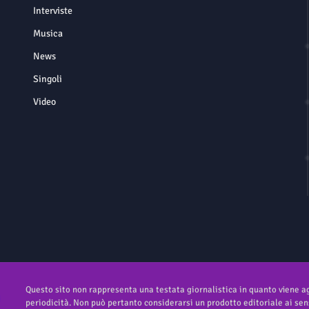
Interviste
Musica
News
Singoli
Video
Questo sito non rappresenta una testata giornalistica in quanto viene 
periodicità. Non può pertanto considerarsi un prodotto editoriale ai sens