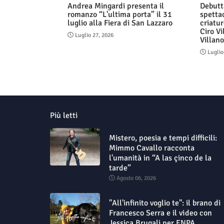
Andrea Mingardi presenta il
Debutt
romanzo “L'ultima porta” il 31
spetta
luglio alla Fiera di San Lazzaro
criatur
Ciro Vi
Luglio 27, 2026
Villan
Luglio
Più letti
Mistero, poesia e tempi difficili:
Mimmo Cavallo racconta
l'umanità in “A las çinco de la
tarde”
Agosto 06, 2026
"All'infinito voglio te": il brano di
Francesco Serra e il video con
Jessica Brugali per ENPA