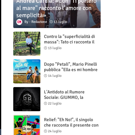
Andrea Cardia: «Con "Ti porterò
al mare" racconto l’amore con
semplicità»
Redazione
13 luglio
Contro la "superficialità di
massa": Tato ci racconta il
nuovo singolo "Vuoti digitali"
13 luglio
Dopo "Petali", Mario Pinelli
pubblica "Ella es mi hombre
(Il mio uomo è lei)"
14 luglio
L'Antidoto al Rumore
Sociale: GIUMMO, la
Maschera e la Cruda Verità
22 luglio
di "N.V.N.S.N.P."
Relief: "Eh No!", il singolo
che racconta il presente con
ironia e autenticità
24 luglio