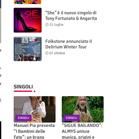
“She” è il nuovo singolo di
Tony Fortunato & Angarita
21 luglio
Folkstone annunciato il
Delirium Winter Tour
o
(Special Edition)
07 ottobre
,
o
e
SINGOLI
l
SINGOLI
SINGOLI
Manuel Pia presenta
“SIGUE BAILANDO”:
“I Bambini delle
ALMYS unisce
Fate”: un brano
musica, origini e