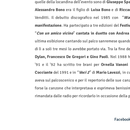
quelle della locandina dell’evento sono di
Giuseppe Sp
Alessandro Bono
era il figlio di
Luisa Bono
e di
Ricca
Venditti. Il debutto discografico nel 1985 con “
Wal
manifestazione
. Ha partecipato a tre edizioni del
Festi
“
Con un amico vicino
”
cantata in duetto con Andrea
ultima esibizione cantando sul palco sanremese quando l
di lì a soli tre mesi lo avrebbe portato via. Tra la fine 
Dylan, Francesco De Gregori e Gino Paoli
. Nel 1988 h
'91 e il '92 ha scritto tre brani per
Ornella Vanoni
Cocciante
del 1991 e in “
Voci 2
” di
Mario Lavezzi
, in 
aveva sul palcoscenico e per il repertorio delle sue can
forse la canzone che interpretava e esprimeva benissi
rimandata dalle radio per ricordarlo in occasione della 
Faceboo