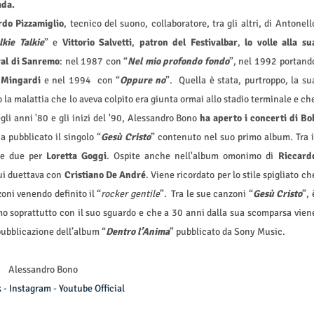
ada.
rdo Pizzamiglio
, tecnico del suono, collaboratore, tra gli altri, di Antonell
kie Talkie
” e
Vittorio Salvetti
,
patron del Festivalbar
,
lo volle alla su
val di Sanremo
: nel 1987 con “
Nel mio profondo fondo
”, nel 1992 portand
 Mingardi
e nel 1994 con “
Oppure no
”. Quella è stata, purtroppo, la su
a malattia che lo aveva colpito era giunta ormai allo stadio terminale e ch
degli anni '80 e gli inizi del '90, Alessandro Bono
ha aperto i concerti di Bo
a pubblicato il singolo “
Gesù Cristo
” contenuto nel suo primo album. Tra i
e due per
Loretta Goggi
. Ospite anche nell'album omonimo di
Riccard
cui duettava con
Cristiano De André
. Viene ricordato per lo stile spigliato ch
zoni venendo definito il “
rocker gentile
”. Tra le sue canzoni “
Gesù Cristo
”, 
mo soprattutto con il suo sguardo e che a 30 anni dalla sua scomparsa vien
pubblicazione dell’album “
Dentro l’Anima
” pubblicato da Sony Music.
Alessandro Bono
k
-
Instagram
-
Youtube Official