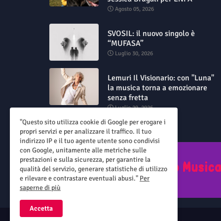
Agosto 05, 2026
SVOSIL: il nuovo singolo è
“MUFASA”
Luglio 30, 2026
Lemuri Il Visionario: con "Luna"
la musica torna a emozionare
senza fretta
Luglio 29, 2026
"Questo sito utilizza cookie di Google per erogare i
propri servizi e per analizzare il traffico. Il tuo
indirizzo IP e il tuo agente utente sono condivisi
con Google, unitamente alle metriche sulle
prestazioni e sulla sicurezza, per garantire la
qualità del servizio, generare statistiche di utilizzo
e rilevare e contrastare eventuali abusi."
Per
saperne di più
Accetta