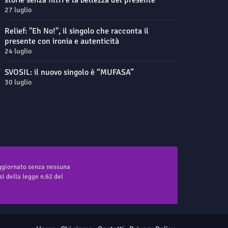
storie senza filtri e la bellezza del presente
27 luglio
Relief: "Eh No!", il singolo che racconta il
presente con ironia e autenticità
24 luglio
SVOSIL: il nuovo singolo è “MUFASA”
30 luglio
aggiornato senza nessuna
i della legge n.62 del