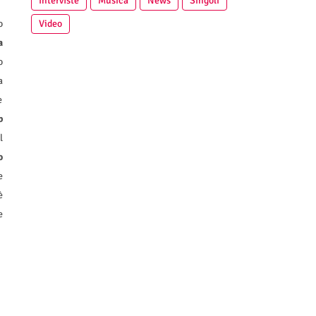
Interviste
Musica
News
Singoli
Video
o
a
o
a
e
b
l
o
e
è
e