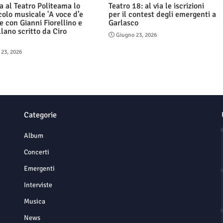
a al Teatro Politeama lo
Teatro 18: al via le iscrizioni
colo musicale 'A voce d’e
per il contest degli emergenti a
e con Gianni Fiorellino e
Garlasco
llano scritto da Ciro
Giugno 23, 2026
o
 23, 2026
Categorie
Album
Concerti
Emergenti
Interviste
Musica
News