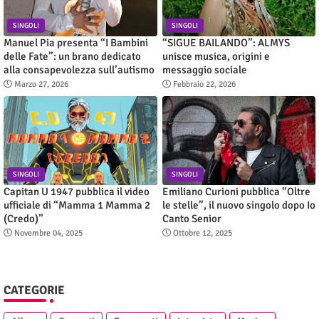
SINGOLI
SINGOLI
Manuel Pia presenta “I Bambini
“SIGUE BAILANDO”: ALMYS
delle Fate”: un brano dedicato
unisce musica, origini e
alla consapevolezza sull’autismo
messaggio sociale
Marzo 27, 2026
Febbraio 22, 2026
SINGOLI
SINGOLI
Capitan U 1947 pubblica il video
Emiliano Curioni pubblica “Oltre
ufficiale di “Mamma 1 Mamma 2
le stelle”, il nuovo singolo dopo Io
(Credo)”
Canto Senior
Novembre 04, 2025
Ottobre 12, 2025
CATEGORIE