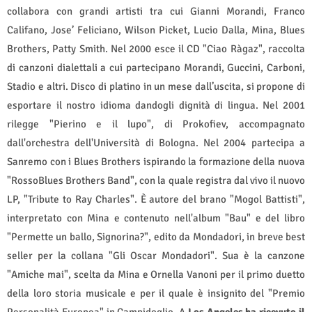
collabora con grandi artisti tra cui Gianni Morandi, Franco
Califano, Jose’ Feliciano, Wilson Picket, Lucio Dalla, Mina, Blues
Brothers, Patty Smith. Nel 2000 esce il CD "Ciao Ràgaz", raccolta
di canzoni dialettali a cui partecipano Morandi, Guccini, Carboni,
Stadio e altri. Disco di platino in un mese dall’uscita, si propone di
esportare il nostro idioma dandogli dignità di lingua. Nel 2001
rilegge "Pierino e il lupo", di Prokofiev, accompagnato
dall'orchestra dell'Università di Bologna. Nel 2004 partecipa a
Sanremo con i Blues Brothers ispirando la formazione della nuova
"RossoBlues Brothers Band", con la quale registra dal vivo il nuovo
LP, "Tribute to Ray Charles". È autore del brano "Mogol Battisti",
interpretato con Mina e contenuto nell'album "Bau" e del libro
"Permette un ballo, Signorina?", edito da Mondadori, in breve best
seller per la collana "Gli Oscar Mondadori". Sua è la canzone
"Amiche mai", scelta da Mina e Ornella Vanoni per il primo duetto
della loro storia musicale e per il quale è insignito del "Premio
Personalità Europea" in Campidoglio. A
Los Angeles ha ricevuto il