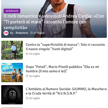
INTERVISTE
Il rock romantico e sincero di Andrea Cardia: «Con
"Ti porterò al mare" racconto l’amore con
semplicità»
Redazione
13 luglio
Contro la "superficialità di massa": Tato ci racconta
il nuovo singolo "Vuoti digitali"
13 luglio
Dopo "Petali", Mario Pinelli pubblica "Ella es mi
hombre (Il mio uomo è lei)"
14 luglio
L'Antidoto al Rumore Sociale: GIUMMO, la Maschera
e la Cruda Verità di "N.V.N.S.N.P."
22 luglio