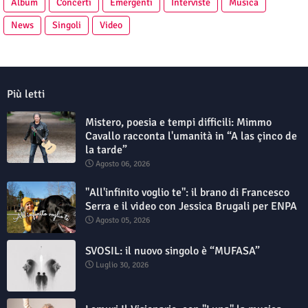
Album
Concerti
Emergenti
Interviste
Musica
News
Singoli
Video
Più letti
Mistero, poesia e tempi difficili: Mimmo
Cavallo racconta l'umanità in “A las çinco de
la tarde”
Agosto 06, 2026
"All'infinito voglio te": il brano di Francesco
Serra e il video con Jessica Brugali per ENPA
Agosto 05, 2026
SVOSIL: il nuovo singolo è “MUFASA”
Luglio 30, 2026