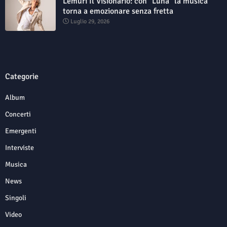
Lemuri Il Visionario: con "Luna" la musica
torna a emozionare senza fretta
Luglio 29, 2026
Categorie
Album
Concerti
Emergenti
Interviste
Musica
News
Singoli
Video