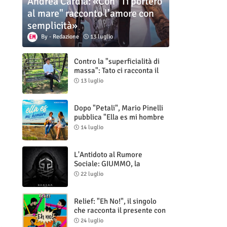
Andrea Cardia: «Con "Ti porterò
al mare" racconto l’amore con
semplicità»
Redazione
13 luglio
Contro la "superficialità di
massa": Tato ci racconta il
nuovo singolo "Vuoti digitali"
13 luglio
Dopo "Petali", Mario Pinelli
pubblica "Ella es mi hombre
(Il mio uomo è lei)"
14 luglio
L'Antidoto al Rumore
Sociale: GIUMMO, la
Maschera e la Cruda Verità
22 luglio
di "N.V.N.S.N.P."
Relief: "Eh No!", il singolo
che racconta il presente con
ironia e autenticità
24 luglio