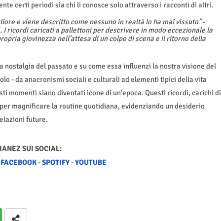
e certi periodi sia chi li conosce solo attraverso i racconti di altri.
gliore e viene descritto come nessuno in realtà lo ha mai vissuto”
-
i. I ricordi caricati a pallettoni per descrivere in modo eccezionale la
ropria giovinezza nell’attesa di un colpo di scena e il ritorno della
ulla nostalgia del passato e su come essa influenzi la nostra visione del
o - da anacronismi sociali e culturali ad elementi tipici della vita
esti momenti siano diventati icone di un'epoca. Questi ricordi, carichi di
 per magnificare la routine quotidiana, evidenziando un desiderio
ivelazioni future.
IANEZ SUI SOCIAL:
-
FACEBOOK
-
SPOTIFY
-
YOUTUBE