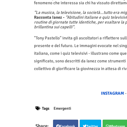
fenomeno che interessa sia chi ha vissuto direttament
“La musica, la televisione, la società…tutto era mi
Racconta Ianez -
“Abitudini italiane e quiz televisiv
routine di giornate tutte identiche, per esaltare la p
brillantina sui capelli“.
"Tony Pastello"
invita gli ascoltatori a riflettere s
presente e del futuro. Le immagini evocate nel singol
italiana, come i quiz televisivi - illustrano come qu
significato, sono descritti da Ianez come strumenti
collettivo di glorificare la giovinezza in attesa di r
INSTAGRAM
Tags
Emergenti
Facebook
Twitter
Whatsapp