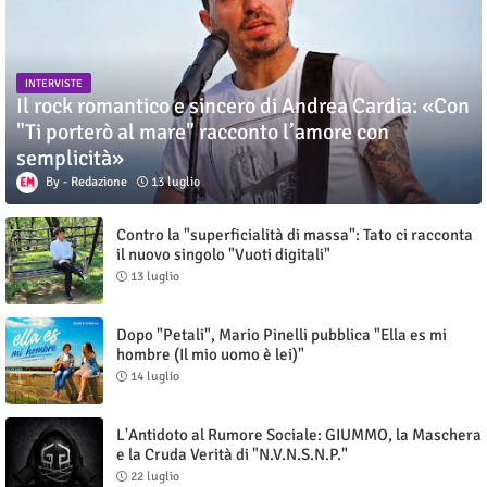
INTERVISTE
Il rock romantico e sincero di Andrea Cardia: «Con
"Ti porterò al mare" racconto l’amore con
semplicità»
Redazione
13 luglio
Contro la "superficialità di massa": Tato ci racconta
il nuovo singolo "Vuoti digitali"
13 luglio
Dopo "Petali", Mario Pinelli pubblica "Ella es mi
hombre (Il mio uomo è lei)"
14 luglio
L'Antidoto al Rumore Sociale: GIUMMO, la Maschera
e la Cruda Verità di "N.V.N.S.N.P."
22 luglio