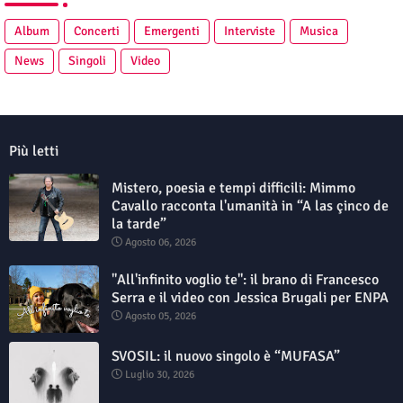
Album
Concerti
Emergenti
Interviste
Musica
News
Singoli
Video
Più letti
Mistero, poesia e tempi difficili: Mimmo
Cavallo racconta l'umanità in “A las çinco de
la tarde”
Agosto 06, 2026
"All'infinito voglio te": il brano di Francesco
Serra e il video con Jessica Brugali per ENPA
Agosto 05, 2026
SVOSIL: il nuovo singolo è “MUFASA”
Luglio 30, 2026