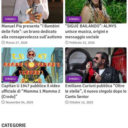
SINGOLI
SINGOLI
Manuel Pia presenta “I Bambini
“SIGUE BAILANDO”: ALMYS
delle Fate”: un brano dedicato
unisce musica, origini e
alla consapevolezza sull’autismo
messaggio sociale
Marzo 27, 2026
Febbraio 22, 2026
SINGOLI
SINGOLI
Capitan U 1947 pubblica il video
Emiliano Curioni pubblica “Oltre
ufficiale di “Mamma 1 Mamma 2
le stelle”, il nuovo singolo dopo Io
(Credo)”
Canto Senior
Novembre 04, 2025
Ottobre 12, 2025
CATEGORIE