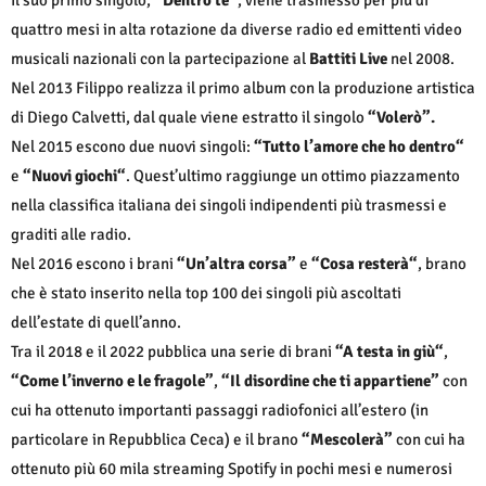
Il suo primo singolo,
“Dentro te”
, viene trasmesso per più di
quattro mesi in alta rotazione da diverse radio ed emittenti video
musicali nazionali con la partecipazione al
Battiti Live
nel 2008.
Nel 2013 Filippo realizza il primo album con la produzione artistica
di Diego Calvetti, dal quale viene estratto il singolo
“Volerò”.
Nel 2015 escono due nuovi singoli:
“Tutto l’amore che ho dentro“
e
“Nuovi giochi“
. Quest’ultimo raggiunge un ottimo piazzamento
nella classifica italiana dei singoli indipendenti più trasmessi e
graditi alle radio.
Nel 2016 escono i brani
“Un’altra corsa”
e
“Cosa resterà“
, brano
che è stato inserito nella top 100 dei singoli più ascoltati
dell’estate di quell’anno.
Tra il 2018 e il 2022 pubblica una serie di brani
“A testa in giù“
,
“Come l’inverno e le fragole”
,
“Il disordine che ti appartiene”
con
cui ha ottenuto importanti passaggi radiofonici all’estero (in
particolare in Repubblica Ceca) e il brano
“Mescolerà”
con cui ha
ottenuto più 60 mila streaming Spotify in pochi mesi e numerosi