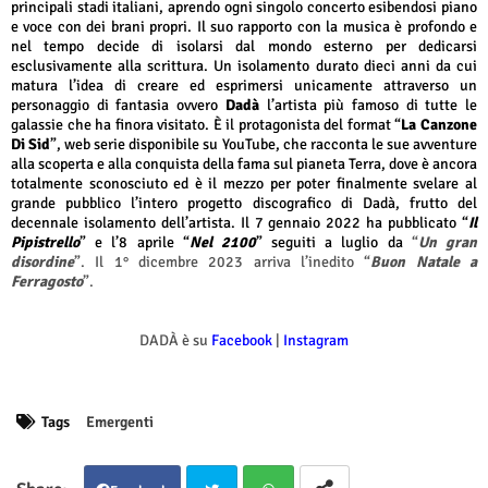
principali stadi italiani, aprendo ogni singolo concerto esibendosi piano
e voce con dei brani propri. Il suo rapporto con la musica è profondo e
nel tempo decide di isolarsi dal mondo esterno per dedicarsi
esclusivamente alla scrittura. Un isolamento durato dieci anni da cui
matura l’idea di creare ed esprimersi unicamente attraverso un
personaggio di fantasia ovvero
Dadà
l’artista più famoso di tutte le
galassie che ha finora visitato. È il protagonista del format “
La Canzone
Di Sid
”, web serie disponibile su YouTube, che racconta le sue avventure
alla scoperta e alla conquista della fama sul pianeta Terra, dove è ancora
totalmente sconosciuto ed è il mezzo per poter finalmente svelare al
grande pubblico l’intero progetto discografico di Dadà, frutto del
decennale isolamento dell’artista. Il 7 gennaio 2022 ha pubblicato “
Il
Pipistrello
” e l’8 aprile “
Nel 2100
” seguiti a luglio da
“
Un gran
disordine
”. Il 1° dicembre 2023 arriva l’inedito “
Buon Natale a
Ferragosto
”.
DADÀ è su
Facebook
|
Instagram
Tags
Emergenti