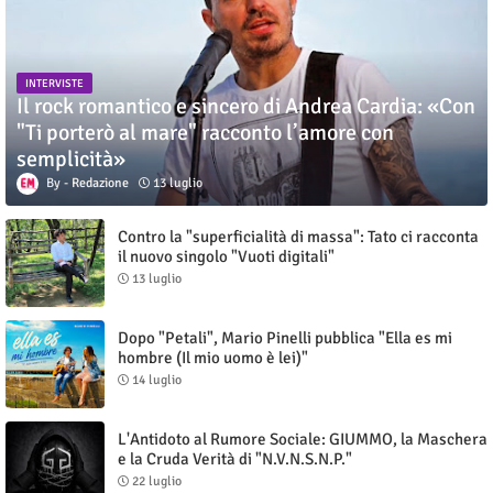
INTERVISTE
Il rock romantico e sincero di Andrea Cardia: «Con
"Ti porterò al mare" racconto l’amore con
semplicità»
Redazione
13 luglio
Contro la "superficialità di massa": Tato ci racconta
il nuovo singolo "Vuoti digitali"
13 luglio
Dopo "Petali", Mario Pinelli pubblica "Ella es mi
hombre (Il mio uomo è lei)"
14 luglio
L'Antidoto al Rumore Sociale: GIUMMO, la Maschera
e la Cruda Verità di "N.V.N.S.N.P."
22 luglio