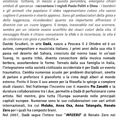
esistenza. Tuttavia, in mezzo a questa penombra, emergono chiari
simboli di speranza -
raccontano i registi Paolo Politi e Dima
-
I bambini
e gli animali che popolano il video rappresentano coloro che sanno
cogliere il presente e viverlo appieno. Sono gli ambasciatori della gioia e
della leggerezza, ricordandoci quanto sia importante affrontare il
divenire con un cuore leggero.
Il tempo, inesorabile nel suo scorrere,
sembra per un istante essere sconfitto dai vivaci colori della vita. Il
messaggio finale è chiaro: nonostante le sfide e le incertezze, la vita è
da celebrare con gioia e positività.
»
Davide Scudieri, in arte
Dadà
, nasce a Pescara il 2 Ottobre ed è un
autore, compositore e musicista italiano. I primi anni della sua vita li
passa nel deserto del Sahara, cresciuto dal nonno Isaac in un’oasi
Tuareg. In questa tribù, diventa conoscitore della musica nomade
berbera, assorbendone le forme. Tornato dalla sua famiglia in Italia,
l'integrazione nella società civilizzata occidentale è per Dadà un evento
traumatico. Cambia numerose scuole per problemi disciplinari, smette
di parlare e preferisce il pianoforte o la cima degli alberi al mondo
esterno. Finito il liceo il suo amore per la filosofia lo spinge a compiere
studi classici. Nel frattempo l’incontro con il maestro
Fio Zanotti
e la
duratura collaborazione tra i due, permette a Dadà di perfezionarsi come
artista. Nel mentre, gira tutta l'Europa suonando nelle principali
capitali europee. Numerose sono le sue collaborazioni con vari artisti
internazionali, tra cui
Moloko, Anna Oxa, Anna Tatangelo, Renato
Zero
per i quali ha composto brani.
Nel 2007, Dadà segue l’intero tour “
MPZERO
” di Renato Zero nei