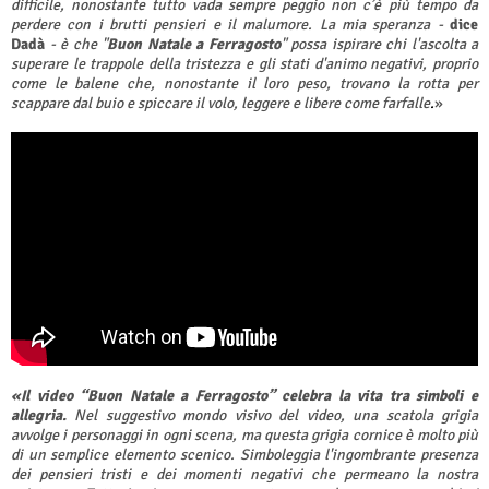
difficile, nonostante tutto vada sempre peggio non c’è più tempo da
perdere con i brutti pensieri e il malumore. La mia speranza -
dice
Dadà
- è che "
Buon Natale a Ferragosto
" possa ispirare chi l'ascolta a
superare le trappole della tristezza e gli stati d'animo negativi, proprio
come le balene che, nonostante il loro peso, trovano la rotta per
scappare dal buio e spiccare il volo, leggere e libere come farfalle
.
»
«Il video “Buon Natale a Ferragosto” celebra la vita tra simboli e
allegria.
Nel suggestivo mondo visivo del video, una scatola grigia
avvolge i personaggi in ogni scena, ma questa grigia cornice è molto più
di un semplice elemento scenico. Simboleggia l'ingombrante presenza
dei pensieri tristi e dei momenti negativi che permeano la nostra