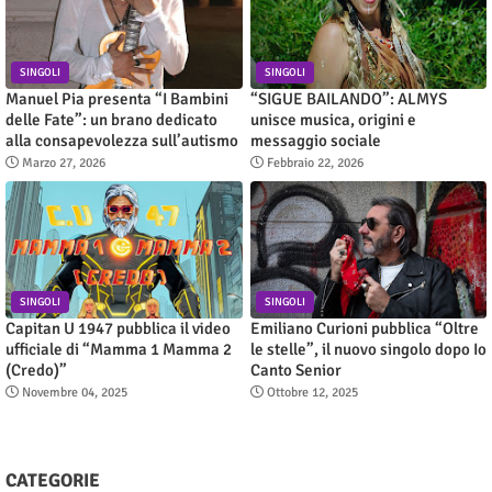
SINGOLI
SINGOLI
Manuel Pia presenta “I Bambini
“SIGUE BAILANDO”: ALMYS
delle Fate”: un brano dedicato
unisce musica, origini e
alla consapevolezza sull’autismo
messaggio sociale
Marzo 27, 2026
Febbraio 22, 2026
SINGOLI
SINGOLI
Capitan U 1947 pubblica il video
Emiliano Curioni pubblica “Oltre
ufficiale di “Mamma 1 Mamma 2
le stelle”, il nuovo singolo dopo Io
(Credo)”
Canto Senior
Novembre 04, 2025
Ottobre 12, 2025
CATEGORIE