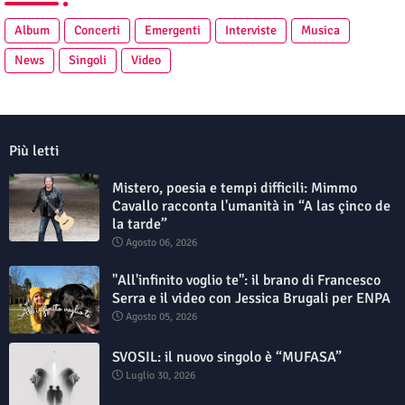
Album
Concerti
Emergenti
Interviste
Musica
News
Singoli
Video
Più letti
Mistero, poesia e tempi difficili: Mimmo
Cavallo racconta l'umanità in “A las çinco de
la tarde”
Agosto 06, 2026
"All'infinito voglio te": il brano di Francesco
Serra e il video con Jessica Brugali per ENPA
Agosto 05, 2026
SVOSIL: il nuovo singolo è “MUFASA”
Luglio 30, 2026