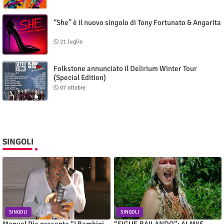
“She” è il nuovo singolo di Tony Fortunato & Angarita
21 luglio
Folkstone annunciato il Delirium Winter Tour
(Special Edition)
07 ottobre
SINGOLI
SINGOLI
SINGOLI
Manuel Pia presenta “I Bambini
“SIGUE BAILANDO”: ALMYS