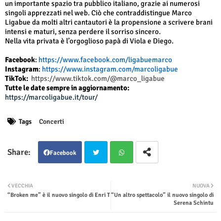
un importante spazio tra pubblico italiano, grazie ai numerosi
singoli apprezzati nel web. Ciò che contraddistingue Marco
Ligabue da molti altri cantautori è la propensione a scrivere brani
intensi e maturi, senza perdere il sorriso sincero.
Nella vita privata è l’orgoglioso papà di Viola e Diego.
Facebook
:
https://www.facebook.com/ligabuemarco
Instagram
:
https://www.instagram.com/marcoligabue
TikTok:
https://www.tiktok.com/@marco_ligabue
Tutte le date sempre in aggiornamento:
https://marcoligabue.it/tour/
Tags
Concerti
Facebook
Twit
Wha
VECCHIA
NUOVA
“Broken me” è il nuovo singolo di Enri T
“Un altro spettacolo” il nuovo singolo di
ter
tsap
Serena Schintu
p