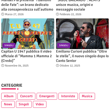
delle Fate”: un brano dedicato
unisce musica, origini e
alla consapevolezza sull’autismo
messaggio sociale
Marzo 27, 2026
Febbraio 22, 2026
SINGOLI
SINGOLI
Capitan U 1947 pubblica il video
Emiliano Curioni pubblica “Oltre
ufficiale di “Mamma 1 Mamma 2
le stelle”, il nuovo singolo dopo Io
(Credo)”
Canto Senior
Novembre 04, 2025
Ottobre 12, 2025
CATEGORIE
Album
Concerti
Emergenti
Interviste
Musica
News
Singoli
Video