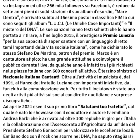
su Instagram ed oltre 266 mila followers su Facebook, è reduce da
sette anni pieni di soddisfazioni: il suo album d’esordio, “Mare
Dentro”, è arrivato subito al 16esimo posto in classifica FIMI a cui
sono seguiti gli album “L.U.C.I. (Le Uniche Cose Importanti)” e “Il
mistero del DNA”. Le sue canzoni hanno testi schietti che lo hanno
portato a ritirare, a fine luglio 2015, il prestigioso
Premio Lunezia
“per la sua capacità di saper cantare con un linguaggio diretto
temi importanti della vita sociale italiana”, come ha dichiarato lo
stesso Stefano De Martino, patron del premio. Marco è un
cantautore atipico: ha una grande attitudine a coinvolgere il
pubblico durante i live, da qualche anno è infatti tra i più richiesti
nelle piazze italiane con 600 concerti all'attivo. È terzino sinistro di
Nazionale Italiana Cantanti
. Oltre all'attività di musicista è, dal
1991, al fianco del fratello Luciano con importanti iniziative, dal
fan club alla comunicazione web. Per tutto il lockdown è stato uno
degli artisti più attivi sui social con dirette quotidiane e sorprese
discografiche.
Ad aprile 2021 esce il suo primo libro
“Salutami tuo fratello”
, dal
quale è nato lo showcase con il conduttore e autore tv emiliano
Andrea Barbi che è arrivato ad oltre 100 repliche in giro per l'Italia
e la collaborazione con l’Assessorato all’Agricoltura da un’idea del
Presidente Stefano Bonaccini per valorizzare le eccellenze locali.
Emiliano doc con il rock che scorre nel DNA, ha saputo ritagliarsi