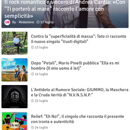
Il rock romantico e sincero di Andrea Cardia: «Con
"Ti porterò al mare" racconto l’amore con
semplicità»
Redazione
13 luglio
Contro la "superficialità di massa": Tato ci racconta
il nuovo singolo "Vuoti digitali"
13 luglio
Dopo "Petali", Mario Pinelli pubblica "Ella es mi
hombre (Il mio uomo è lei)"
14 luglio
L'Antidoto al Rumore Sociale: GIUMMO, la Maschera
e la Cruda Verità di "N.V.N.S.N.P."
22 luglio
Relief: "Eh No!", il singolo che racconta il presente
con ironia e autenticità
24 luglio