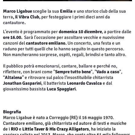
Marco Ligabue
sceglie la sua
Emilia
e uno storico club della sua
terra
, il Vibra Club,
per festeggiare i primi dieci anni da
cantautore
.
L’evento è programmato per
domenica 10 dicembre
, a partire dalle
ore 16.00.
Sarà l’occasione per ascoltare vecchie e nuovissime
canzoni del
cantautore emiliano.
Un concerto, una festa e un
raduno per tutti quelli che lo hanno seguito in questo percorso.
Non mancheranno sorprese, ospiti, regali, brindisi e tanto altro.
Il pubblico potrà emozionarsi, cantare, ballare e perché no,
riflettere, con brani come "
Sempre tutto bene
", "
Vado a caso
",
“
Altalena
” e ritrovare sul palco l’insostituibile chitarrista
Jonathan Gasparini
, il batterista
Leonardo Cavalca
e dal
giovanissimo bassista
Luca Spaggiari
.
Biografia
Marco Ligabue è nato a Correggio (RE) il 16 maggio 1970.
Cantautore emiliano, già chitarrista ed autore di testi e musiche
de i
RIO
e
Little Taver & His Crazy Alligators
, ha iniziato la
carriera solista nel 2013. Marco, che conta oltre 61 mila followers