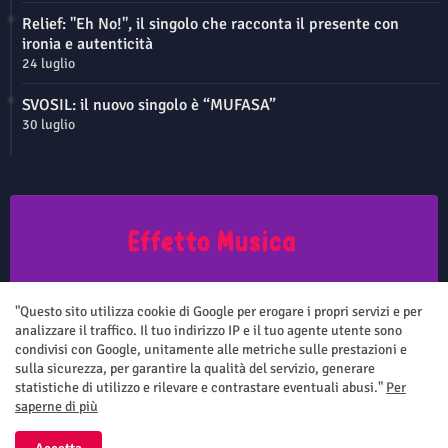
Relief: "Eh No!", il singolo che racconta il presente con
ironia e autenticità
24 luglio
SVOSIL: il nuovo singolo è “MUFASA”
30 luglio
Questo sito non rappresenta una testata giornalistica in quanto viene
aggiornato senza nessuna periodicità. Non può pertanto considerarsi
"Questo sito utilizza cookie di Google per erogare i propri servizi e per
un prodotto editoriale ai sensi della legge n.62 del 7.03.2001
analizzare il traffico. Il tuo indirizzo IP e il tuo agente utente sono
condivisi con Google, unitamente alle metriche sulle prestazioni e
sulla sicurezza, per garantire la qualità del servizio, generare
statistiche di utilizzo e rilevare e contrastare eventuali abusi."
Per
saperne di più
Home
Chi siamo
Contatti
Privacy Policy