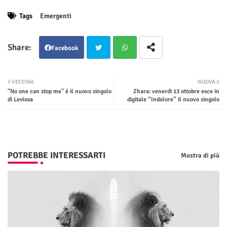
Tags
Emergenti
Facebook
Twit
Wha
VECCHIA
NUOVA
"No one can stop me" é il nuovo singolo
Zhara: venerdì 13 ottobre esce in
ter
tsap
di Leviosa
digitale “Indolore” il nuovo singolo
p
POTREBBE INTERESSARTI
Mostra di più