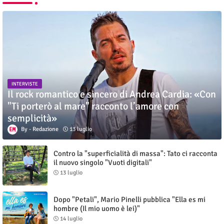
INTERVISTE
Il rock romantico e sincero di Andrea Cardia: «Con
"Ti porterò al mare" racconto l’amore con
semplicità»
Redazione
13 luglio
Contro la "superficialità di massa": Tato ci racconta
il nuovo singolo "Vuoti digitali"
13 luglio
Dopo "Petali", Mario Pinelli pubblica "Ella es mi
hombre (Il mio uomo è lei)"
14 luglio