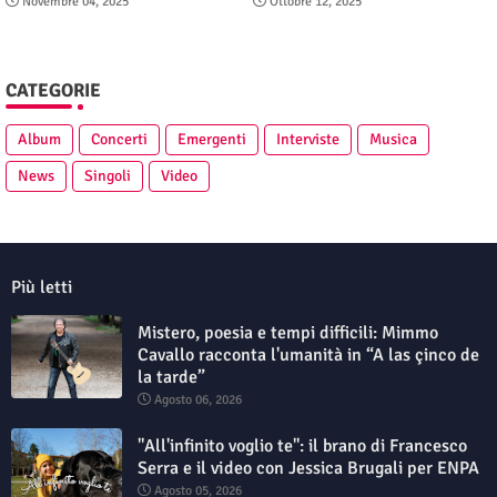
Novembre 04, 2025
Ottobre 12, 2025
CATEGORIE
Album
Concerti
Emergenti
Interviste
Musica
News
Singoli
Video
Più letti
Mistero, poesia e tempi difficili: Mimmo
Cavallo racconta l'umanità in “A las çinco de
la tarde”
Agosto 06, 2026
"All'infinito voglio te": il brano di Francesco
Serra e il video con Jessica Brugali per ENPA
Agosto 05, 2026