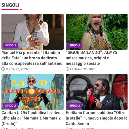
SINGOLI
SINGOLI
SINGOLI
Manuel Pia presenta “I Bambini
“SIGUE BAILANDO”: ALMYS
delle Fate”: un brano dedicato
unisce musica, origini e
alla consapevolezza sull’autismo
messaggio sociale
Marzo 27, 2026
Febbraio 22, 2026
SINGOLI
SINGOLI
Capitan U 1947 pubblica il video
Emiliano Curioni pubblica “Oltre
ufficiale di “Mamma 1 Mamma 2
le stelle”, il nuovo singolo dopo Io
(Credo)”
Canto Senior