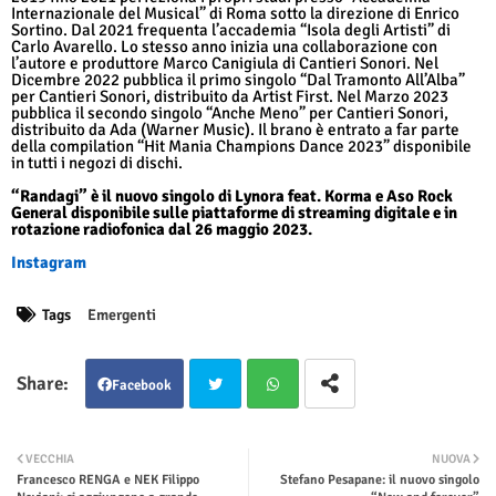
Internazionale del Musical” di Roma sotto la direzione di Enrico
Sortino. Dal 2021 frequenta l’accademia “Isola degli Artisti” di
Carlo Avarello. Lo stesso anno inizia una collaborazione con
l’autore e produttore Marco Canigiula di Cantieri Sonori. Nel
Dicembre 2022 pubblica il primo singolo “Dal Tramonto All’Alba”
per Cantieri Sonori, distribuito da Artist First. Nel Marzo 2023
pubblica il secondo singolo “Anche Meno” per Cantieri Sonori,
distribuito da Ada (Warner Music). Il brano è entrato a far parte
della compilation “Hit Mania Champions Dance 2023” disponibile
in tutti i negozi di dischi.
“Randagi” è il nuovo singolo di Lynora feat. Korma e Aso Rock
General disponibile sulle piattaforme di streaming digitale e in
rotazione radiofonica dal 26 maggio 2023.
Instagram
Tags
Emergenti
Facebook
Twit
Wha
VECCHIA
NUOVA
Francesco RENGA e NEK Filippo
Stefano Pesapane: il nuovo singolo
ter
tsap