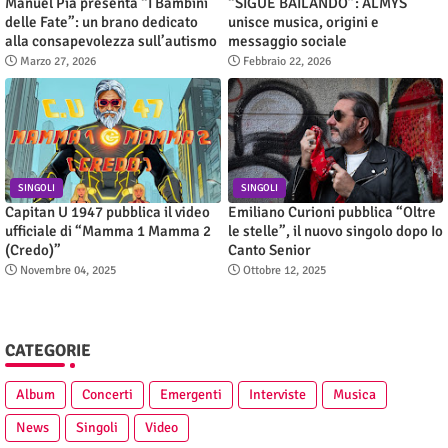
Manuel Pia presenta “I Bambini
“SIGUE BAILANDO”: ALMYS
delle Fate”: un brano dedicato
unisce musica, origini e
alla consapevolezza sull’autismo
messaggio sociale
Marzo 27, 2026
Febbraio 22, 2026
SINGOLI
SINGOLI
Capitan U 1947 pubblica il video
Emiliano Curioni pubblica “Oltre
ufficiale di “Mamma 1 Mamma 2
le stelle”, il nuovo singolo dopo Io
(Credo)”
Canto Senior
Novembre 04, 2025
Ottobre 12, 2025
CATEGORIE
Album
Concerti
Emergenti
Interviste
Musica
News
Singoli
Video