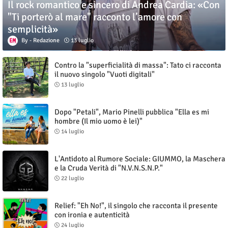
Il rock romantico e sincero di Andrea Cardia: «Con
"Ti porterò al mare" racconto l’amore con
semplicità»
Redazione
13 luglio
Contro la "superficialità di massa": Tato ci racconta
il nuovo singolo "Vuoti digitali"
13 luglio
Dopo "Petali", Mario Pinelli pubblica "Ella es mi
hombre (Il mio uomo è lei)"
14 luglio
L'Antidoto al Rumore Sociale: GIUMMO, la Maschera
e la Cruda Verità di "N.V.N.S.N.P."
22 luglio
Relief: "Eh No!", il singolo che racconta il presente
con ironia e autenticità
24 luglio