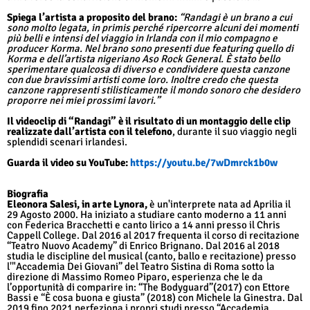
Spiega l’artista a proposito del brano:
“Randagi è un brano a cui
sono molto legata, in primis perché ripercorre alcuni dei momenti
più belli e intensi del viaggio in Irlanda con il mio compagno e
producer Korma. Nel brano sono presenti due featuring quello di
Korma e dell’artista nigeriano Aso Rock General. È stato bello
sperimentare qualcosa di diverso e condividere questa canzone
con due bravissimi artisti come loro. Inoltre credo che questa
canzone rappresenti stilisticamente il mondo sonoro che desidero
proporre nei miei prossimi lavori.”
Il videoclip di “Randagi” è il risultato di un montaggio delle clip
realizzate dall’artista con il telefono
, durante il suo viaggio negli
splendidi scenari irlandesi.
Guarda il video su YouTube:
https://youtu.be/7wDmrck1b0w
Biografia
Eleonora Salesi, in arte Lynora,
è un'interprete nata ad Aprilia il
29 Agosto 2000. Ha iniziato a studiare canto moderno a 11 anni
con Federica Bracchetti e canto lirico a 14 anni presso il Chris
Cappell College. Dal 2016 al 2017 frequenta il corso di recitazione
“Teatro Nuovo Academy” di Enrico Brignano. Dal 2016 al 2018
studia le discipline del musical (canto, ballo e recitazione) presso
l'"Accademia Dei Giovani” del Teatro Sistina di Roma sotto la
direzione di Massimo Romeo Piparo, esperienza che le da
l’opportunità di comparire in: “The Bodyguard”(2017) con Ettore
Bassi e “È cosa buona e giusta” (2018) con Michele la Ginestra. Dal
2019 fino 2021 perfeziona i propri studi presso “Accademia