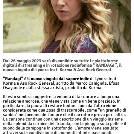
Dal 26 maggio 2023 sarà disponibile su tutte le piattaforme
digitali di streaming e in rotazione radiofonica “RANDAGI”, il
nuovo singolo di Lynora feat. Korma & Aso Rock General.
"Randagi” è il nuovo singolo dal sapore indie
di Lynora feat.
Korma e Aso Rock General, scritto da Marco Canigiula, Efosa
Osayande e dalla stessa artista, prodotto da Korma.
Il testo sembra suggerire la volontà di far durare a lungo una
relazione amorosa, che viene vista come un bene prezioso. In
particolare, la paura di restare lontani l'uno dall'altro viene
considerata come qualcosa di trascurabile, come "un granello di
sabbia" nell'oceano dell'amore che il narratore prova per l'altro.
La canzone continua con una descrizione di un viaggio insieme
nella splendida cornice dell’Irlanda, con la pioggia sulla pelle e il
suono delle zampogne in sottofondo. L'amore viene esaltato
attraverso la condivisione di momenti intimi e passionali.