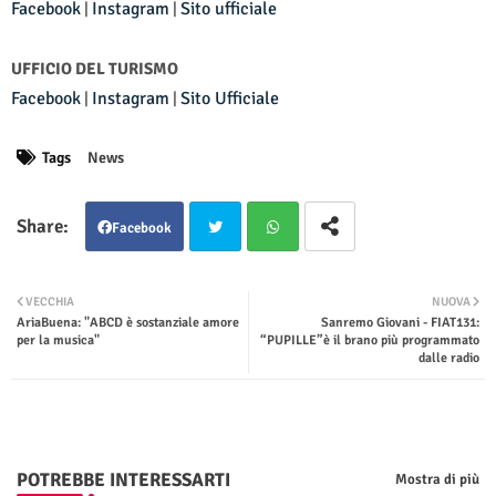
Facebook
Instagram
Sito ufficiale
|
|
UFFICIO DEL TURISMO
Facebook
Instagram
Sito Ufficiale
|
|
Tags
News
Facebook
Twit
Wha
VECCHIA
NUOVA
AriaBuena: "ABCD è sostanziale amore
Sanremo Giovani - FIAT131:
ter
tsap
per la musica"
“PUPILLE”è il brano più programmato
dalle radio
p
POTREBBE INTERESSARTI
Mostra di più