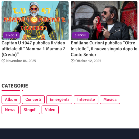
SINGOLI
SINGOLI
Capitan U 1947 pubblica il video
Emiliano Curioni pubblica “Oltre
ufficiale di “Mamma 1 Mamma 2
le stelle”, il nuovo singolo dopo Io
(Credo)”
Canto Senior
Novembre 04, 2025
Ottobre 12, 2025
CATEGORIE
Album
Concerti
Emergenti
Interviste
Musica
News
Singoli
Video